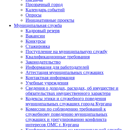
Прозрачный город
Календарь событий
Опросы
Инициативные проекты
Муниципальная служба
Кадровый резерв
Вакансии
Конкурсы
Стажировка
Поступление на муниципальную службу
Квалификационные требования
Законодательство
Информация для работодателей
Аттестация муниципальных служащих
Контактная информация
Учебные учреждения
Сведения о доходах, расходах, об имуществе и
обязательствах имущественного характера
Кодексы этики и служебного поведения
муниципальных служащих города Кургана
Комиссии по соблюдению требований к
служебному поведению муниципальных
служащих и урегулированию конфликта
интересов ОМС г. Кургана
Конфликт интересов на муниципальной службе