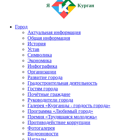
Я
Курган
Город
Актуальная информация
Общая информация
История
Устав
Символика
Экономика
Инфографика
Организации
Развитие города
Градостроительная деятельность
Гостям города
Почётные граждане
Руководители города
Галерея «Курганцы - гордость города»
Программа «Любимый город»
Премия «Трудящаяся молодежь»
Противодействие коррупции
Фотогалерея
Видеоновости
Награды