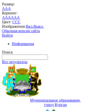
Размер:
A
A
A
Кернинг:
AA
AA
AA
Цвет:
C
C
C
Изображения
Вкл.
Выкл.
Обычная версия сайта
Войти
Информация
Поиск
Все результаты
Муниципальное образование
город Курган