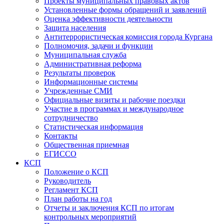
Проекты муниципальных правовых актов
Установленные формы обращений и заявлений
Оценка эффективности деятельности
Защита населения
Антитеррористическая комиссия города Кургана
Полномочия, задачи и функции
Муниципальная служба
Административная реформа
Результаты проверок
Информационные системы
Учрежденные СМИ
Официальные визиты и рабочие поездки
Участие в программах и международное
сотрудничество
Статистическая информация
Контакты
Общественная приемная
ЕГИССО
КСП
Положение о КСП
Руководитель
Регламент КСП
План работы на год
Отчеты и заключения КСП по итогам
контрольных мероприятий