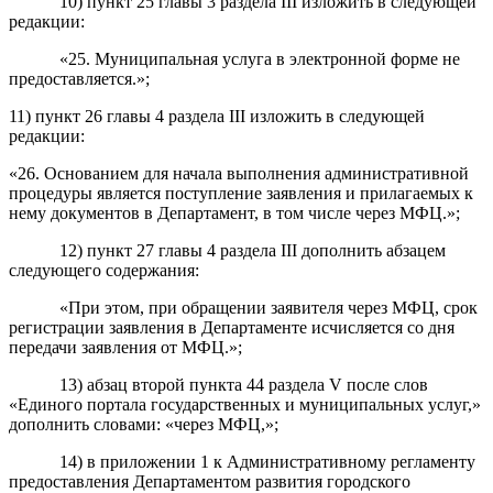
10) пункт
25
главы 3 раздела III изложить в следующей
редакции
:
«25.
Муниципальная услуга в электронной форме не
предоставляется.»;
11) пункт 26 главы 4 раздела III изложить в следующей
редакции:
«26. Основанием для начала выполнения административной
процедуры является поступление заявления и прилагаемых к
нему документов в Департамент, в том числе через МФЦ.»;
12
) пункт 27
главы 4 раздела III дополнить абзацем
следующего содержания:
«При этом, при обращении заявителя через МФЦ, срок
регистрации заявления в Департаменте исчисляется со дня
передачи заявления от МФЦ.»;
1
3
) абзац второй пункта
4
4
раздела V
после слов
«
Единого портала государственных и муниципальных услуг,»
дополнить словами: «
через МФЦ,
»;
14) в приложении 1 к
Административному регламенту
предоставления
Департаментом развития городского