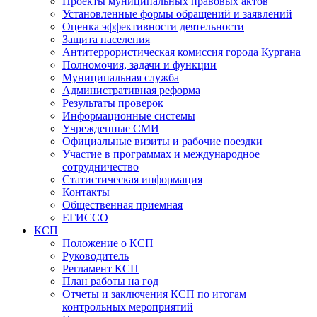
Проекты муниципальных правовых актов
Установленные формы обращений и заявлений
Оценка эффективности деятельности
Защита населения
Антитеррористическая комиссия города Кургана
Полномочия, задачи и функции
Муниципальная служба
Административная реформа
Результаты проверок
Информационные системы
Учрежденные СМИ
Официальные визиты и рабочие поездки
Участие в программах и международное
сотрудничество
Статистическая информация
Контакты
Общественная приемная
ЕГИССО
КСП
Положение о КСП
Руководитель
Регламент КСП
План работы на год
Отчеты и заключения КСП по итогам
контрольных мероприятий