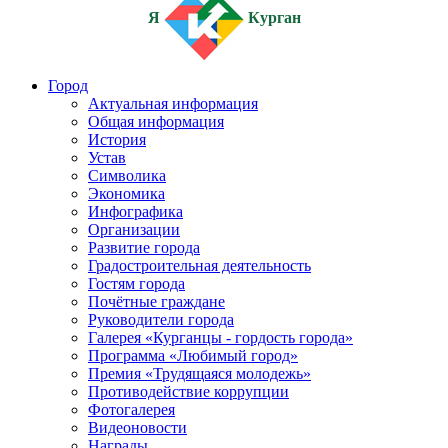
Я
Курган
Город
Актуальная информация
Общая информация
История
Устав
Символика
Экономика
Инфографика
Организации
Развитие города
Градостроительная деятельность
Гостям города
Почётные граждане
Руководители города
Галерея «Курганцы - гордость города»
Программа «Любимый город»
Премия «Трудящаяся молодежь»
Противодействие коррупции
Фотогалерея
Видеоновости
Награды