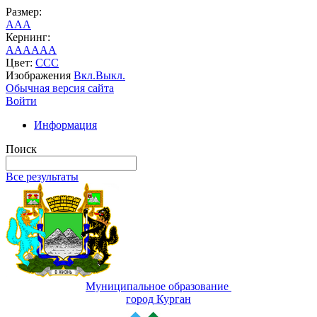
Размер:
A
A
A
Кернинг:
AA
AA
AA
Цвет:
C
C
C
Изображения
Вкл.
Выкл.
Обычная версия сайта
Войти
Информация
Поиск
Все результаты
Муниципальное образование
город Курган