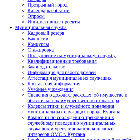
Прозрачный город
Календарь событий
Опросы
Инициативные проекты
Муниципальная служба
Кадровый резерв
Вакансии
Конкурсы
Стажировка
Поступление на муниципальную службу
Квалификационные требования
Законодательство
Информация для работодателей
Аттестация муниципальных служащих
Контактная информация
Учебные учреждения
Сведения о доходах, расходах, об имуществе и
обязательствах имущественного характера
Кодексы этики и служебного поведения
муниципальных служащих города Кургана
Комиссии по соблюдению требований к
служебному поведению муниципальных
служащих и урегулированию конфликта
интересов ОМС г. Кургана
Конфликт интересов на муниципальной службе