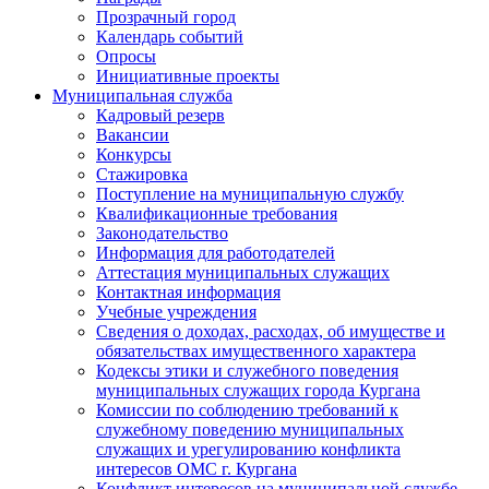
Прозрачный город
Календарь событий
Опросы
Инициативные проекты
Муниципальная служба
Кадровый резерв
Вакансии
Конкурсы
Стажировка
Поступление на муниципальную службу
Квалификационные требования
Законодательство
Информация для работодателей
Аттестация муниципальных служащих
Контактная информация
Учебные учреждения
Сведения о доходах, расходах, об имуществе и
обязательствах имущественного характера
Кодексы этики и служебного поведения
муниципальных служащих города Кургана
Комиссии по соблюдению требований к
служебному поведению муниципальных
служащих и урегулированию конфликта
интересов ОМС г. Кургана
Конфликт интересов на муниципальной службе