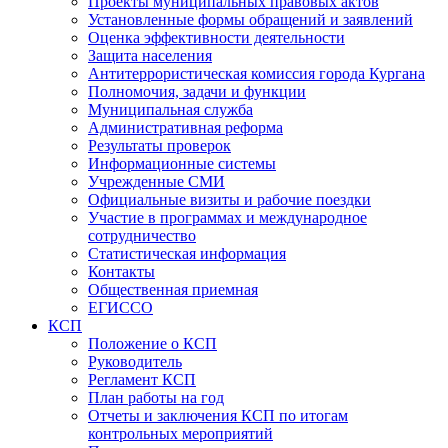
Проекты муниципальных правовых актов
Установленные формы обращений и заявлений
Оценка эффективности деятельности
Защита населения
Антитеррористическая комиссия города Кургана
Полномочия, задачи и функции
Муниципальная служба
Административная реформа
Результаты проверок
Информационные системы
Учрежденные СМИ
Официальные визиты и рабочие поездки
Участие в программах и международное
сотрудничество
Статистическая информация
Контакты
Общественная приемная
ЕГИССО
КСП
Положение о КСП
Руководитель
Регламент КСП
План работы на год
Отчеты и заключения КСП по итогам
контрольных мероприятий