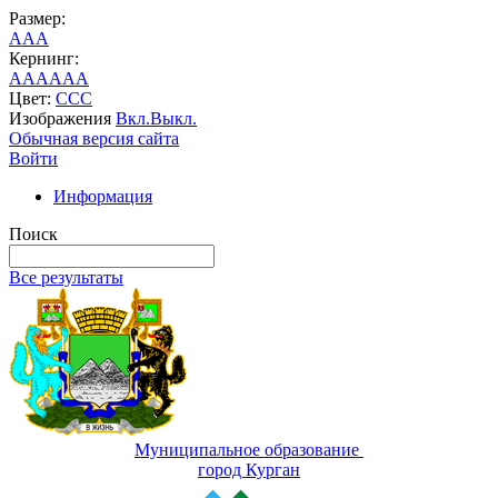
Размер:
A
A
A
Кернинг:
AA
AA
AA
Цвет:
C
C
C
Изображения
Вкл.
Выкл.
Обычная версия сайта
Войти
Информация
Поиск
Все результаты
Муниципальное образование
город Курган