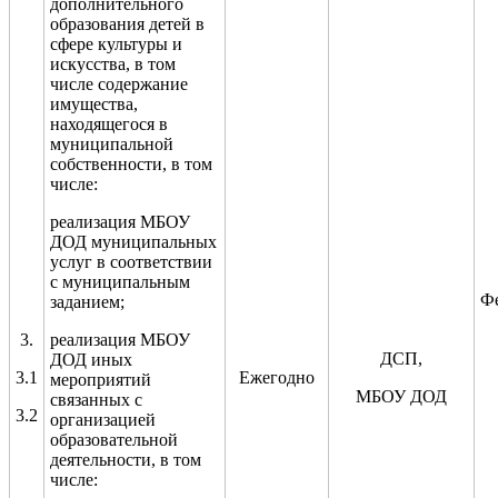
дополнительного
образования детей в
сфере культуры и
искусства, в том
числе содержание
имущества,
находящегося в
муниципальной
собственности, в том
числе:
реализация МБОУ
ДОД муниципальных
услуг в соответствии
с муниципальным
Ф
заданием
;
3.
реализация МБОУ
ДСП,
ДОД иных
3.1
Ежегодно
мероприятий
МБОУ ДОД
связанных с
3.2
организацией
образовательной
деятельности, в том
числе: