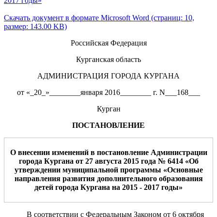
2017 годы»
Скачать документ в формате Microsoft Word (страниц: 10,
размер: 143.00 KB)
Российская Федерация
Курганская область
АДМИНИСТРАЦИЯ ГОРОДА КУРГАНА
от «_20_»________января 2016________ г. N___168___
Курган
ПОСТАНОВЛЕНИЕ
О внесении изменений в постановление Администрации
города Кургана от
27
августа
201
5
года №
6414
«Об
ут
верждении муниципальной
программы «Основные
направления развития
дополнительного
образования
детей города Кургана на 2015 - 2017
годы»
В соответствии
с Федеральным Законом от 6 октября