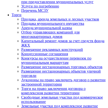
при предоставлении муниципальных услуг
Услуги по погребению
Перечень МСЗУ
Торги
Продажа, аренда земельных и лесных участков
Продажа муниципального имущества
Аренда муниципальной казны
Отбор управляющих компаний для
многоквартирных домов
Капитальный ремонт домов за счет средств фонда
ЖКХ
Размещение рекламных конструкций
Концессионные соглашения
Конкурсы на осуществление перевозок по
муниципальным маршрутам
Размещение нестационарных торговых объектов
Размещение нестационарных объектов уличной
торговли
Аукционы на право заключить договор о развитии
застроенной территории
Торги на право заключения договора о
комплексном развитии территории
Свободные земельные участки под коммерческое
использование
Земельные участки под комплексное развитие