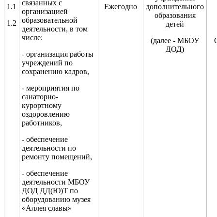
связанных с
1.1
Ежегодно
дополнительного
организацией
образования
образовательной
1.2
детей
деятельности, в том
числе:
(далее - МБОУ
ДОД)
- организация работы
учреждений по
сохранению кадров,
- мероприятия по
санаторно-
курортному
оздоровлению
работников,
- обеспечение
деятельности по
ремонту помещений,
- обеспечение
деятельности МБОУ
ДОД ДД(Ю)Т по
оборудованию музея
«Аллея славы»