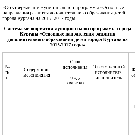
«Об утверждении муниципальной программы «Основные
направления развития дополнительного образования детей
города Кургана на 2015- 2017 годы»
Сис
тема мероприятий муниципальной программы города
Кургана
«Основные направления развития
дополнительного образования
детей города Кургана
на
201
5
-201
7
годы»
Срок
№
Ответственный
исполнения
Содержание
Ф
п/
исполнитель,
мероприяти
я
о
(год,
п
исполнитель
квартал)