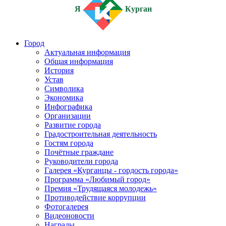
Я
Курган
Город
Актуальная информация
Общая информация
История
Устав
Символика
Экономика
Инфографика
Организации
Развитие города
Градостроительная деятельность
Гостям города
Почётные граждане
Руководители города
Галерея «Курганцы - гордость города»
Программа «Любимый город»
Премия «Трудящаяся молодежь»
Противодействие коррупции
Фотогалерея
Видеоновости
Награды