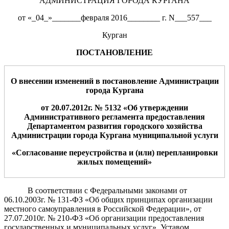
АДМИНИСТРАЦИЯ ГОРОДА КУРГАНА
от «_04_»_______февраля 2016________ г. N___557___
Курган
ПОСТАНОВЛЕНИЕ
О
внесении изменений в постановление Администрации
города Кургана
от
2
0
.07.2012г.
№
5
1
32
«
О
б утверждении
Административного регламента предоставления
Департаментом
развития городского хозяйства
Администрации города Кургана муниципальной услуги
«
Согласование переустройства и (или) перепланировки
жилых помещений
»
В соответствии с Федеральными законами от
06.10.2003г. № 131-ФЗ «Об общих принципах организации
местного самоуправления в Российской Федерации», от
27.07.2010г. № 210-ФЗ «Об организации предоставления
государственных и муниципальных услуг», Уставом