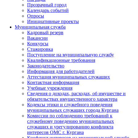
Прозрачный город
Календарь событий
Опросы
Инициативные проекты
Муниципальная служба
Кадровый резерв
Вакансии
Конкурсы
Стажировка
Поступление на муниципальную службу
Квалификационные требования
Законодательство
Информация для работодателей
Аттестация муниципальных служащих
Контактная информация
Учебные учреждения
Сведения о доходах, расходах, об имуществе и
обязательствах имущественного характера
Кодексы этики и служебного поведения
муниципальных служащих города Кургана
Комиссии по соблюдению требований к
служебному поведению муниципальных
служащих и урегулированию конфликта
интересов ОМС г. Кургана
Конфликт интересов на муниципальной службе