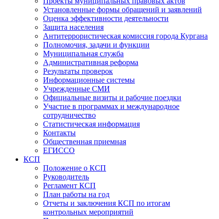
Проекты муниципальных правовых актов
Установленные формы обращений и заявлений
Оценка эффективности деятельности
Защита населения
Антитеррористическая комиссия города Кургана
Полномочия, задачи и функции
Муниципальная служба
Административная реформа
Результаты проверок
Информационные системы
Учрежденные СМИ
Официальные визиты и рабочие поездки
Участие в программах и международное
сотрудничество
Статистическая информация
Контакты
Общественная приемная
ЕГИССО
КСП
Положение о КСП
Руководитель
Регламент КСП
План работы на год
Отчеты и заключения КСП по итогам
контрольных мероприятий