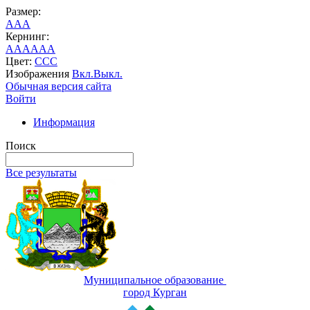
Размер:
A
A
A
Кернинг:
AA
AA
AA
Цвет:
C
C
C
Изображения
Вкл.
Выкл.
Обычная версия сайта
Войти
Информация
Поиск
Все результаты
Муниципальное образование
город Курган