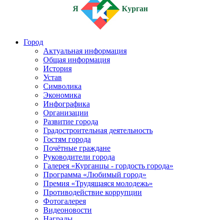
Я
Курган
Город
Актуальная информация
Общая информация
История
Устав
Символика
Экономика
Инфографика
Организации
Развитие города
Градостроительная деятельность
Гостям города
Почётные граждане
Руководители города
Галерея «Курганцы - гордость города»
Программа «Любимый город»
Премия «Трудящаяся молодежь»
Противодействие коррупции
Фотогалерея
Видеоновости
Награды