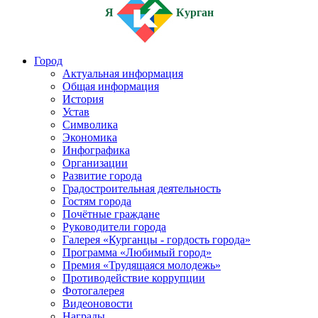
Я
Курган
Город
Актуальная информация
Общая информация
История
Устав
Символика
Экономика
Инфографика
Организации
Развитие города
Градостроительная деятельность
Гостям города
Почётные граждане
Руководители города
Галерея «Курганцы - гордость города»
Программа «Любимый город»
Премия «Трудящаяся молодежь»
Противодействие коррупции
Фотогалерея
Видеоновости
Награды