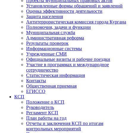
Проекты муниципальных правовых актов
Установленные формы обращений и заявлений
Оценка эффективности деятельности
Защита населения
Антитеррористическая комиссия города Кургана
Полномочия, задачи и функции
Муниципальная служба
Административная реформа
Результаты проверок
Информационные системы
Учрежденные СМИ
Официальные визиты и рабочие поездки
Участие в программах и международное
сотрудничество
Статистическая информация
Контакты
Общественная приемная
ЕГИССО
КСП
Положение о КСП
Руководитель
Регламент КСП
План работы на год
Отчеты и заключения КСП по итогам
контрольных мероприятий