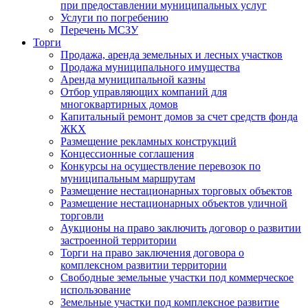
при предоставлении муниципальных услуг
Услуги по погребению
Перечень МСЗУ
Торги
Продажа, аренда земельных и лесных участков
Продажа муниципального имущества
Аренда муниципальной казны
Отбор управляющих компаний для
многоквартирных домов
Капитальный ремонт домов за счет средств фонда
ЖКХ
Размещение рекламных конструкций
Концессионные соглашения
Конкурсы на осуществление перевозок по
муниципальным маршрутам
Размещение нестационарных торговых объектов
Размещение нестационарных объектов уличной
торговли
Аукционы на право заключить договор о развитии
застроенной территории
Торги на право заключения договора о
комплексном развитии территории
Свободные земельные участки под коммерческое
использование
Земельные участки под комплексное развитие