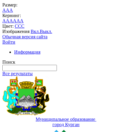
Размер:
A
A
A
Кернинг:
AA
AA
AA
Цвет:
C
C
C
Изображения
Вкл.
Выкл.
Обычная версия сайта
Войти
Информация
Поиск
Все результаты
Муниципальное образование
город Курган