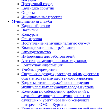
Прозрачный город
Календарь событий
Опросы
Инициативные проекты
Муниципальная служба
Кадровый резерв
Вакансии
Конкурсы
Стажировка
Поступление на муниципальную службу
Квалификационные требования
Законодательство
Информация для работодателей
Аттестация муниципальных служащих
Контактная информация
Учебные учреждения
Сведения о доходах, расходах, об имуществе и
обязательствах имущественного характера
Кодексы этики и служебного поведения
муниципальных служащих города Кургана
Комиссии по соблюдению требований к
служебному поведению муниципальных
служащих и урегулированию конфликта
интересов ОМС г. Кургана
Конфликт интересов на муниципальной службе