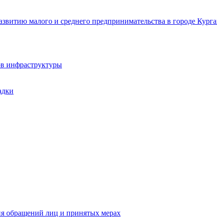
звитию малого и среднего предпринимательства в городе Курга
ов инфраструктуры
адки
ия обращений лиц и принятых мерах