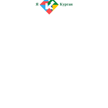
Я
Курган