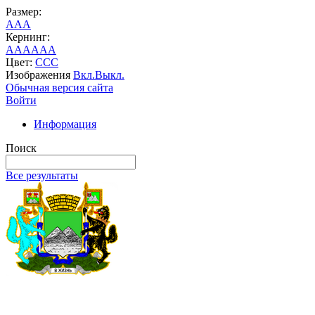
Размер:
A
A
A
Кернинг:
AA
AA
AA
Цвет:
C
C
C
Изображения
Вкл.
Выкл.
Обычная версия сайта
Войти
Информация
Поиск
Все результаты