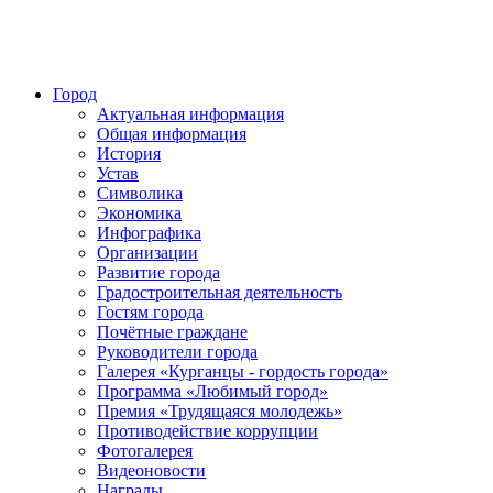
Город
Актуальная информация
Общая информация
История
Устав
Символика
Экономика
Инфографика
Организации
Развитие города
Градостроительная деятельность
Гостям города
Почётные граждане
Руководители города
Галерея «Курганцы - гордость города»
Программа «Любимый город»
Премия «Трудящаяся молодежь»
Противодействие коррупции
Фотогалерея
Видеоновости
Награды