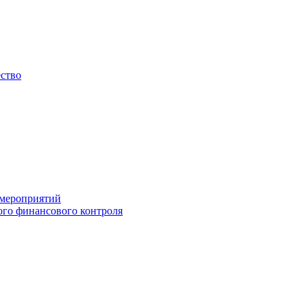
ество
 мероприятий
го финансового контроля