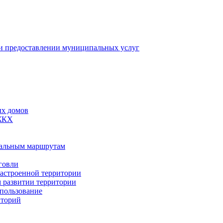
 предоставлении муниципальных услуг
ых домов
 ЖКХ
пальным маршрутам
говли
застроенной территории
м развитии территории
спользование
иторий