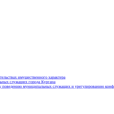
ательствах имущественного характера
ьных служащих города Кургана
у поведению муниципальных служащих и урегулированию конфл