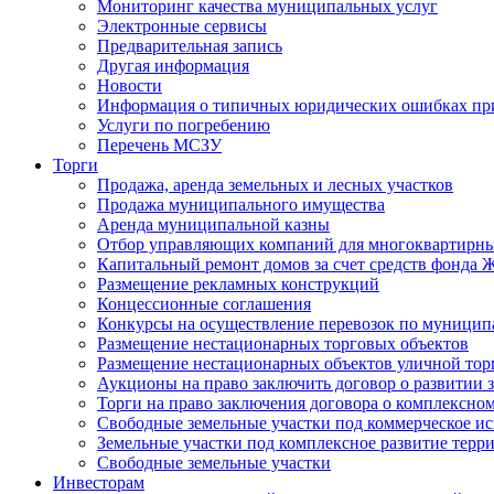
Мониторинг качества муниципальных услуг
Электронные сервисы
Предварительная запись
Другая информация
Новости
Информация о типичных юридических ошибках при
Услуги по погребению
Перечень МСЗУ
Торги
Продажа, аренда земельных и лесных участков
Продажа муниципального имущества
Аренда муниципальной казны
Отбор управляющих компаний для многоквартирн
Капитальный ремонт домов за счет средств фонда
Размещение рекламных конструкций
Концессионные соглашения
Конкурсы на осуществление перевозок по муници
Размещение нестационарных торговых объектов
Размещение нестационарных объектов уличной тор
Аукционы на право заключить договор о развитии 
Торги на право заключения договора о комплексно
Свободные земельные участки под коммерческое и
Земельные участки под комплексное развитие терр
Свободные земельные участки
Инвесторам