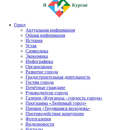
Я
Курган
Город
Актуальная информация
Общая информация
История
Устав
Символика
Экономика
Инфографика
Организации
Развитие города
Градостроительная деятельность
Гостям города
Почётные граждане
Руководители города
Галерея «Курганцы - гордость города»
Программа «Любимый город»
Премия «Трудящаяся молодежь»
Противодействие коррупции
Фотогалерея
Видеоновости
Награды