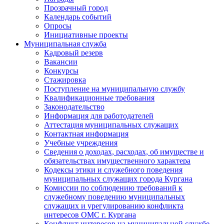
Прозрачный город
Календарь событий
Опросы
Инициативные проекты
Муниципальная служба
Кадровый резерв
Вакансии
Конкурсы
Стажировка
Поступление на муниципальную службу
Квалификационные требования
Законодательство
Информация для работодателей
Аттестация муниципальных служащих
Контактная информация
Учебные учреждения
Сведения о доходах, расходах, об имуществе и
обязательствах имущественного характера
Кодексы этики и служебного поведения
муниципальных служащих города Кургана
Комиссии по соблюдению требований к
служебному поведению муниципальных
служащих и урегулированию конфликта
интересов ОМС г. Кургана
Конфликт интересов на муниципальной службе