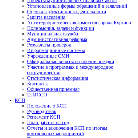
Проекты муниципальных правовых актов
Установленные формы обращений и заявлений
Оценка эффективности деятельности
Защита населения
Антитеррористическая комиссия города Кургана
Полномочия, задачи и функции
Муниципальная служба
Административная реформа
Результаты проверок
Информационные системы
Учрежденные СМИ
Официальные визиты и рабочие поездки
Участие в программах и международное
сотрудничество
Статистическая информация
Контакты
Общественная приемная
ЕГИССО
КСП
Положение о КСП
Руководитель
Регламент КСП
План работы на год
Отчеты и заключения КСП по итогам
контрольных мероприятий