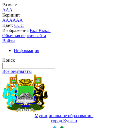
Размер:
A
A
A
Кернинг:
AA
AA
AA
Цвет:
C
C
C
Изображения
Вкл.
Выкл.
Обычная версия сайта
Войти
Информация
Поиск
Все результаты
Муниципальное образование
город Курган