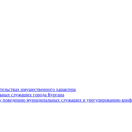
ательствах имущественного характера
ьных служащих города Кургана
у поведению муниципальных служащих и урегулированию конфл