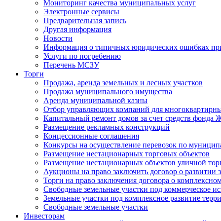
Мониторинг качества муниципальных услуг
Электронные сервисы
Предварительная запись
Другая информация
Новости
Информация о типичных юридических ошибках при
Услуги по погребению
Перечень МСЗУ
Торги
Продажа, аренда земельных и лесных участков
Продажа муниципального имущества
Аренда муниципальной казны
Отбор управляющих компаний для многоквартирн
Капитальный ремонт домов за счет средств фонда
Размещение рекламных конструкций
Концессионные соглашения
Конкурсы на осуществление перевозок по муници
Размещение нестационарных торговых объектов
Размещение нестационарных объектов уличной тор
Аукционы на право заключить договор о развитии 
Торги на право заключения договора о комплексно
Свободные земельные участки под коммерческое и
Земельные участки под комплексное развитие терр
Свободные земельные участки
Инвесторам