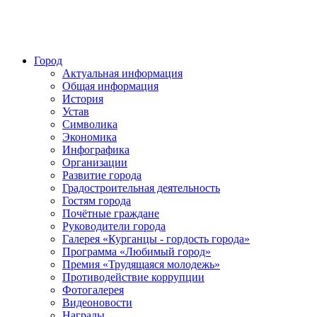
Город
Актуальная информация
Общая информация
История
Устав
Символика
Экономика
Инфографика
Организации
Развитие города
Градостроительная деятельность
Гостям города
Почётные граждане
Руководители города
Галерея «Курганцы - гордость города»
Программа «Любимый город»
Премия «Трудящаяся молодежь»
Противодействие коррупции
Фотогалерея
Видеоновости
Награды