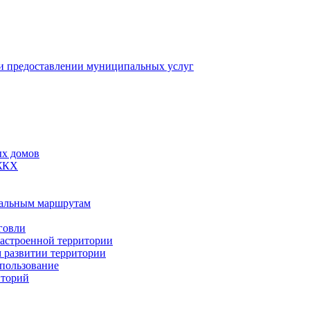
 предоставлении муниципальных услуг
ых домов
 ЖКХ
пальным маршрутам
говли
застроенной территории
м развитии территории
спользование
иторий