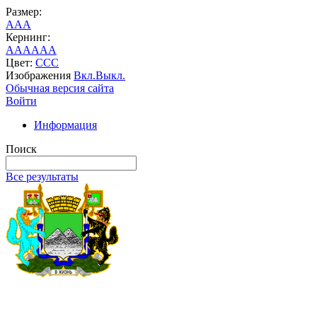
Размер:
A
A
A
Кернинг:
AA
AA
AA
Цвет:
C
C
C
Изображения
Вкл.
Выкл.
Обычная версия сайта
Войти
Информация
Поиск
Все результаты