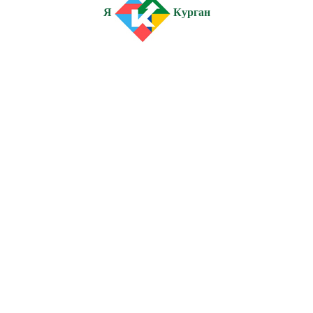
Я
Курган