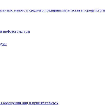
звитию малого и среднего предпринимательства в городе Курга
ов инфраструктуры
адки
ия обращений лиц и принятых мерах