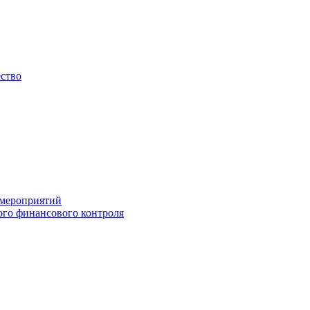
ество
 мероприятий
го финансового контроля