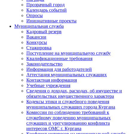
Прозрачный город
Календарь событий
Опросы
Инициативные проекты
Муниципальная служба
Кадровый резерв
Вакансии
Конкурсы
Стажировка
Поступление на муниципальную службу
Квалификационные требования
Законодательство
Информация для работодателей
Аттестация муниципальных служащих
Контактная информация
Учебные учреждения
Сведения о доходах, расходах, об имуществе и
обязательствах имущественного характера
Кодексы этики и служебного поведения
муниципальных служащих города Кургана
Комиссии по соблюдению требований к
служебному поведению муниципальных
служащих и урегулированию конфликта
интересов ОМС г. Кургана
Конфликт интересов на муниципальной службе