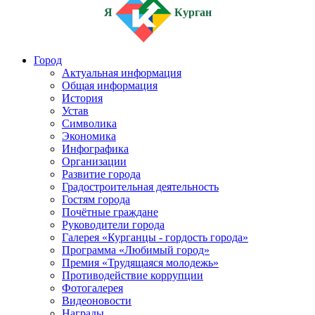
Я
Курган
Город
Актуальная информация
Общая информация
История
Устав
Символика
Экономика
Инфографика
Организации
Развитие города
Градостроительная деятельность
Гостям города
Почётные граждане
Руководители города
Галерея «Курганцы - гордость города»
Программа «Любимый город»
Премия «Трудящаяся молодежь»
Противодействие коррупции
Фотогалерея
Видеоновости
Награды