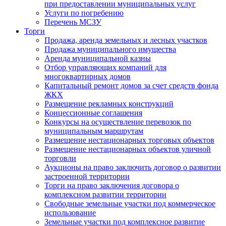
при предоставлении муниципальных услуг
Услуги по погребению
Перечень МСЗУ
Торги
Продажа, аренда земельных и лесных участков
Продажа муниципального имущества
Аренда муниципальной казны
Отбор управляющих компаний для
многоквартирных домов
Капитальный ремонт домов за счет средств фонда
ЖКХ
Размещение рекламных конструкций
Концессионные соглашения
Конкурсы на осуществление перевозок по
муниципальным маршрутам
Размещение нестационарных торговых объектов
Размещение нестационарных объектов уличной
торговли
Аукционы на право заключить договор о развитии
застроенной территории
Торги на право заключения договора о
комплексном развитии территории
Свободные земельные участки под коммерческое
использование
Земельные участки под комплексное развитие