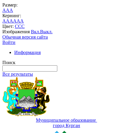
Размер:
A
A
A
Кернинг:
AA
AA
AA
Цвет:
C
C
C
Изображения
Вкл.
Выкл.
Обычная версия сайта
Войти
Информация
Поиск
Все результаты
Муниципальное образование
город Курган