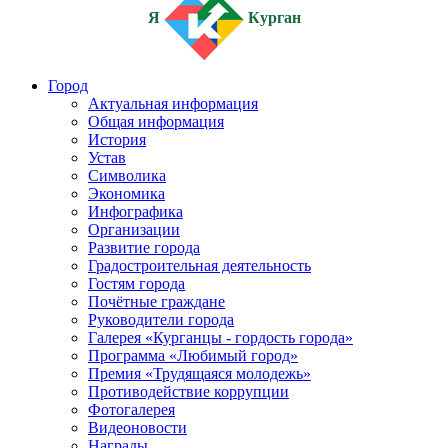
Я
Курган
Город
Актуальная информация
Общая информация
История
Устав
Символика
Экономика
Инфографика
Организации
Развитие города
Градостроительная деятельность
Гостям города
Почётные граждане
Руководители города
Галерея «Курганцы - гордость города»
Программа «Любимый город»
Премия «Трудящаяся молодежь»
Противодействие коррупции
Фотогалерея
Видеоновости
Награды