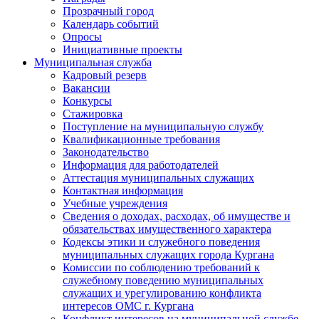
Прозрачный город
Календарь событий
Опросы
Инициативные проекты
Муниципальная служба
Кадровый резерв
Вакансии
Конкурсы
Стажировка
Поступление на муниципальную службу
Квалификационные требования
Законодательство
Информация для работодателей
Аттестация муниципальных служащих
Контактная информация
Учебные учреждения
Сведения о доходах, расходах, об имуществе и
обязательствах имущественного характера
Кодексы этики и служебного поведения
муниципальных служащих города Кургана
Комиссии по соблюдению требований к
служебному поведению муниципальных
служащих и урегулированию конфликта
интересов ОМС г. Кургана
Конфликт интересов на муниципальной службе