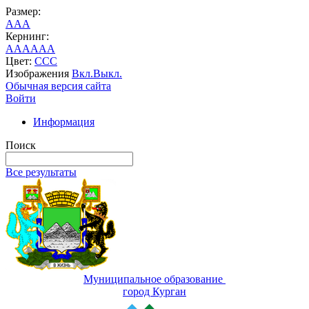
Размер:
A
A
A
Кернинг:
AA
AA
AA
Цвет:
C
C
C
Изображения
Вкл.
Выкл.
Обычная версия сайта
Войти
Информация
Поиск
Все результаты
Муниципальное образование
город Курган