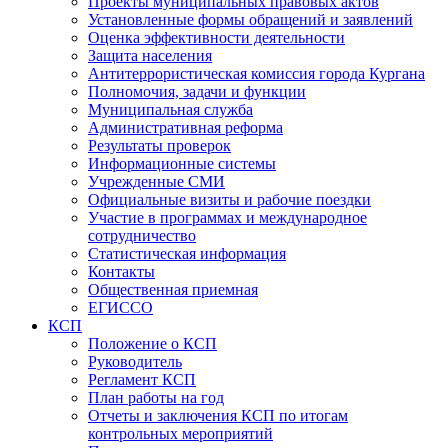
Проекты муниципальных правовых актов
Установленные формы обращений и заявлений
Оценка эффективности деятельности
Защита населения
Антитеррористическая комиссия города Кургана
Полномочия, задачи и функции
Муниципальная служба
Административная реформа
Результаты проверок
Информационные системы
Учрежденные СМИ
Официальные визиты и рабочие поездки
Участие в программах и международное
сотрудничество
Статистическая информация
Контакты
Общественная приемная
ЕГИССО
КСП
Положение о КСП
Руководитель
Регламент КСП
План работы на год
Отчеты и заключения КСП по итогам
контрольных мероприятий