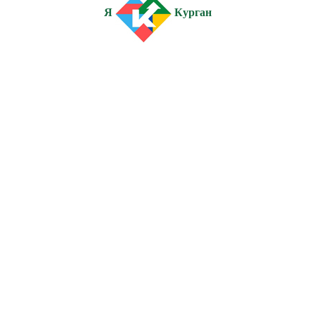
Я
Курган