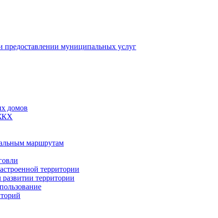
 предоставлении муниципальных услуг
ых домов
 ЖКХ
пальным маршрутам
говли
застроенной территории
м развитии территории
спользование
иторий