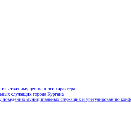
ательствах имущественного характера
ьных служащих города Кургана
у поведению муниципальных служащих и урегулированию конфл