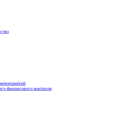
ество
 мероприятий
го финансового контроля