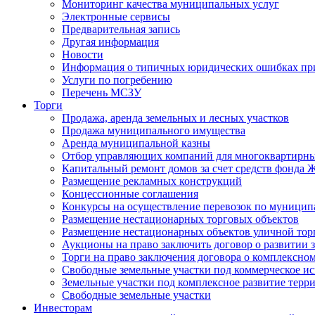
Мониторинг качества муниципальных услуг
Электронные сервисы
Предварительная запись
Другая информация
Новости
Информация о типичных юридических ошибках при
Услуги по погребению
Перечень МСЗУ
Торги
Продажа, аренда земельных и лесных участков
Продажа муниципального имущества
Аренда муниципальной казны
Отбор управляющих компаний для многоквартирн
Капитальный ремонт домов за счет средств фонда
Размещение рекламных конструкций
Концессионные соглашения
Конкурсы на осуществление перевозок по муници
Размещение нестационарных торговых объектов
Размещение нестационарных объектов уличной тор
Аукционы на право заключить договор о развитии 
Торги на право заключения договора о комплексно
Свободные земельные участки под коммерческое и
Земельные участки под комплексное развитие терр
Свободные земельные участки
Инвесторам