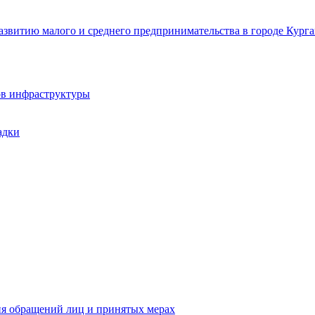
звитию малого и среднего предпринимательства в городе Курга
ов инфраструктуры
адки
ия обращений лиц и принятых мерах