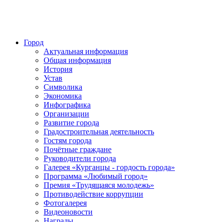
Город
Актуальная информация
Общая информация
История
Устав
Символика
Экономика
Инфографика
Организации
Развитие города
Градостроительная деятельность
Гостям города
Почётные граждане
Руководители города
Галерея «Курганцы - гордость города»
Программа «Любимый город»
Премия «Трудящаяся молодежь»
Противодействие коррупции
Фотогалерея
Видеоновости
Награды