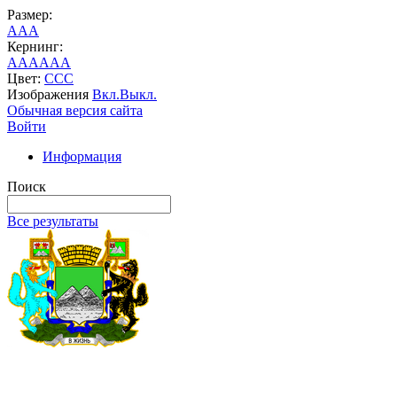
Размер:
A
A
A
Кернинг:
AA
AA
AA
Цвет:
C
C
C
Изображения
Вкл.
Выкл.
Обычная версия сайта
Войти
Информация
Поиск
Все результаты