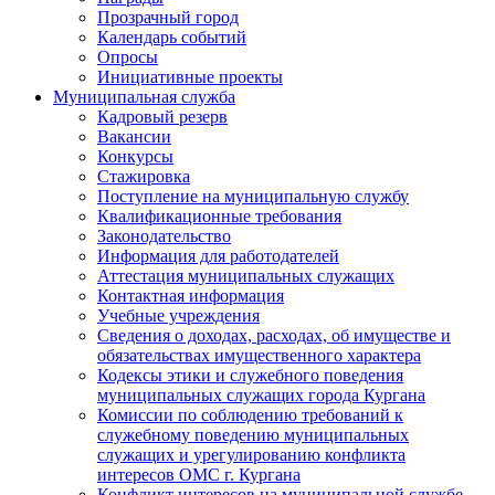
Прозрачный город
Календарь событий
Опросы
Инициативные проекты
Муниципальная служба
Кадровый резерв
Вакансии
Конкурсы
Стажировка
Поступление на муниципальную службу
Квалификационные требования
Законодательство
Информация для работодателей
Аттестация муниципальных служащих
Контактная информация
Учебные учреждения
Сведения о доходах, расходах, об имуществе и
обязательствах имущественного характера
Кодексы этики и служебного поведения
муниципальных служащих города Кургана
Комиссии по соблюдению требований к
служебному поведению муниципальных
служащих и урегулированию конфликта
интересов ОМС г. Кургана
Конфликт интересов на муниципальной службе