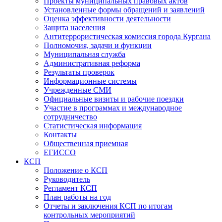
Проекты муниципальных правовых актов
Установленные формы обращений и заявлений
Оценка эффективности деятельности
Защита населения
Антитеррористическая комиссия города Кургана
Полномочия, задачи и функции
Муниципальная служба
Административная реформа
Результаты проверок
Информационные системы
Учрежденные СМИ
Официальные визиты и рабочие поездки
Участие в программах и международное
сотрудничество
Статистическая информация
Контакты
Общественная приемная
ЕГИССО
КСП
Положение о КСП
Руководитель
Регламент КСП
План работы на год
Отчеты и заключения КСП по итогам
контрольных мероприятий