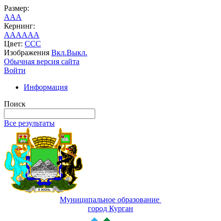
Размер:
A
A
A
Кернинг:
AA
AA
AA
Цвет:
C
C
C
Изображения
Вкл.
Выкл.
Обычная версия сайта
Войти
Информация
Поиск
Все результаты
Муниципальное образование
город Курган