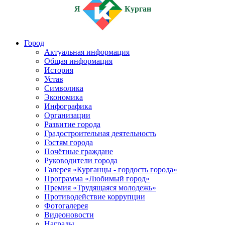
Я
Курган
Город
Актуальная информация
Общая информация
История
Устав
Символика
Экономика
Инфографика
Организации
Развитие города
Градостроительная деятельность
Гостям города
Почётные граждане
Руководители города
Галерея «Курганцы - гордость города»
Программа «Любимый город»
Премия «Трудящаяся молодежь»
Противодействие коррупции
Фотогалерея
Видеоновости
Награды