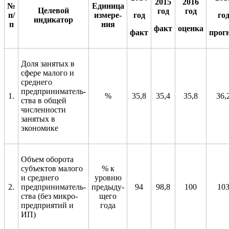
2015
2016
№
Единица
Целевой
год
год
п/
измере
-
год
го
индикатор
п
ния
факт
оценка
факт
прог
Доля занятых в
сфере малого и
среднего
предприниматель-
1.
%
35,8
35,4
35,8
36,
ства в общей
численности
занятых в
экономике
Объем оборота
субъектов малого
% к
и среднего
уровню
2.
предприниматель-
предыду-
94
98,8
100
10
ства (без микро-
щего
предприятий и
года
ИП)