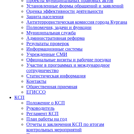
Проекты муниципальных правовых актов
Установленные формы обращений и заявлений
Оценка эффективности деятельности
Защита населения
Антитеррористическая комиссия города Кургана
Полномочия, задачи и функции
Муниципальная служба
Административная реформа
Результаты проверок
Информационные системы
Учрежденные СМИ
Официальные визиты и рабочие поездки
Участие в программах и международное
сотрудничество
Статистическая информация
Контакты
Общественная приемная
ЕГИССО
КСП
Положение о КСП
Руководитель
Регламент КСП
План работы на год
Отчеты и заключения КСП по итогам
контрольных мероприятий