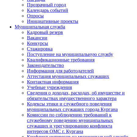
Прозрачный город
Календарь событий
Опросы
Инициативные проекты
Муниципальная служба
Кадровый резерв
Вакансии
Конкурсы
Стажировка
Поступление на муниципальную службу
Квалификационные требования
Законодательство
Информация для работодателей
Аттестация муниципальных служащих
Контактная информация
Учебные учреждения
Сведения о доходах, расходах, об имуществе и
обязательствах имущественного характера
Кодексы этики и служебного поведения
муниципальных служащих города Кургана
Комиссии по соблюдению требований к
служебному поведению муниципальных
служащих и урегулированию конфликта
интересов ОМС г. Кургана
Конфликт интересов на муниципальной службе