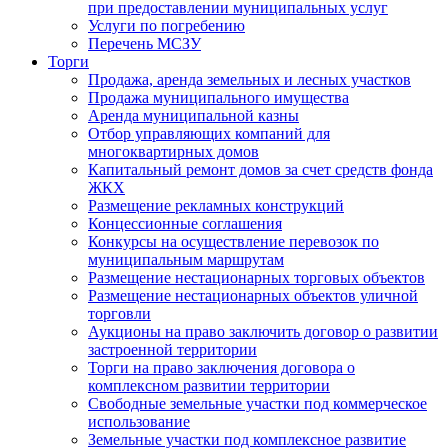
при предоставлении муниципальных услуг
Услуги по погребению
Перечень МСЗУ
Торги
Продажа, аренда земельных и лесных участков
Продажа муниципального имущества
Аренда муниципальной казны
Отбор управляющих компаний для
многоквартирных домов
Капитальный ремонт домов за счет средств фонда
ЖКХ
Размещение рекламных конструкций
Концессионные соглашения
Конкурсы на осуществление перевозок по
муниципальным маршрутам
Размещение нестационарных торговых объектов
Размещение нестационарных объектов уличной
торговли
Аукционы на право заключить договор о развитии
застроенной территории
Торги на право заключения договора о
комплексном развитии территории
Свободные земельные участки под коммерческое
использование
Земельные участки под комплексное развитие