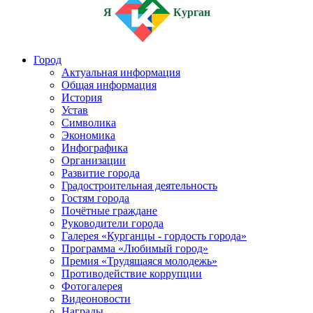
Я
Курган
Город
Актуальная информация
Общая информация
История
Устав
Символика
Экономика
Инфографика
Организации
Развитие города
Градостроительная деятельность
Гостям города
Почётные граждане
Руководители города
Галерея «Курганцы - гордость города»
Программа «Любимый город»
Премия «Трудящаяся молодежь»
Противодействие коррупции
Фотогалерея
Видеоновости
Награды