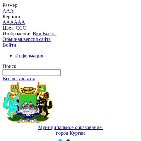
Размер:
A
A
A
Кернинг:
AA
AA
AA
Цвет:
C
C
C
Изображения
Вкл.
Выкл.
Обычная версия сайта
Войти
Информация
Поиск
Все результаты
Муниципальное образование
город Курган