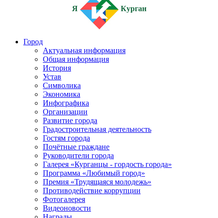
Я
Курган
Город
Актуальная информация
Общая информация
История
Устав
Символика
Экономика
Инфографика
Организации
Развитие города
Градостроительная деятельность
Гостям города
Почётные граждане
Руководители города
Галерея «Курганцы - гордость города»
Программа «Любимый город»
Премия «Трудящаяся молодежь»
Противодействие коррупции
Фотогалерея
Видеоновости
Награды