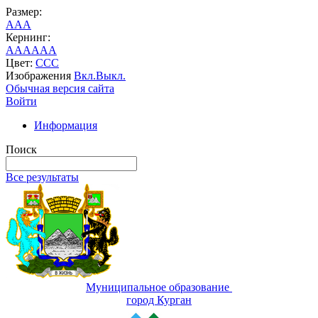
Размер:
A
A
A
Кернинг:
AA
AA
AA
Цвет:
C
C
C
Изображения
Вкл.
Выкл.
Обычная версия сайта
Войти
Информация
Поиск
Все результаты
Муниципальное образование
город Курган