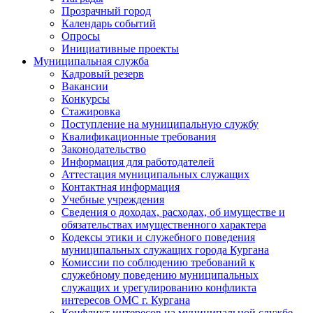
Прозрачный город
Календарь событий
Опросы
Инициативные проекты
Муниципальная служба
Кадровый резерв
Вакансии
Конкурсы
Стажировка
Поступление на муниципальную службу
Квалификационные требования
Законодательство
Информация для работодателей
Аттестация муниципальных служащих
Контактная информация
Учебные учреждения
Сведения о доходах, расходах, об имуществе и
обязательствах имущественного характера
Кодексы этики и служебного поведения
муниципальных служащих города Кургана
Комиссии по соблюдению требований к
служебному поведению муниципальных
служащих и урегулированию конфликта
интересов ОМС г. Кургана
Конфликт интересов на муниципальной службе