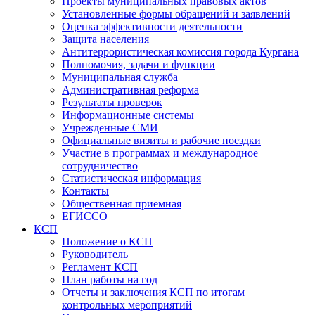
Проекты муниципальных правовых актов
Установленные формы обращений и заявлений
Оценка эффективности деятельности
Защита населения
Антитеррористическая комиссия города Кургана
Полномочия, задачи и функции
Муниципальная служба
Административная реформа
Результаты проверок
Информационные системы
Учрежденные СМИ
Официальные визиты и рабочие поездки
Участие в программах и международное
сотрудничество
Статистическая информация
Контакты
Общественная приемная
ЕГИССО
КСП
Положение о КСП
Руководитель
Регламент КСП
План работы на год
Отчеты и заключения КСП по итогам
контрольных мероприятий