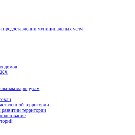
 предоставлении муниципальных услуг
ых домов
 ЖКХ
пальным маршрутам
говли
застроенной территории
м развитии территории
спользование
иторий