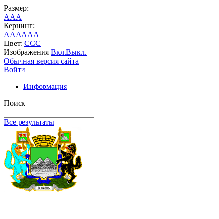
Размер:
A
A
A
Кернинг:
AA
AA
AA
Цвет:
C
C
C
Изображения
Вкл.
Выкл.
Обычная версия сайта
Войти
Информация
Поиск
Все результаты