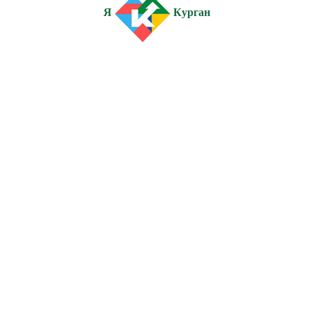
Я
Курган