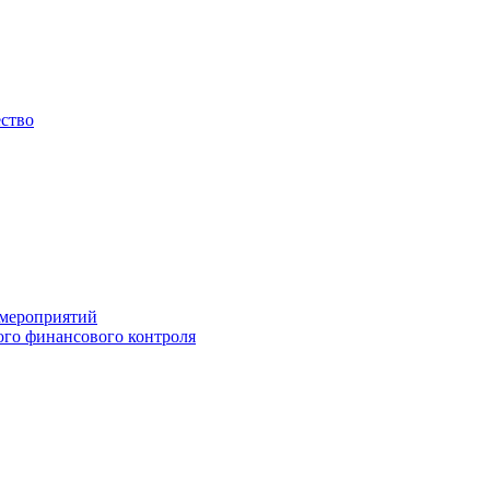
ество
 мероприятий
го финансового контроля