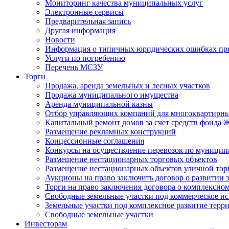
Мониторинг качества муниципальных услуг
Электронные сервисы
Предварительная запись
Другая информация
Новости
Информация о типичных юридических ошибках при
Услуги по погребению
Перечень МСЗУ
Торги
Продажа, аренда земельных и лесных участков
Продажа муниципального имущества
Аренда муниципальной казны
Отбор управляющих компаний для многоквартирн
Капитальный ремонт домов за счет средств фонда
Размещение рекламных конструкций
Концессионные соглашения
Конкурсы на осуществление перевозок по муници
Размещение нестационарных торговых объектов
Размещение нестационарных объектов уличной тор
Аукционы на право заключить договор о развитии 
Торги на право заключения договора о комплексно
Свободные земельные участки под коммерческое и
Земельные участки под комплексное развитие терр
Свободные земельные участки
Инвесторам