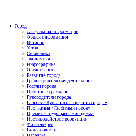
Город
Актуальная информация
Общая информация
История
Устав
Символика
Экономика
Инфографика
Организации
Развитие города
Градостроительная деятельность
Гостям города
Почётные граждане
Руководители города
Галерея «Курганцы - гордость города»
Программа «Любимый город»
Премия «Трудящаяся молодежь»
Противодействие коррупции
Фотогалерея
Видеоновости
Награды