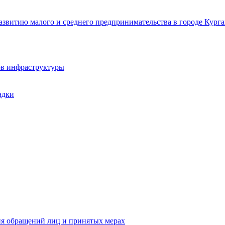
звитию малого и среднего предпринимательства в городе Курга
ов инфраструктуры
адки
ия обращений лиц и принятых мерах