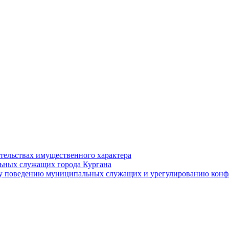
ательствах имущественного характера
ьных служащих города Кургана
у поведению муниципальных служащих и урегулированию конфл