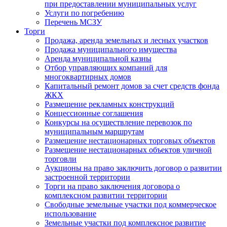
при предоставлении муниципальных услуг
Услуги по погребению
Перечень МСЗУ
Торги
Продажа, аренда земельных и лесных участков
Продажа муниципального имущества
Аренда муниципальной казны
Отбор управляющих компаний для
многоквартирных домов
Капитальный ремонт домов за счет средств фонда
ЖКХ
Размещение рекламных конструкций
Концессионные соглашения
Конкурсы на осуществление перевозок по
муниципальным маршрутам
Размещение нестационарных торговых объектов
Размещение нестационарных объектов уличной
торговли
Аукционы на право заключить договор о развитии
застроенной территории
Торги на право заключения договора о
комплексном развитии территории
Свободные земельные участки под коммерческое
использование
Земельные участки под комплексное развитие