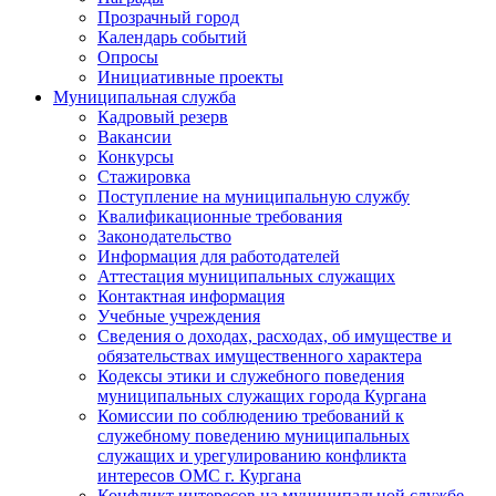
Прозрачный город
Календарь событий
Опросы
Инициативные проекты
Муниципальная служба
Кадровый резерв
Вакансии
Конкурсы
Стажировка
Поступление на муниципальную службу
Квалификационные требования
Законодательство
Информация для работодателей
Аттестация муниципальных служащих
Контактная информация
Учебные учреждения
Сведения о доходах, расходах, об имуществе и
обязательствах имущественного характера
Кодексы этики и служебного поведения
муниципальных служащих города Кургана
Комиссии по соблюдению требований к
служебному поведению муниципальных
служащих и урегулированию конфликта
интересов ОМС г. Кургана
Конфликт интересов на муниципальной службе