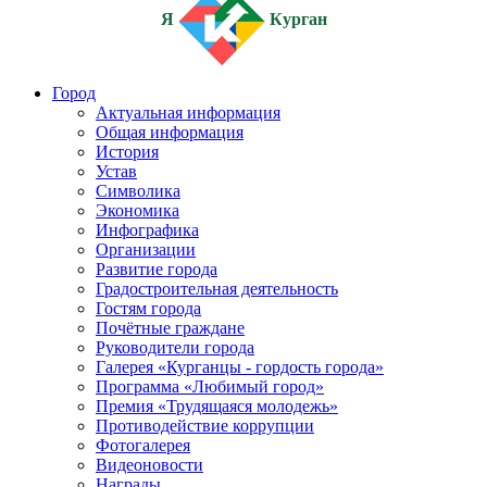
Я
Курган
Город
Актуальная информация
Общая информация
История
Устав
Символика
Экономика
Инфографика
Организации
Развитие города
Градостроительная деятельность
Гостям города
Почётные граждане
Руководители города
Галерея «Курганцы - гордость города»
Программа «Любимый город»
Премия «Трудящаяся молодежь»
Противодействие коррупции
Фотогалерея
Видеоновости
Награды