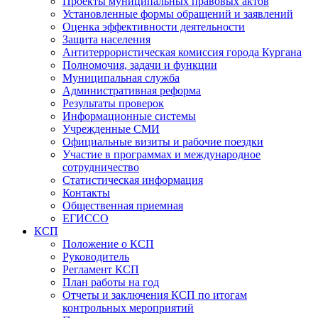
Проекты муниципальных правовых актов
Установленные формы обращений и заявлений
Оценка эффективности деятельности
Защита населения
Антитеррористическая комиссия города Кургана
Полномочия, задачи и функции
Муниципальная служба
Административная реформа
Результаты проверок
Информационные системы
Учрежденные СМИ
Официальные визиты и рабочие поездки
Участие в программах и международное
сотрудничество
Статистическая информация
Контакты
Общественная приемная
ЕГИССО
КСП
Положение о КСП
Руководитель
Регламент КСП
План работы на год
Отчеты и заключения КСП по итогам
контрольных мероприятий