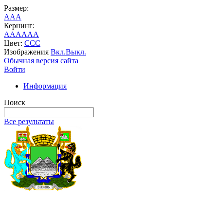
Размер:
A
A
A
Кернинг:
AA
AA
AA
Цвет:
C
C
C
Изображения
Вкл.
Выкл.
Обычная версия сайта
Войти
Информация
Поиск
Все результаты