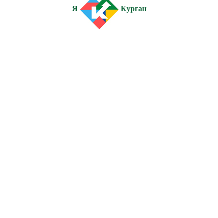
Я
Курган