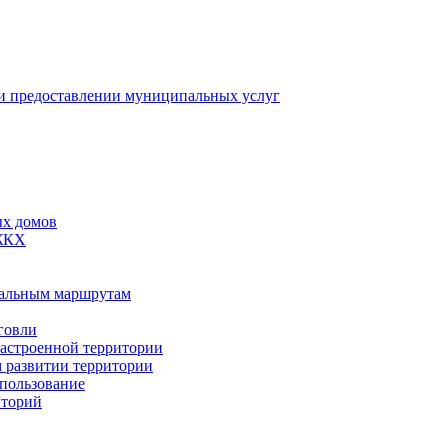
 предоставлении муниципальных услуг
ых домов
 ЖКХ
пальным маршрутам
говли
застроенной территории
м развитии территории
спользование
иторий