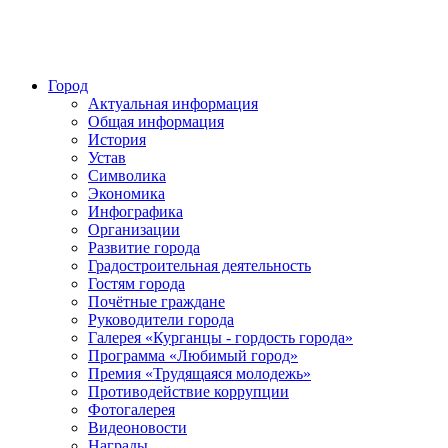
Город
Актуальная информация
Общая информация
История
Устав
Символика
Экономика
Инфографика
Организации
Развитие города
Градостроительная деятельность
Гостям города
Почётные граждане
Руководители города
Галерея «Курганцы - гордость города»
Программа «Любимый город»
Премия «Трудящаяся молодежь»
Противодействие коррупции
Фотогалерея
Видеоновости
Награды