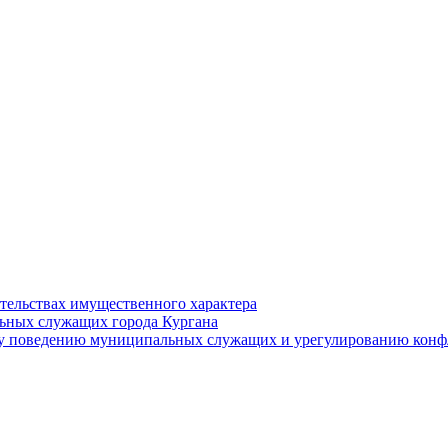
ательствах имущественного характера
ьных служащих города Кургана
у поведению муниципальных служащих и урегулированию конфл