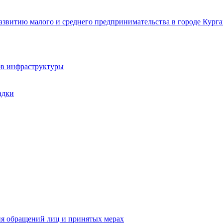
звитию малого и среднего предпринимательства в городе Курга
ов инфраструктуры
адки
ия обращений лиц и принятых мерах