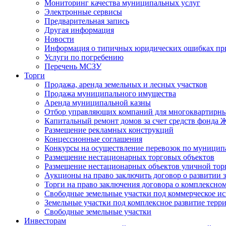
Мониторинг качества муниципальных услуг
Электронные сервисы
Предварительная запись
Другая информация
Новости
Информация о типичных юридических ошибках при
Услуги по погребению
Перечень МСЗУ
Торги
Продажа, аренда земельных и лесных участков
Продажа муниципального имущества
Аренда муниципальной казны
Отбор управляющих компаний для многоквартирн
Капитальный ремонт домов за счет средств фонда
Размещение рекламных конструкций
Концессионные соглашения
Конкурсы на осуществление перевозок по муници
Размещение нестационарных торговых объектов
Размещение нестационарных объектов уличной тор
Аукционы на право заключить договор о развитии 
Торги на право заключения договора о комплексно
Свободные земельные участки под коммерческое и
Земельные участки под комплексное развитие терр
Свободные земельные участки
Инвесторам