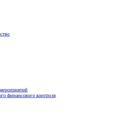
ество
 мероприятий
го финансового контроля