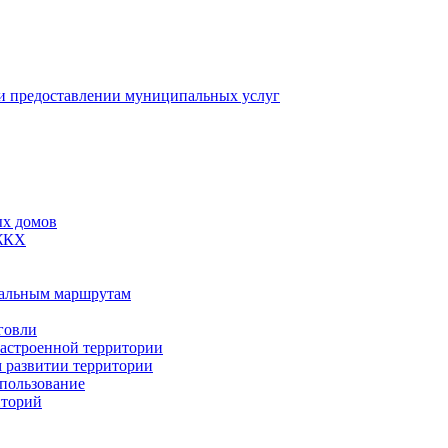
 предоставлении муниципальных услуг
ых домов
 ЖКХ
пальным маршрутам
говли
застроенной территории
м развитии территории
спользование
иторий