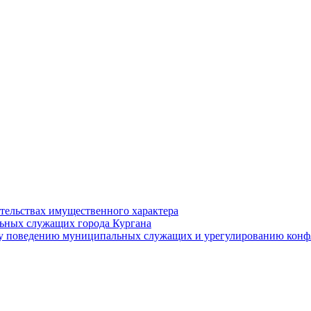
ательствах имущественного характера
ьных служащих города Кургана
у поведению муниципальных служащих и урегулированию конфл