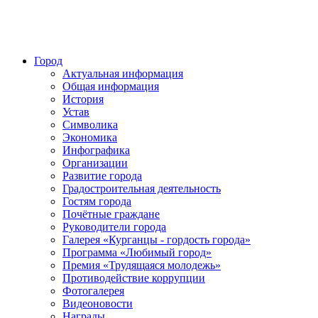
Город
Актуальная информация
Общая информация
История
Устав
Символика
Экономика
Инфографика
Организации
Развитие города
Градостроительная деятельность
Гостям города
Почётные граждане
Руководители города
Галерея «Курганцы - гордость города»
Программа «Любимый город»
Премия «Трудящаяся молодежь»
Противодействие коррупции
Фотогалерея
Видеоновости
Награды