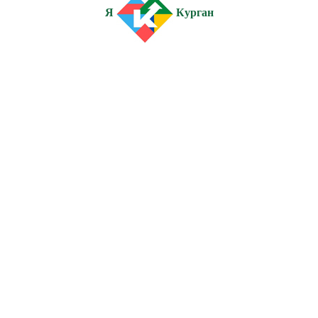
Я
Курган