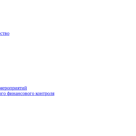
ество
 мероприятий
го финансового контроля