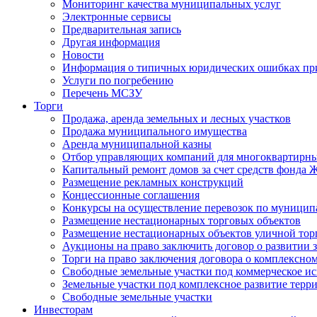
Мониторинг качества муниципальных услуг
Электронные сервисы
Предварительная запись
Другая информация
Новости
Информация о типичных юридических ошибках при
Услуги по погребению
Перечень МСЗУ
Торги
Продажа, аренда земельных и лесных участков
Продажа муниципального имущества
Аренда муниципальной казны
Отбор управляющих компаний для многоквартирн
Капитальный ремонт домов за счет средств фонда
Размещение рекламных конструкций
Концессионные соглашения
Конкурсы на осуществление перевозок по муници
Размещение нестационарных торговых объектов
Размещение нестационарных объектов уличной тор
Аукционы на право заключить договор о развитии 
Торги на право заключения договора о комплексно
Свободные земельные участки под коммерческое и
Земельные участки под комплексное развитие терр
Свободные земельные участки
Инвесторам