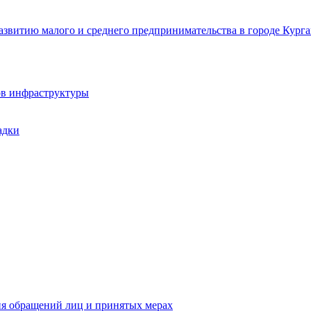
звитию малого и среднего предпринимательства в городе Курга
ов инфраструктуры
адки
ия обращений лиц и принятых мерах