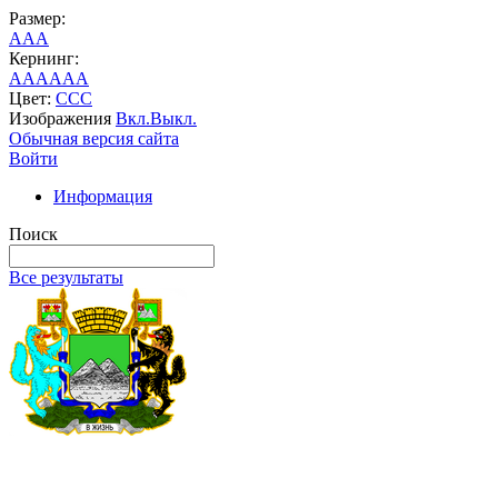
Размер:
A
A
A
Кернинг:
AA
AA
AA
Цвет:
C
C
C
Изображения
Вкл.
Выкл.
Обычная версия сайта
Войти
Информация
Поиск
Все результаты