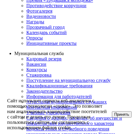
Премия «Трудящаяся молодежь»
Противодействие коррупции
Фотогалерея
Видеоновости
Награды
Прозрачный город
Календарь событий
Опросы
Инициативные проекты
Муниципальная служба
Кадровый резерв
Вакансии
Конкурсы
Стажировка
Поступление на муниципальную службу
Квалификационные требования
Законодательство
Информация для работодателей
Сайт использует сервисы веб-аналитики с
Аттестация муниципальных служащих
помощью технологии «cookie». Это позволяет
Контактная информация
нам анализировать взаимодействие посетителей
Учебные учреждения
Принять
с сайтом и делать его лучше. Продолжая
Сведения о доходах, расходах, об имуществе и
пользоваться сайтом, вы соглашаетесь с
обязательствах имущественного характера
использованием файлов cookie.
Кодексы этики и служебного поведения