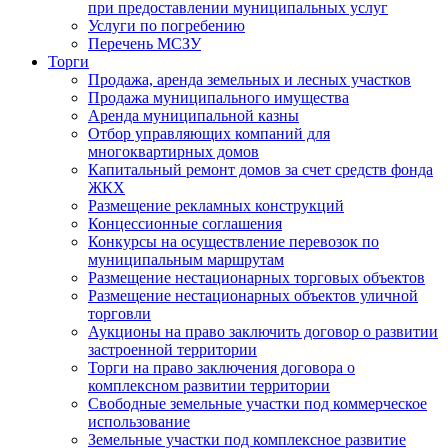
при предоставлении муниципальных услуг
Услуги по погребению
Перечень МСЗУ
Торги
Продажа, аренда земельных и лесных участков
Продажа муниципального имущества
Аренда муниципальной казны
Отбор управляющих компаний для
многоквартирных домов
Капитальный ремонт домов за счет средств фонда
ЖКХ
Размещение рекламных конструкций
Концессионные соглашения
Конкурсы на осуществление перевозок по
муниципальным маршрутам
Размещение нестационарных торговых объектов
Размещение нестационарных объектов уличной
торговли
Аукционы на право заключить договор о развитии
застроенной территории
Торги на право заключения договора о
комплексном развитии территории
Свободные земельные участки под коммерческое
использование
Земельные участки под комплексное развитие