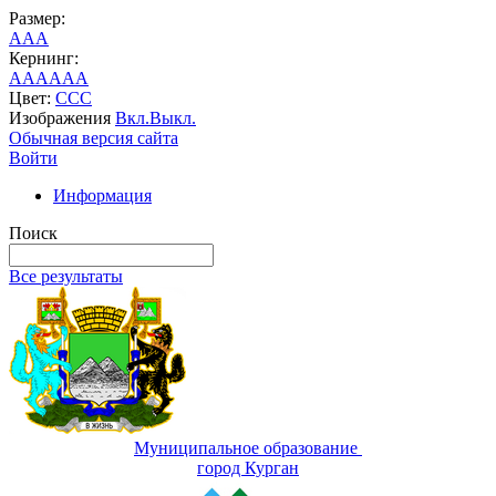
Размер:
A
A
A
Кернинг:
AA
AA
AA
Цвет:
C
C
C
Изображения
Вкл.
Выкл.
Обычная версия сайта
Войти
Информация
Поиск
Все результаты
Муниципальное образование
город Курган