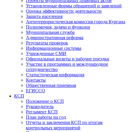
Проекты муниципальных правовых актов
Установленные формы обращений и заявлений
Оценка эффективности деятельности
Защита населения
Антитеррористическая комиссия города Кургана
Полномочия, задачи и функции
Муниципальная служба
Административная реформа
Результаты проверок
Информационные системы
Учрежденные СМИ
Официальные визиты и рабочие поездки
Участие в программах и международное
сотрудничество
Статистическая информация
Контакты
Общественная приемная
ЕГИССО
КСП
Положение о КСП
Руководитель
Регламент КСП
План работы на год
Отчеты и заключения КСП по итогам
контрольных мероприятий