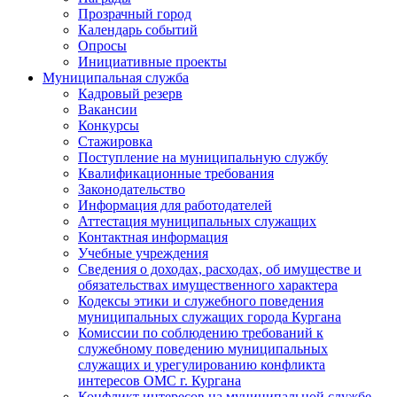
Прозрачный город
Календарь событий
Опросы
Инициативные проекты
Муниципальная служба
Кадровый резерв
Вакансии
Конкурсы
Стажировка
Поступление на муниципальную службу
Квалификационные требования
Законодательство
Информация для работодателей
Аттестация муниципальных служащих
Контактная информация
Учебные учреждения
Сведения о доходах, расходах, об имуществе и
обязательствах имущественного характера
Кодексы этики и служебного поведения
муниципальных служащих города Кургана
Комиссии по соблюдению требований к
служебному поведению муниципальных
служащих и урегулированию конфликта
интересов ОМС г. Кургана
Конфликт интересов на муниципальной службе