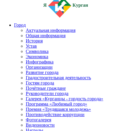
Я
Курган
Город
Актуальная информация
Общая информация
История
Устав
Символика
Экономика
Инфографика
Организации
Развитие города
Градостроительная деятельность
Гостям города
Почётные граждане
Руководители города
Галерея «Курганцы - гордость города»
Программа «Любимый город»
Премия «Трудящаяся молодежь»
Противодействие коррупции
Фотогалерея
Видеоновости
Награды