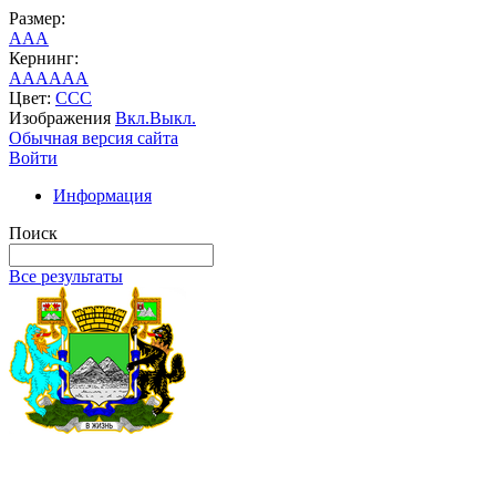
Размер:
A
A
A
Кернинг:
AA
AA
AA
Цвет:
C
C
C
Изображения
Вкл.
Выкл.
Обычная версия сайта
Войти
Информация
Поиск
Все результаты