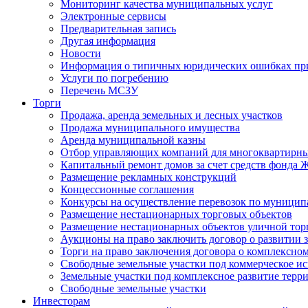
Мониторинг качества муниципальных услуг
Электронные сервисы
Предварительная запись
Другая информация
Новости
Информация о типичных юридических ошибках при
Услуги по погребению
Перечень МСЗУ
Торги
Продажа, аренда земельных и лесных участков
Продажа муниципального имущества
Аренда муниципальной казны
Отбор управляющих компаний для многоквартирн
Капитальный ремонт домов за счет средств фонда
Размещение рекламных конструкций
Концессионные соглашения
Конкурсы на осуществление перевозок по муници
Размещение нестационарных торговых объектов
Размещение нестационарных объектов уличной тор
Аукционы на право заключить договор о развитии 
Торги на право заключения договора о комплексно
Свободные земельные участки под коммерческое и
Земельные участки под комплексное развитие терр
Свободные земельные участки
Инвесторам