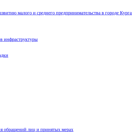
звитию малого и среднего предпринимательства в городе Курга
ов инфраструктуры
адки
ия обращений лиц и принятых мерах