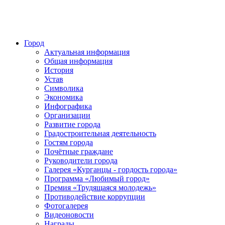
Город
Актуальная информация
Общая информация
История
Устав
Символика
Экономика
Инфографика
Организации
Развитие города
Градостроительная деятельность
Гостям города
Почётные граждане
Руководители города
Галерея «Курганцы - гордость города»
Программа «Любимый город»
Премия «Трудящаяся молодежь»
Противодействие коррупции
Фотогалерея
Видеоновости
Награды