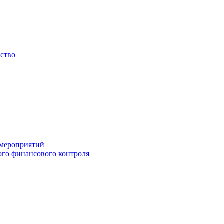
ество
 мероприятий
го финансового контроля