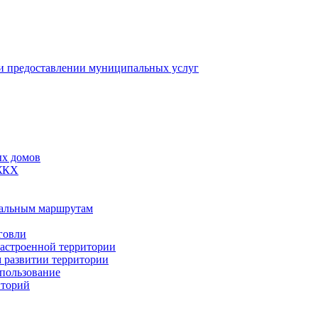
 предоставлении муниципальных услуг
ых домов
 ЖКХ
пальным маршрутам
говли
застроенной территории
м развитии территории
спользование
иторий