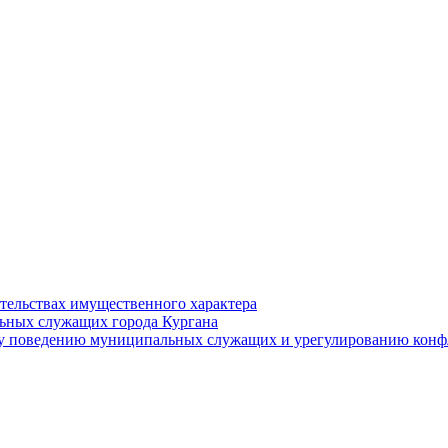
ательствах имущественного характера
ьных служащих города Кургана
у поведению муниципальных служащих и урегулированию конфл