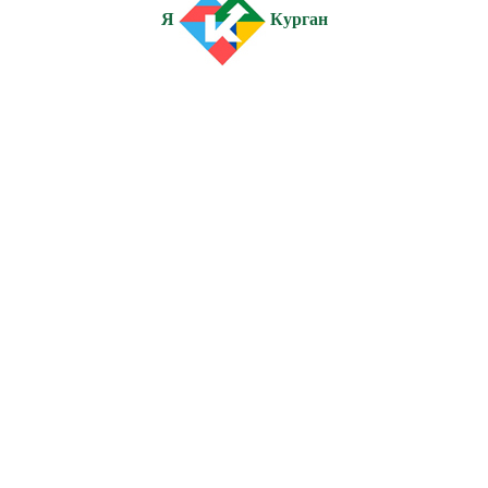
Я
Курган