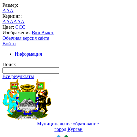
Размер:
A
A
A
Кернинг:
AA
AA
AA
Цвет:
C
C
C
Изображения
Вкл.
Выкл.
Обычная версия сайта
Войти
Информация
Поиск
Все результаты
Муниципальное образование
город Курган