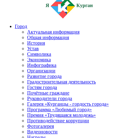
Я
Курган
Город
Актуальная информация
Общая информация
История
Устав
Символика
Экономика
Инфографика
Организации
Развитие города
Градостроительная деятельность
Гостям города
Почётные граждане
Руководители города
Галерея «Курганцы - гордость города»
Программа «Любимый город»
Премия «Трудящаяся молодежь»
Противодействие коррупции
Фотогалерея
Видеоновости
Награды