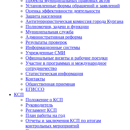
Проекты муниципальных правовых актов
Установленные формы обращений и заявлений
Оценка эффективности деятельности
Защита населения
Антитеррористическая комиссия города Кургана
Полномочия, задачи и функции
Муниципальная служба
Административная реформа
Результаты проверок
Информационные системы
Учрежденные СМИ
Официальные визиты и рабочие поездки
Участие в программах и международное
сотрудничество
Статистическая информация
Контакты
Общественная приемная
ЕГИССО
КСП
Положение о КСП
Руководитель
Регламент КСП
План работы на год
Отчеты и заключения КСП по итогам
контрольных мероприятий