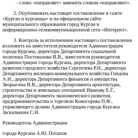
- слово «направляет» заменить словом «направляют».
2. Опубликовать настоящее постановление в газете
«Курган и курганцы» и на официальном сайте
муниципального образования город Курган в
информационно-телекоммуникационной сети «Интернет».
3. Контроль за ис
полнением настоящего постановления
возложить
на
заместителя руководителя Администрации
города Кургана, директора Департамента социальной
политики
Постовалова И.В.
,
заместителя руководителя
Администрации города Кургана, директора Департамента
развития го
родского хозяйства Сергеечева Р
.Н., директора
Департамента жилищно-коммунального хозяйства
Гонцова
А.Н
.,
директора Департамента финансов
и имущества
Зворыгина И.В.,
директора Департамента архитектуры,
строительства
и земельных отношений Иванову Е.Г.,
директора Департамента экономического развития,
предпринима
тельства и торговли Комогорова П.Ф.
,
управляющего
дела
ми Администрации города Кургана
Заскалькина С.Н.
Руководитель Администрации
города Кургана А.Ю. Потапов