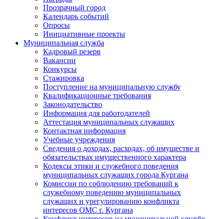
Прозрачный город
Календарь событий
Опросы
Инициативные проекты
Муниципальная служба
Кадровый резерв
Вакансии
Конкурсы
Стажировка
Поступление на муниципальную службу
Квалификационные требования
Законодательство
Информация для работодателей
Аттестация муниципальных служащих
Контактная информация
Учебные учреждения
Сведения о доходах, расходах, об имуществе и
обязательствах имущественного характера
Кодексы этики и служебного поведения
муниципальных служащих города Кургана
Комиссии по соблюдению требований к
служебному поведению муниципальных
служащих и урегулированию конфликта
интересов ОМС г. Кургана
Конфликт интересов на муниципальной службе