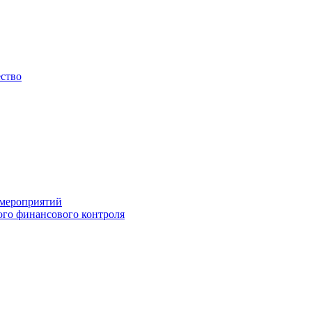
ество
 мероприятий
го финансового контроля