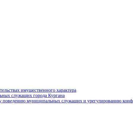
ательствах имущественного характера
ьных служащих города Кургана
у поведению муниципальных служащих и урегулированию конфл