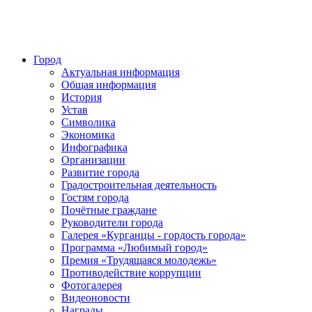
Город
Актуальная информация
Общая информация
История
Устав
Символика
Экономика
Инфографика
Организации
Развитие города
Градостроительная деятельность
Гостям города
Почётные граждане
Руководители города
Галерея «Курганцы - гордость города»
Программа «Любимый город»
Премия «Трудящаяся молодежь»
Противодействие коррупции
Фотогалерея
Видеоновости
Награды