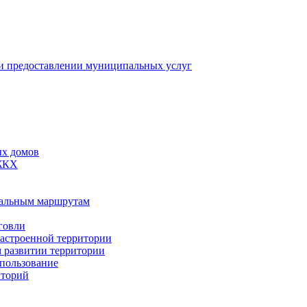
 предоставлении муниципальных услуг
ых домов
 ЖКХ
пальным маршрутам
говли
застроенной территории
м развитии территории
спользование
иторий