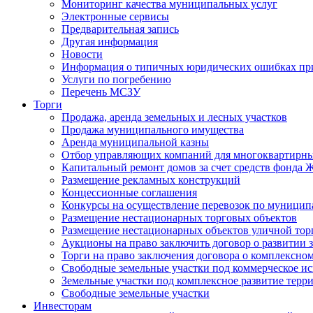
Мониторинг качества муниципальных услуг
Электронные сервисы
Предварительная запись
Другая информация
Новости
Информация о типичных юридических ошибках при
Услуги по погребению
Перечень МСЗУ
Торги
Продажа, аренда земельных и лесных участков
Продажа муниципального имущества
Аренда муниципальной казны
Отбор управляющих компаний для многоквартирн
Капитальный ремонт домов за счет средств фонда
Размещение рекламных конструкций
Концессионные соглашения
Конкурсы на осуществление перевозок по муници
Размещение нестационарных торговых объектов
Размещение нестационарных объектов уличной тор
Аукционы на право заключить договор о развитии 
Торги на право заключения договора о комплексно
Свободные земельные участки под коммерческое и
Земельные участки под комплексное развитие терр
Свободные земельные участки
Инвесторам