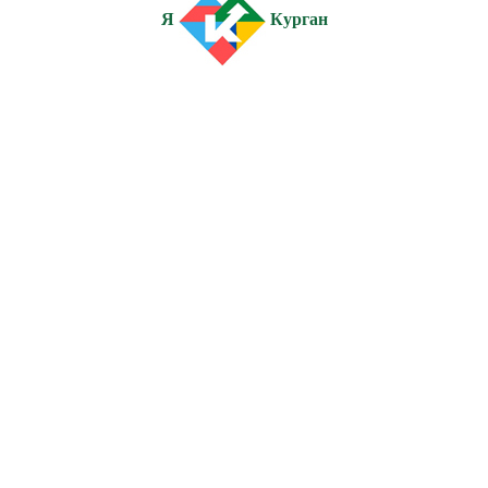
Я
Курган