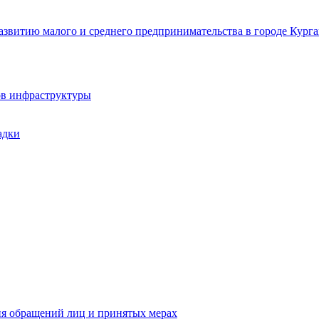
звитию малого и среднего предпринимательства в городе Курга
ов инфраструктуры
адки
ия обращений лиц и принятых мерах