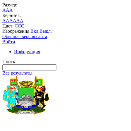
Размер:
A
A
A
Кернинг:
AA
AA
AA
Цвет:
C
C
C
Изображения
Вкл.
Выкл.
Обычная версия сайта
Войти
Информация
Поиск
Все результаты