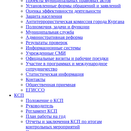
Проекты муниципальных правовых актов
Установленные формы обращений и заявлений
Оценка эффективности деятельности
Защита населения
Антитеррористическая комиссия города Кургана
Полномочия, задачи и функции
Муниципальная служба
Административная реформа
Результаты проверок
Информационные системы
Учрежденные СМИ
Официальные визиты и рабочие поездки
Участие в программах и международное
сотрудничество
Статистическая информация
Контакты
Общественная приемная
ЕГИССО
КСП
Положение о КСП
Руководитель
Регламент КСП
План работы на год
Отчеты и заключения КСП по итогам
контрольных мероприятий