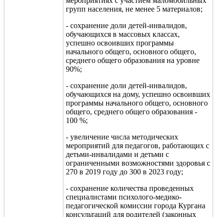
мероприятиях с участием маломобильных
групп населения, не менее 5 материалов;
- сохран
ение доли детей-инвалидов,
обучающихся в массовых классах,
успешно освоивших программы
начального общего, основного общего
,
среднего общего образования на уровне
90%
;
- сохранение доли детей-инвалидов,
обучающихся на дому, успешно освоивших
программы начального общего, основного
общего, среднего о
бщего образования
-
100 %;
- увеличение числа методических
мероприятий для педагогов, работающих с
детьми-инвалидами и детьми с
ограничен
ными возможностями здоровья с
270
в 2
019
году до
300
в 2023
году;
- сохранение количества проведенных
специалистами психолого-медико-
педагогической комиссии города Кургана
консультаций для родителей (законных