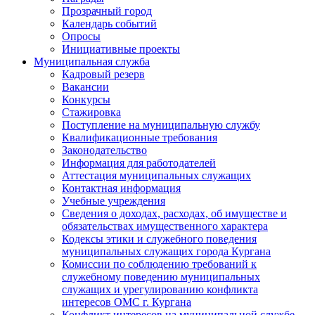
Прозрачный город
Календарь событий
Опросы
Инициативные проекты
Муниципальная служба
Кадровый резерв
Вакансии
Конкурсы
Стажировка
Поступление на муниципальную службу
Квалификационные требования
Законодательство
Информация для работодателей
Аттестация муниципальных служащих
Контактная информация
Учебные учреждения
Сведения о доходах, расходах, об имуществе и
обязательствах имущественного характера
Кодексы этики и служебного поведения
муниципальных служащих города Кургана
Комиссии по соблюдению требований к
служебному поведению муниципальных
служащих и урегулированию конфликта
интересов ОМС г. Кургана
Конфликт интересов на муниципальной службе