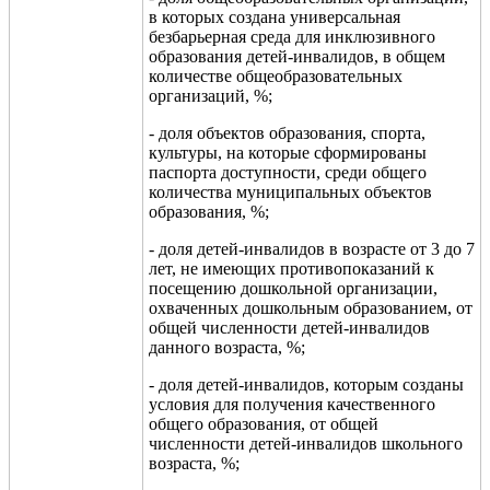
в которых создана универсальная
безбарьерная среда для инклюзивного
образования детей-инвалидов, в общем
количестве общеобраз
овательных
организаций, %
;
- доля объектов образования, спорта,
культуры, на которые сформированы
паспорта доступности, среди общего
количества муниципальных объектов
о
бразования, %
;
- доля д
етей-инвалидов в возрасте от 3
до 7
лет, не имеющих противопоказаний к
посещению дошкольной организации,
охваченных дошкольным образованием, от
общей численности детей-инва
лидов
данного возраста, %
;
- доля детей-инвалидов, которым созданы
условия для получения качественного
общего образования, от общей
численности детей-инвалидов школьного
возраста, %
;