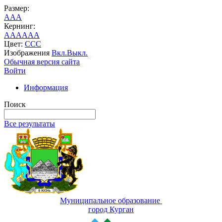
Размер:
A
A
A
Кернинг:
AA
AA
AA
Цвет:
C
C
C
Изображения
Вкл.
Выкл.
Обычная версия сайта
Войти
Информация
Поиск
Все результаты
Муниципальное образование
город Курган