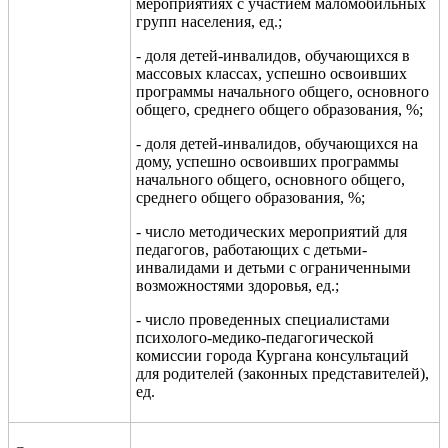
мероприятиях с участием маломобильных
групп населения, ед.;
- доля детей-инвалидов, обучающихся в
массовых классах, успешно освоивших
программы начального общего, основного
общего, средн
его общего образования, %
;
- доля детей-инвалидов, обучающихся на
дому, успешно освоивших программы
начального общего, основного общего,
средн
его общего образования, %
;
- число методических мероприятий для
педагогов, работающих с детьми-
инвалидами и детьми с ограниченными
воз
можностями здоровья, ед.
;
- число проведенных специалистами
психолого-медико-педагогической
комиссии города Кургана консультаций
для родителей (законных представителей),
ед.