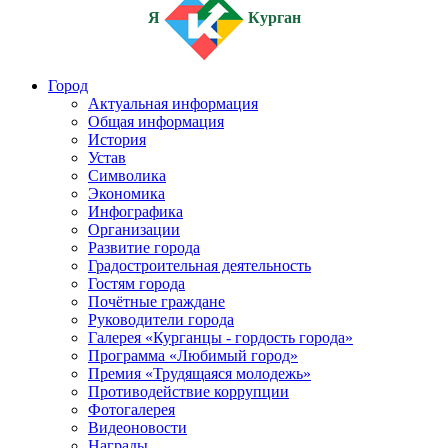
Я
Курган
Город
Актуальная информация
Общая информация
История
Устав
Символика
Экономика
Инфографика
Организации
Развитие города
Градостроительная деятельность
Гостям города
Почётные граждане
Руководители города
Галерея «Курганцы - гордость города»
Программа «Любимый город»
Премия «Трудящаяся молодежь»
Противодействие коррупции
Фотогалерея
Видеоновости
Награды