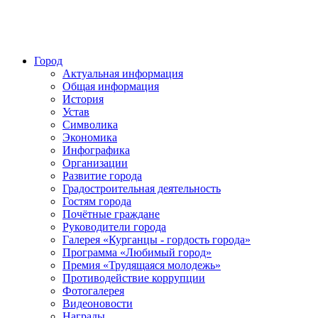
Город
Актуальная информация
Общая информация
История
Устав
Символика
Экономика
Инфографика
Организации
Развитие города
Градостроительная деятельность
Гостям города
Почётные граждане
Руководители города
Галерея «Курганцы - гордость города»
Программа «Любимый город»
Премия «Трудящаяся молодежь»
Противодействие коррупции
Фотогалерея
Видеоновости
Награды