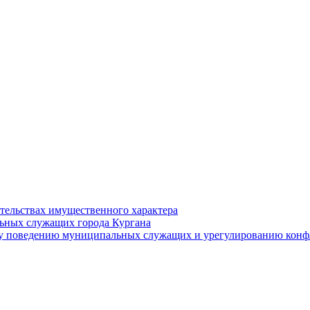
ательствах имущественного характера
ьных служащих города Кургана
у поведению муниципальных служащих и урегулированию конфл