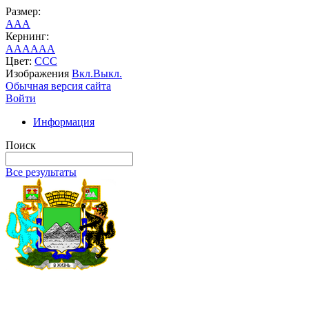
Размер:
A
A
A
Кернинг:
AA
AA
AA
Цвет:
C
C
C
Изображения
Вкл.
Выкл.
Обычная версия сайта
Войти
Информация
Поиск
Все результаты