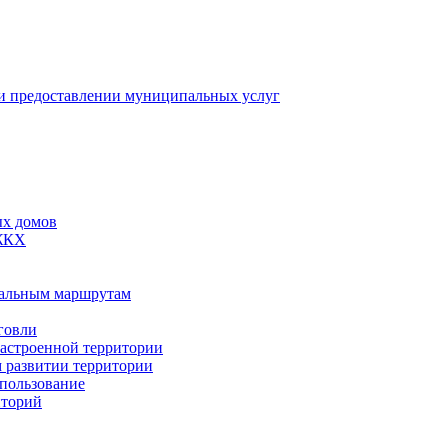
 предоставлении муниципальных услуг
ых домов
 ЖКХ
пальным маршрутам
говли
застроенной территории
м развитии территории
спользование
иторий