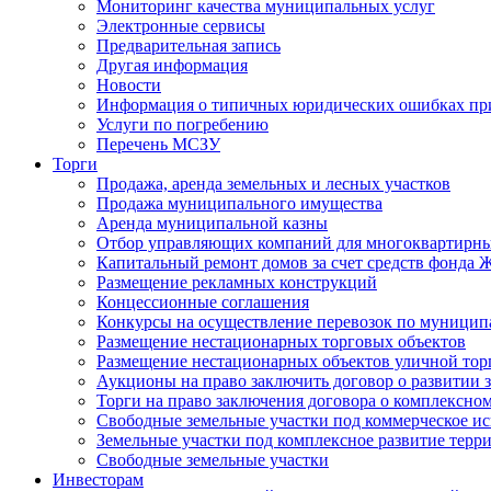
Мониторинг качества муниципальных услуг
Электронные сервисы
Предварительная запись
Другая информация
Новости
Информация о типичных юридических ошибках при
Услуги по погребению
Перечень МСЗУ
Торги
Продажа, аренда земельных и лесных участков
Продажа муниципального имущества
Аренда муниципальной казны
Отбор управляющих компаний для многоквартирн
Капитальный ремонт домов за счет средств фонда
Размещение рекламных конструкций
Концессионные соглашения
Конкурсы на осуществление перевозок по муници
Размещение нестационарных торговых объектов
Размещение нестационарных объектов уличной тор
Аукционы на право заключить договор о развитии 
Торги на право заключения договора о комплексно
Свободные земельные участки под коммерческое и
Земельные участки под комплексное развитие терр
Свободные земельные участки
Инвесторам