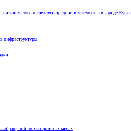
звитию малого и среднего предпринимательства в городе Курга
ов инфраструктуры
адки
ия обращений лиц и принятых мерах