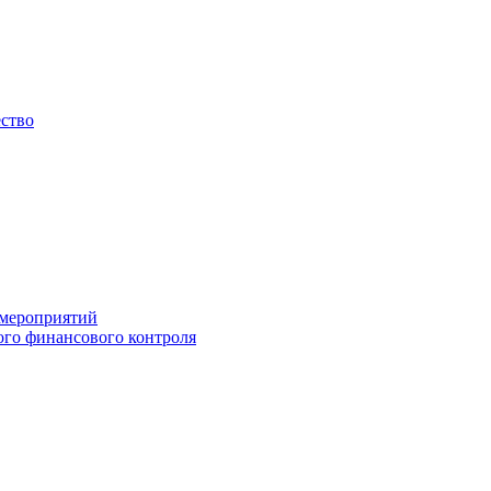
ество
 мероприятий
го финансового контроля