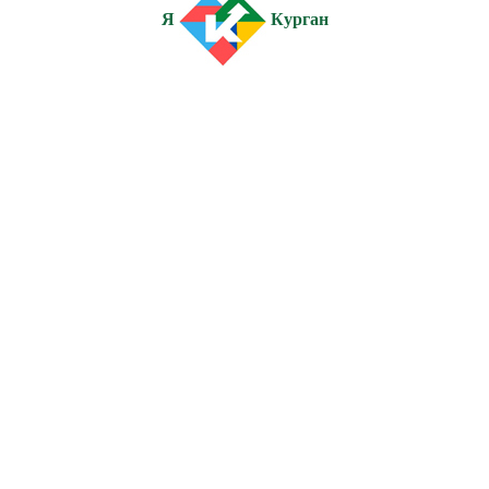
Я
Курган