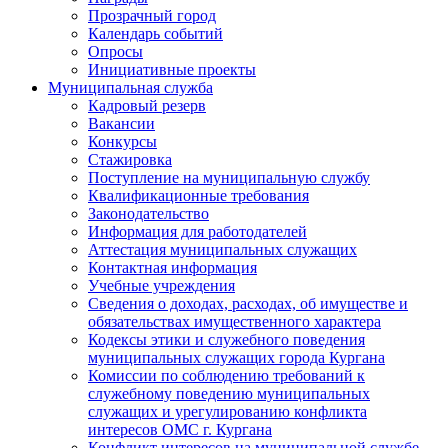
Прозрачный город
Календарь событий
Опросы
Инициативные проекты
Муниципальная служба
Кадровый резерв
Вакансии
Конкурсы
Стажировка
Поступление на муниципальную службу
Квалификационные требования
Законодательство
Информация для работодателей
Аттестация муниципальных служащих
Контактная информация
Учебные учреждения
Сведения о доходах, расходах, об имуществе и
обязательствах имущественного характера
Кодексы этики и служебного поведения
муниципальных служащих города Кургана
Комиссии по соблюдению требований к
служебному поведению муниципальных
служащих и урегулированию конфликта
интересов ОМС г. Кургана
Конфликт интересов на муниципальной службе