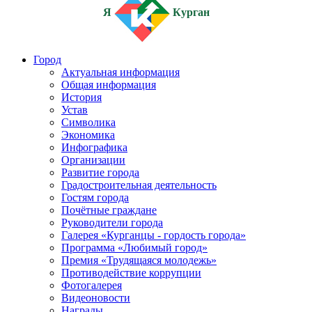
Я
Курган
Город
Актуальная информация
Общая информация
История
Устав
Символика
Экономика
Инфографика
Организации
Развитие города
Градостроительная деятельность
Гостям города
Почётные граждане
Руководители города
Галерея «Курганцы - гордость города»
Программа «Любимый город»
Премия «Трудящаяся молодежь»
Противодействие коррупции
Фотогалерея
Видеоновости
Награды