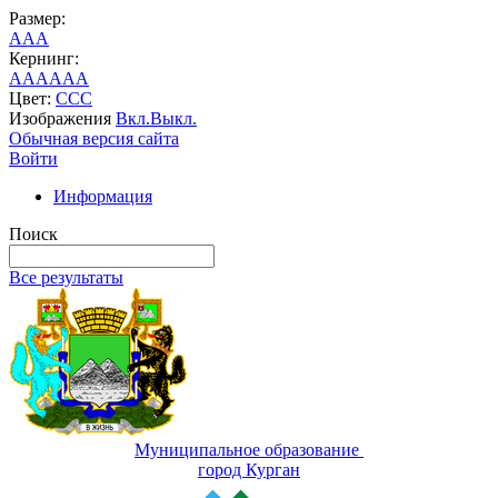
Размер:
A
A
A
Кернинг:
AA
AA
AA
Цвет:
C
C
C
Изображения
Вкл.
Выкл.
Обычная версия сайта
Войти
Информация
Поиск
Все результаты
Муниципальное образование
город Курган