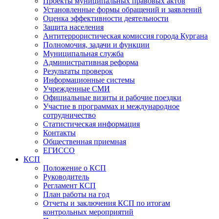
Проекты муниципальных правовых актов
Установленные формы обращений и заявлений
Оценка эффективности деятельности
Защита населения
Антитеррористическая комиссия города Кургана
Полномочия, задачи и функции
Муниципальная служба
Административная реформа
Результаты проверок
Информационные системы
Учрежденные СМИ
Официальные визиты и рабочие поездки
Участие в программах и международное
сотрудничество
Статистическая информация
Контакты
Общественная приемная
ЕГИССО
КСП
Положение о КСП
Руководитель
Регламент КСП
План работы на год
Отчеты и заключения КСП по итогам
контрольных мероприятий