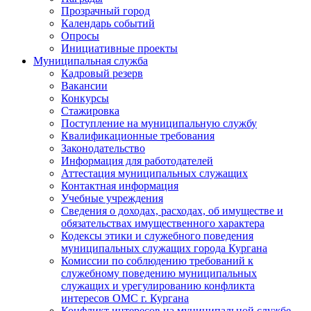
Прозрачный город
Календарь событий
Опросы
Инициативные проекты
Муниципальная служба
Кадровый резерв
Вакансии
Конкурсы
Стажировка
Поступление на муниципальную службу
Квалификационные требования
Законодательство
Информация для работодателей
Аттестация муниципальных служащих
Контактная информация
Учебные учреждения
Сведения о доходах, расходах, об имуществе и
обязательствах имущественного характера
Кодексы этики и служебного поведения
муниципальных служащих города Кургана
Комиссии по соблюдению требований к
служебному поведению муниципальных
служащих и урегулированию конфликта
интересов ОМС г. Кургана
Конфликт интересов на муниципальной службе