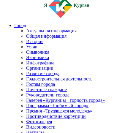
Я
Курган
Город
Актуальная информация
Общая информация
История
Устав
Символика
Экономика
Инфографика
Организации
Развитие города
Градостроительная деятельность
Гостям города
Почётные граждане
Руководители города
Галерея «Курганцы - гордость города»
Программа «Любимый город»
Премия «Трудящаяся молодежь»
Противодействие коррупции
Фотогалерея
Видеоновости
Награды