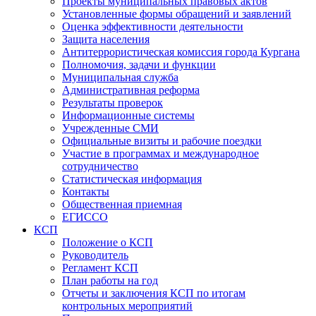
Проекты муниципальных правовых актов
Установленные формы обращений и заявлений
Оценка эффективности деятельности
Защита населения
Антитеррористическая комиссия города Кургана
Полномочия, задачи и функции
Муниципальная служба
Административная реформа
Результаты проверок
Информационные системы
Учрежденные СМИ
Официальные визиты и рабочие поездки
Участие в программах и международное
сотрудничество
Статистическая информация
Контакты
Общественная приемная
ЕГИССО
КСП
Положение о КСП
Руководитель
Регламент КСП
План работы на год
Отчеты и заключения КСП по итогам
контрольных мероприятий