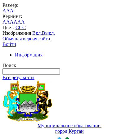
Размер:
A
A
A
Кернинг:
AA
AA
AA
Цвет:
C
C
C
Изображения
Вкл.
Выкл.
Обычная версия сайта
Войти
Информация
Поиск
Все результаты
Муниципальное образование
город Курган