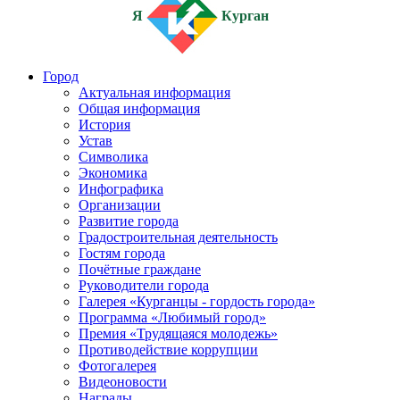
Я
Курган
Город
Актуальная информация
Общая информация
История
Устав
Символика
Экономика
Инфографика
Организации
Развитие города
Градостроительная деятельность
Гостям города
Почётные граждане
Руководители города
Галерея «Курганцы - гордость города»
Программа «Любимый город»
Премия «Трудящаяся молодежь»
Противодействие коррупции
Фотогалерея
Видеоновости
Награды