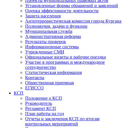
Проекты муниципальных правовых актов
Установленные формы обращений и заявлений
Оценка эффективности деятельности
Защита населения
Антитеррористическая комиссия города Кургана
Полномочия, задачи и функции
Муниципальная служба
Административная реформа
Результаты проверок
Информационные системы
Учрежденные СМИ
Официальные визиты и рабочие поездки
Участие в программах и международное
сотрудничество
Статистическая информация
Контакты
Общественная приемная
ЕГИССО
КСП
Положение о КСП
Руководитель
Регламент КСП
План работы на год
Отчеты и заключения КСП по итогам
контрольных мероприятий