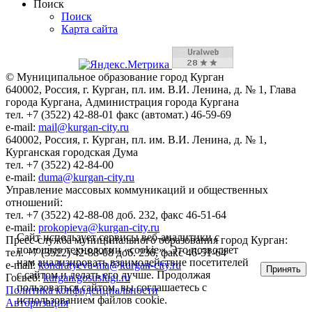
Поиск
Поиск
Карта сайта
© Муниципальное образование город Курган
640002, Россия, г. Курган, пл. им. В.И. Ленина, д. № 1, Глава
города Кургана, Администрация города Кургана
тел. +7 (3522) 42-88-01 факс (автомат.) 46-59-69
e-mail:
mail@kurgan-city.ru
640002, Россия, г. Курган, пл. им. В.И. Ленина, д. № 1,
Курганская городская Дума
тел. +7 (3522) 42-84-00
e-mail:
duma@kurgan-city.ru
Управление массовых коммуникаций и общественных
отношений:
тел. +7 (3522) 42-88-08 доб. 232, факс 46-51-64
e-mail:
prokopieva@kurgan-city.ru
Сайт использует сервисы веб-аналитики с
Пресс-служба муниципального образования город Курган:
помощью технологии «cookie». Это позволяет
тел. +7 (3522) 42-88-08 доб. 236, факс 46-51-64
нам анализировать взаимодействие посетителей
e-mail:
kondratyeva-ma@kurgan-city.ru
Принять
с сайтом и делать его лучше. Продолжая
Госвеб:
kurgan.gosuslugi.ru
пользоваться сайтом, вы соглашаетесь с
Политика конфиденциальности
использованием файлов cookie.
Авторизация