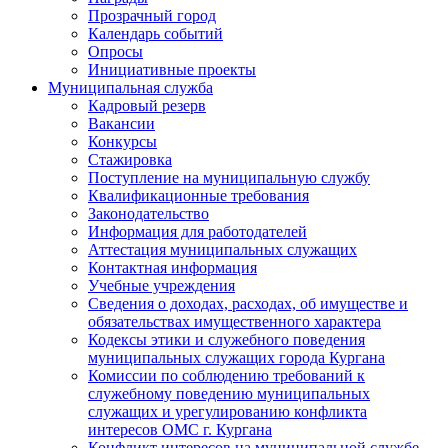
Прозрачный город
Календарь событий
Опросы
Инициативные проекты
Муниципальная служба
Кадровый резерв
Вакансии
Конкурсы
Стажировка
Поступление на муниципальную службу
Квалификационные требования
Законодательство
Информация для работодателей
Аттестация муниципальных служащих
Контактная информация
Учебные учреждения
Сведения о доходах, расходах, об имуществе и
обязательствах имущественного характера
Кодексы этики и служебного поведения
муниципальных служащих города Кургана
Комиссии по соблюдению требований к
служебному поведению муниципальных
служащих и урегулированию конфликта
интересов ОМС г. Кургана
Конфликт интересов на муниципальной службе