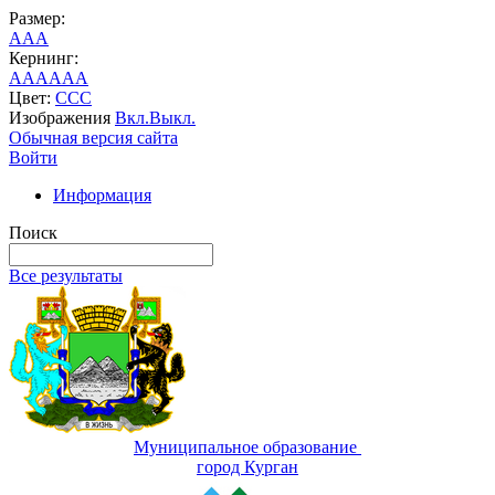
Размер:
A
A
A
Кернинг:
AA
AA
AA
Цвет:
C
C
C
Изображения
Вкл.
Выкл.
Обычная версия сайта
Войти
Информация
Поиск
Все результаты
Муниципальное образование
город Курган