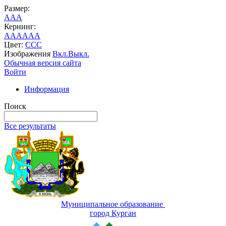
Размер:
A
A
A
Кернинг:
AA
AA
AA
Цвет:
C
C
C
Изображения
Вкл.
Выкл.
Обычная версия сайта
Войти
Информация
Поиск
Все результаты
Муниципальное образование
город Курган