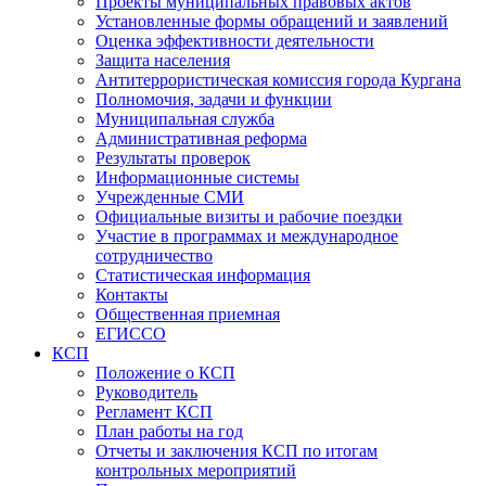
Проекты муниципальных правовых актов
Установленные формы обращений и заявлений
Оценка эффективности деятельности
Защита населения
Антитеррористическая комиссия города Кургана
Полномочия, задачи и функции
Муниципальная служба
Административная реформа
Результаты проверок
Информационные системы
Учрежденные СМИ
Официальные визиты и рабочие поездки
Участие в программах и международное
сотрудничество
Статистическая информация
Контакты
Общественная приемная
ЕГИССО
КСП
Положение о КСП
Руководитель
Регламент КСП
План работы на год
Отчеты и заключения КСП по итогам
контрольных мероприятий