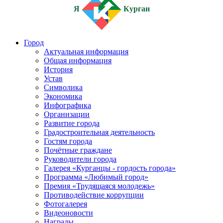
Я
Курган
Город
Актуальная информация
Общая информация
История
Устав
Символика
Экономика
Инфографика
Организации
Развитие города
Градостроительная деятельность
Гостям города
Почётные граждане
Руководители города
Галерея «Курганцы - гордость города»
Программа «Любимый город»
Премия «Трудящаяся молодежь»
Противодействие коррупции
Фотогалерея
Видеоновости
Награды