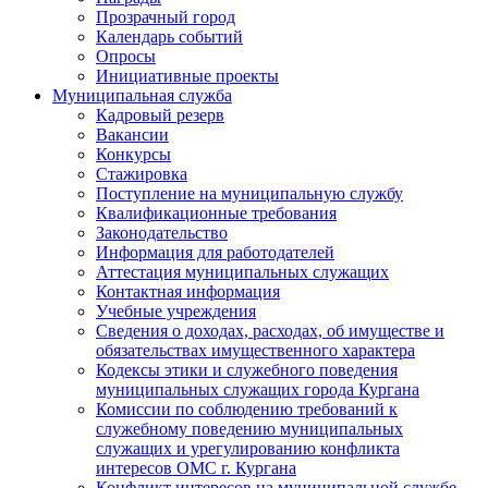
Прозрачный город
Календарь событий
Опросы
Инициативные проекты
Муниципальная служба
Кадровый резерв
Вакансии
Конкурсы
Стажировка
Поступление на муниципальную службу
Квалификационные требования
Законодательство
Информация для работодателей
Аттестация муниципальных служащих
Контактная информация
Учебные учреждения
Сведения о доходах, расходах, об имуществе и
обязательствах имущественного характера
Кодексы этики и служебного поведения
муниципальных служащих города Кургана
Комиссии по соблюдению требований к
служебному поведению муниципальных
служащих и урегулированию конфликта
интересов ОМС г. Кургана
Конфликт интересов на муниципальной службе