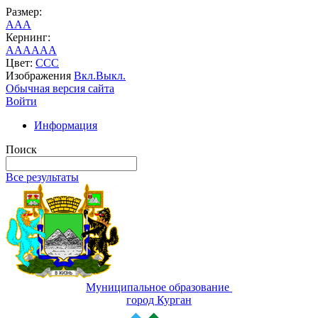
Размер:
A
A
A
Кернинг:
AA
AA
AA
Цвет:
C
C
C
Изображения
Вкл.
Выкл.
Обычная версия сайта
Войти
Информация
Поиск
Все результаты
Муниципальное образование
город Курган