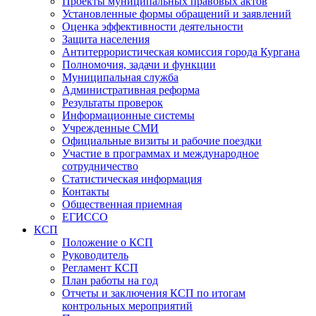
Проекты муниципальных правовых актов
Установленные формы обращений и заявлений
Оценка эффективности деятельности
Защита населения
Антитеррористическая комиссия города Кургана
Полномочия, задачи и функции
Муниципальная служба
Административная реформа
Результаты проверок
Информационные системы
Учрежденные СМИ
Официальные визиты и рабочие поездки
Участие в программах и международное
сотрудничество
Статистическая информация
Контакты
Общественная приемная
ЕГИССО
КСП
Положение о КСП
Руководитель
Регламент КСП
План работы на год
Отчеты и заключения КСП по итогам
контрольных мероприятий