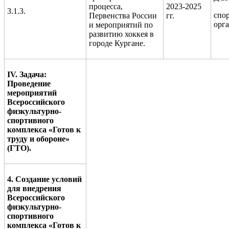
процесса,
2023-2025
3.1.3.
спо
Первенства России
гг.
орг
и мероприятий по
развитию хоккея в
городе Кургане.
IV. Задача:
Проведение
мероприятий
Всероссийского
физкультурно-
спортивного
комплекса «Готов к
труду и обороне»
(ГТО).
4. Создание условий
для внедрения
Всероссийского
физкультурно-
спортивного
комплекса «Готов к