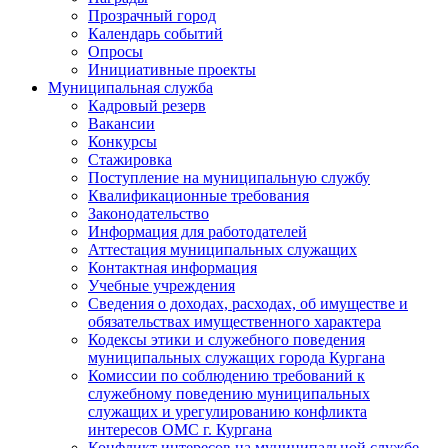
Прозрачный город
Календарь событий
Опросы
Инициативные проекты
Муниципальная служба
Кадровый резерв
Вакансии
Конкурсы
Стажировка
Поступление на муниципальную службу
Квалификационные требования
Законодательство
Информация для работодателей
Аттестация муниципальных служащих
Контактная информация
Учебные учреждения
Сведения о доходах, расходах, об имуществе и
обязательствах имущественного характера
Кодексы этики и служебного поведения
муниципальных служащих города Кургана
Комиссии по соблюдению требований к
служебному поведению муниципальных
служащих и урегулированию конфликта
интересов ОМС г. Кургана
Конфликт интересов на муниципальной службе