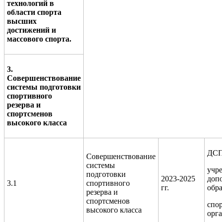
технологий в
области спорта
высших
достижений и
массового спорта.
3.
Совершенствование
системы подготовки
спортивного
резерва и
спортсменов
высокого класса
ДСП
Совершенствование
системы
учр
подготовки
2023-2025
доп
3.1
спортивного
гг.
обра
резерва и
спортсменов
спо
высокого класса
орг