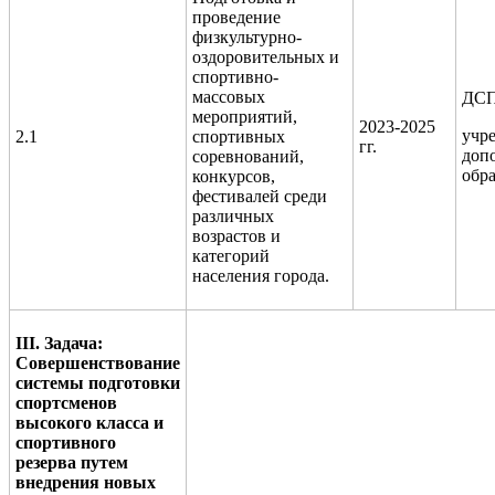
проведение
физкультурно-
оздоровительных и
спортивно-
массовых
ДСП
мероприятий,
2023-2025
учр
2.1
спортивных
гг.
доп
соревнований,
обр
конкурсов,
фестивалей среди
различных
возрастов и
категорий
населения города.
III. Задача:
Совершенствование
системы подготовки
спортсменов
высокого класса и
спортивного
резерва путем
внедрения новых