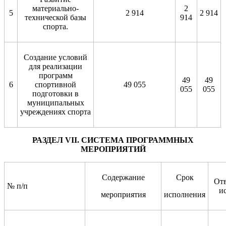
материально-
2
5
2 914
2 914
технической базы
914
спорта.
Создание условий
для реализации
программ
49
49
6
спортивной
49 055
055
055
подготовки в
муниципальных
учреждениях спорта
РАЗДЕЛ VII. СИСТЕМА ПРОГРАММНЫХ
МЕРОПРИЯТИЙ
Содержание
Срок
От
№ п/п
и
мероприятия
исполнения