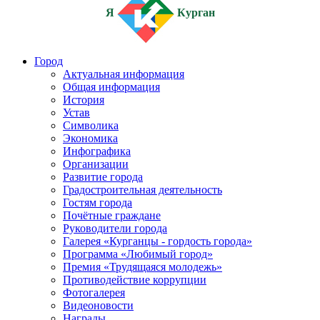
Я
Курган
Город
Актуальная информация
Общая информация
История
Устав
Символика
Экономика
Инфографика
Организации
Развитие города
Градостроительная деятельность
Гостям города
Почётные граждане
Руководители города
Галерея «Курганцы - гордость города»
Программа «Любимый город»
Премия «Трудящаяся молодежь»
Противодействие коррупции
Фотогалерея
Видеоновости
Награды