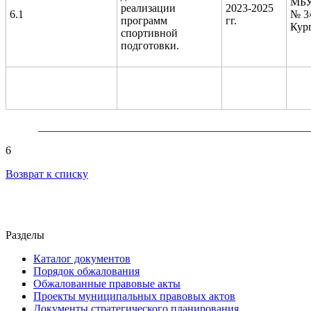
МБ
реализации
2023-2025
6.1
№ 3
программ
гг.
Кур
спортивной
подготовки.
_________________________________________________
6
Возврат к списку
Разделы
Каталог документов
Порядок обжалования
Обжалованные правовые акты
Проекты муниципальных правовых актов
Документы стратегического планирования