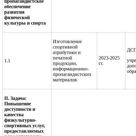
пропагандистское
обеспечение
развития
физической
культуры и спорта
Изготовление
спортивной
ДСП
атрибутики и
печатной
2023-2025
учр
1.1
продукции,
гг.
доп
информационно-
обр
пропагандистских
материалов.
II
. Задача:
Повышение
доступности и
качества
физкультурно-
спортивных услуг,
предоставляемых