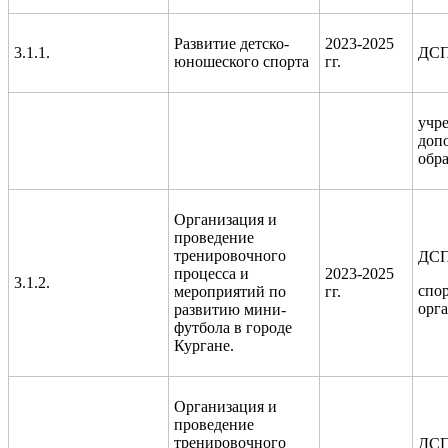
Развитие детско-
2023-2025
3.1.1.
ДС
юношеского спорта
гг.
учр
доп
обр
Организация и
проведение
тренировочного
ДСП
процесса и
2023-2025
3.1.2.
спо
мероприятий по
гг.
орг
развитию мини-
футбола в городе
Кургане.
Организация и
проведение
тренировочного
ДСП