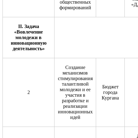
общественных
«Д
формирований
II
. Задача
«Вовлечение
молодежи в
инновационную
деятельность»
Создание
механизмов
стимулирования
талантливой
Бюджет
молодежи и ее
2
города
участия в
Кургана
разработке и
реализации
инновационных
идей