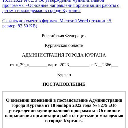
10.11.2022 N 8279 Об утверждении муниципальной
программы «Основные направления организации работы с
детьми и молодежью в городе Кургане»
Скачать документ в формате Microsoft Word (страниц: 5,
размер: 82.50 KB)
Российская Федерация
Курганская область
АДМИНИСТРАЦИЯ ГОРОДА КУРГАНА
от «_29_»________марта 2023_________ г. N__2366___
Курган
ПОСТАНОВЛЕНИЕ
О внесении изменений в постановление Ад
министрации
города Курга
на от
10 ноября 2022
года №
8279
«Об
утверждении муниципальн
ой программы
«
Основные
направления организации работы с детьми и молодежью
в городе Кургане
»