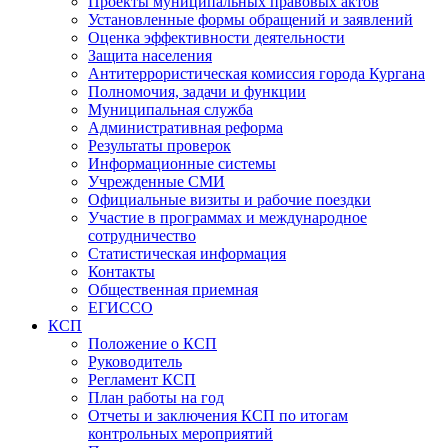
Проекты муниципальных правовых актов
Установленные формы обращений и заявлений
Оценка эффективности деятельности
Защита населения
Антитеррористическая комиссия города Кургана
Полномочия, задачи и функции
Муниципальная служба
Административная реформа
Результаты проверок
Информационные системы
Учрежденные СМИ
Официальные визиты и рабочие поездки
Участие в программах и международное
сотрудничество
Статистическая информация
Контакты
Общественная приемная
ЕГИССО
КСП
Положение о КСП
Руководитель
Регламент КСП
План работы на год
Отчеты и заключения КСП по итогам
контрольных мероприятий