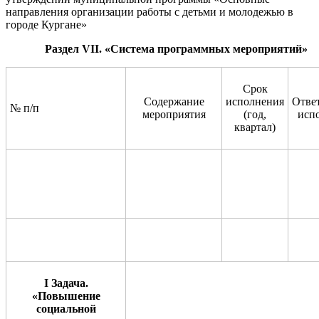
направления организации работы с детьм
и и молодежью в
городе Кургане
»
Раздел
VII
.
«
Система программных мероприятий»
Срок
Содержание
исполнения
Отве
№ п/п
мероприятия
(год,
исп
квартал)
I Задача.
«
Повышение
социальной