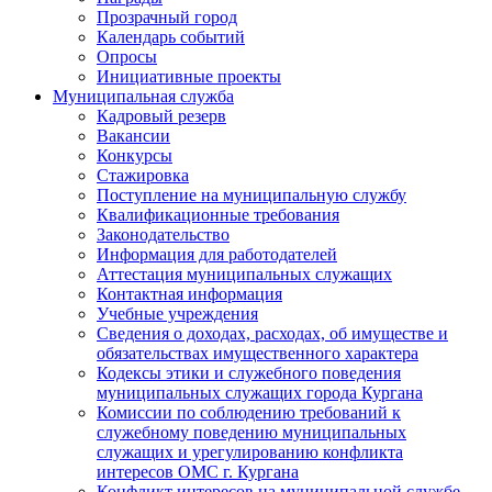
Прозрачный город
Календарь событий
Опросы
Инициативные проекты
Муниципальная служба
Кадровый резерв
Вакансии
Конкурсы
Стажировка
Поступление на муниципальную службу
Квалификационные требования
Законодательство
Информация для работодателей
Аттестация муниципальных служащих
Контактная информация
Учебные учреждения
Сведения о доходах, расходах, об имуществе и
обязательствах имущественного характера
Кодексы этики и служебного поведения
муниципальных служащих города Кургана
Комиссии по соблюдению требований к
служебному поведению муниципальных
служащих и урегулированию конфликта
интересов ОМС г. Кургана
Конфликт интересов на муниципальной службе