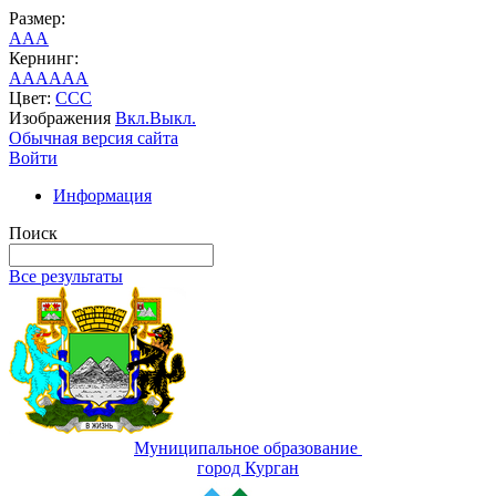
Размер:
A
A
A
Кернинг:
AA
AA
AA
Цвет:
C
C
C
Изображения
Вкл.
Выкл.
Обычная версия сайта
Войти
Информация
Поиск
Все результаты
Муниципальное образование
город Курган