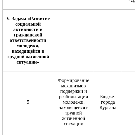
«Д
V
. Задача «Развитие
социальной
активности и
гражданской
ответственности
молодежи,
находящейся в
трудной жизненной
ситуации»
Формирование
механизмов
поддержки и
реабилитации
Бюджет
5
молодежи,
города
находящейся в
Кургана
трудной
жизненной
ситуации