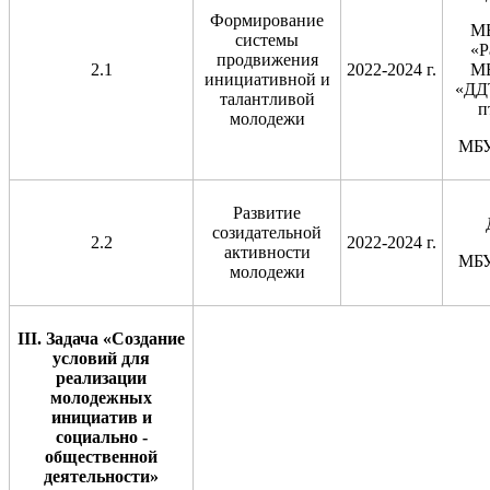
Формирование
М
системы
«Р
продвижения
2.1
2022-2024 г.
М
инициативной и
«ДД
талантливой
п
молодежи
МБ
Развитие
созидательной
2.2
2022-2024 г.
активности
МБ
молодежи
III
. Задача «Создание
условий для
реализации
молодежных
инициатив и
социально -
общественной
деятельности»