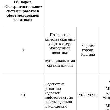
IV
. Задача
«Совершенствование
системы работы в
сфере молодежной
политики»
Повышение
качества оказания
услуг в сфере
Бюджет
молодежной
4
города
политики
Кургана
муниципальными
организациями
Содействие
развитию
М
кадровой
«
4.1
2022-2024 г.
инфраструктуры
«Га
работы с детьми
М
и молодежью