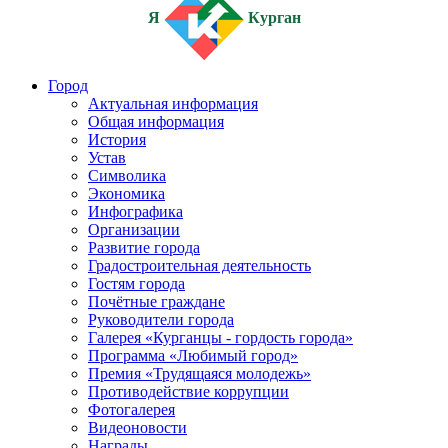
Я
Курган
Город
Актуальная информация
Общая информация
История
Устав
Символика
Экономика
Инфографика
Организации
Развитие города
Градостроительная деятельность
Гостям города
Почётные граждане
Руководители города
Галерея «Курганцы - гордость города»
Программа «Любимый город»
Премия «Трудящаяся молодежь»
Противодействие коррупции
Фотогалерея
Видеоновости
Награды