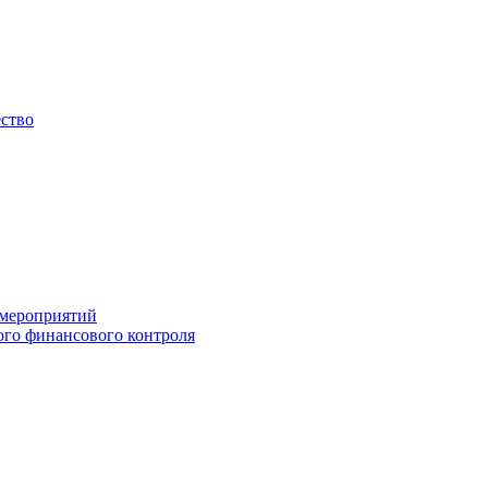
ество
 мероприятий
го финансового контроля