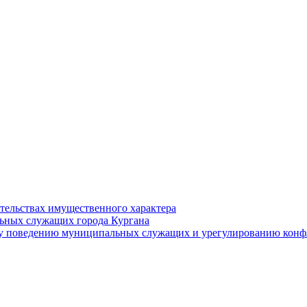
ательствах имущественного характера
ьных служащих города Кургана
у поведению муниципальных служащих и урегулированию конфл