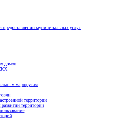
 предоставлении муниципальных услуг
ых домов
 ЖКХ
пальным маршрутам
говли
застроенной территории
м развитии территории
спользование
иторий