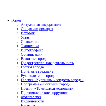
Город
Актуальная информация
Общая информация
История
Устав
Символика
Экономика
Инфографика
Организации
Развитие города
Градостроительная деятельность
Гостям города
Почётные граждане
Руководители города
Галерея «Курганцы - гордость города»
Программа «Любимый город»
Премия «Трудящаяся молодежь»
Противодействие коррупции
Фотогалерея
Видеоновости
Награды