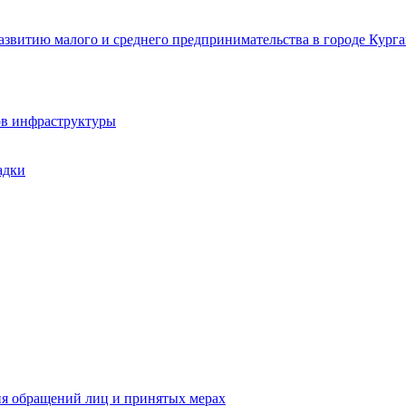
звитию малого и среднего предпринимательства в городе Курга
ов инфраструктуры
адки
ия обращений лиц и принятых мерах