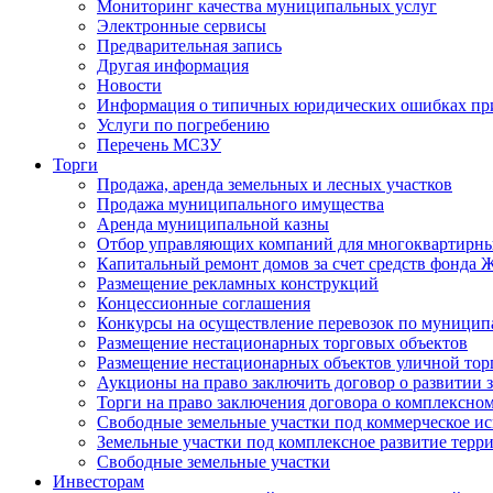
Мониторинг качества муниципальных услуг
Электронные сервисы
Предварительная запись
Другая информация
Новости
Информация о типичных юридических ошибках при
Услуги по погребению
Перечень МСЗУ
Торги
Продажа, аренда земельных и лесных участков
Продажа муниципального имущества
Аренда муниципальной казны
Отбор управляющих компаний для многоквартирн
Капитальный ремонт домов за счет средств фонда
Размещение рекламных конструкций
Концессионные соглашения
Конкурсы на осуществление перевозок по муници
Размещение нестационарных торговых объектов
Размещение нестационарных объектов уличной тор
Аукционы на право заключить договор о развитии 
Торги на право заключения договора о комплексно
Свободные земельные участки под коммерческое и
Земельные участки под комплексное развитие терр
Свободные земельные участки
Инвесторам