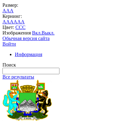
Размер:
A
A
A
Кернинг:
AA
AA
AA
Цвет:
C
C
C
Изображения
Вкл.
Выкл.
Обычная версия сайта
Войти
Информация
Поиск
Все результаты