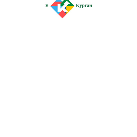
Я
Курган