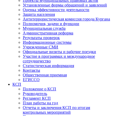
Проекты муниципальных правовых актов
Установленные формы обращений и заявлений
Оценка эффективности деятельности
Защита населения
Антитеррористическая комиссия города Кургана
Полномочия, задачи и функции
Муниципальная служба
Административная реформа
Результаты проверок
Информационные системы
Учрежденные СМИ
Официальные визиты и рабочие поездки
Участие в программах и международное
сотрудничество
Статистическая информация
Контакты
Общественная приемная
ЕГИССО
КСП
Положение о КСП
Руководитель
Регламент КСП
План работы на год
Отчеты и заключения КСП по итогам
контрольных мероприятий