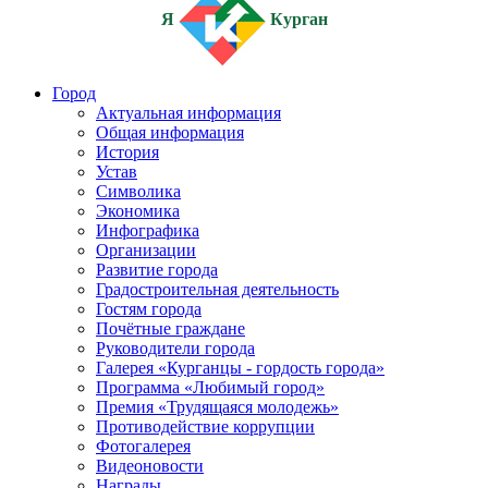
Я
Курган
Город
Актуальная информация
Общая информация
История
Устав
Символика
Экономика
Инфографика
Организации
Развитие города
Градостроительная деятельность
Гостям города
Почётные граждане
Руководители города
Галерея «Курганцы - гордость города»
Программа «Любимый город»
Премия «Трудящаяся молодежь»
Противодействие коррупции
Фотогалерея
Видеоновости
Награды