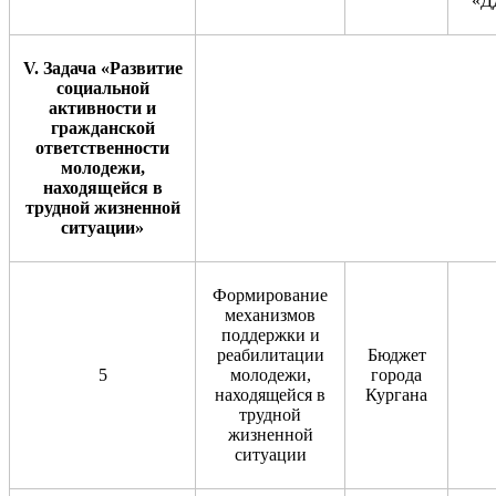
«Д
V
. Задача «Развитие
социальной
активности и
гражданской
ответственности
молодежи,
находящейся в
трудной жизненной
ситуации»
Формирование
механизмов
поддержки и
реабилитации
Бюджет
5
молодежи,
города
находящейся в
Кургана
трудной
жизненной
ситуации