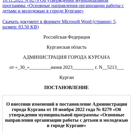
10.11.2022 N 8279 Об утверждении муниципальной
программы «Основные направления организации работы с
детьми и молодежью в городе Кургане»
Скачать документ в формате Microsoft Word (страниц: 5,
размер: 83.50 KB)
Российская Федерация
Курганская область
АДМИНИСТРАЦИЯ ГОРОДА КУРГАНА
от «_30_»_________июня 2023_________ г. N__5213___
Курган
ПОСТАНОВЛЕНИЕ
О внесении изменений в постановление Ад
министрации
города Курга
на от
10 ноября 2022
года №
8279
«Об
утверждении муниципальн
ой программы
«
Основные
направления организации работы с детьми и молодежью
в городе Кургане
»