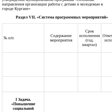
направления организации работы с детьм
и и молодежью в
городе Кургане
»
Раздел
VII
.
«
Система программных мероприятий»
Срок
Содержание
исполнения
Отве
№ п/п
мероприятия
(год,
исп
квартал)
I Задача.
«
Повышение
социальной