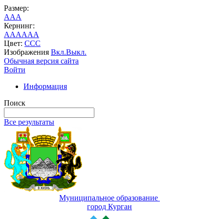
Размер:
A
A
A
Кернинг:
AA
AA
AA
Цвет:
C
C
C
Изображения
Вкл.
Выкл.
Обычная версия сайта
Войти
Информация
Поиск
Все результаты
Муниципальное образование
город Курган