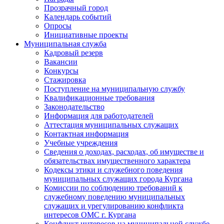
Прозрачный город
Календарь событий
Опросы
Инициативные проекты
Муниципальная служба
Кадровый резерв
Вакансии
Конкурсы
Стажировка
Поступление на муниципальную службу
Квалификационные требования
Законодательство
Информация для работодателей
Аттестация муниципальных служащих
Контактная информация
Учебные учреждения
Сведения о доходах, расходах, об имуществе и
обязательствах имущественного характера
Кодексы этики и служебного поведения
муниципальных служащих города Кургана
Комиссии по соблюдению требований к
служебному поведению муниципальных
служащих и урегулированию конфликта
интересов ОМС г. Кургана
Конфликт интересов на муниципальной службе