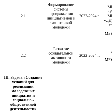
Формирование
М
системы
«Р
продвижения
2.1
2022-2024 г.
М
инициативной и
«ДД
талантливой
п
молодежи
МБ
Развитие
созидательной
2.2
2022-2024 г.
активности
МБ
молодежи
III
. Задача «Создание
условий для
реализации
молодежных
инициатив и
социально -
общественной
деятельности»