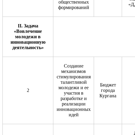
общественных
«Д
формирований
II
. Задача
«Вовлечение
молодежи в
инновационную
деятельность»
Создание
механизмов
стимулирования
талантливой
Бюджет
молодежи и ее
2
города
участия в
Кургана
разработке и
реализации
инновационных
идей