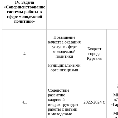
IV
. Задача
«Совершенствование
системы работы в
сфере молодежной
политики»
Повышение
качества оказания
услуг в сфере
Бюджет
молодежной
4
города
политики
Кургана
муниципальными
организациями
Содействие
развитию
М
кадровой
«
4.1
2022-2024 г.
инфраструктуры
«Га
работы с детьми
М
и молодежью