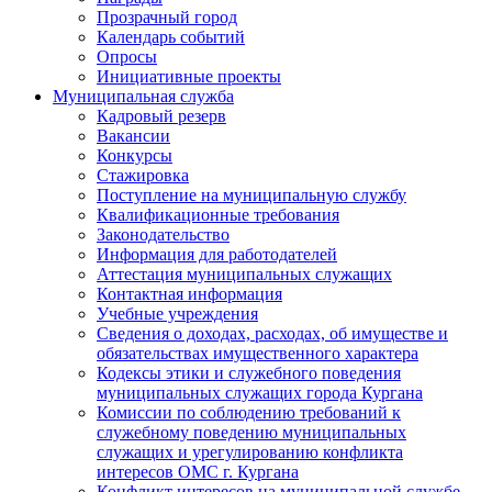
Прозрачный город
Календарь событий
Опросы
Инициативные проекты
Муниципальная служба
Кадровый резерв
Вакансии
Конкурсы
Стажировка
Поступление на муниципальную службу
Квалификационные требования
Законодательство
Информация для работодателей
Аттестация муниципальных служащих
Контактная информация
Учебные учреждения
Сведения о доходах, расходах, об имуществе и
обязательствах имущественного характера
Кодексы этики и служебного поведения
муниципальных служащих города Кургана
Комиссии по соблюдению требований к
служебному поведению муниципальных
служащих и урегулированию конфликта
интересов ОМС г. Кургана
Конфликт интересов на муниципальной службе