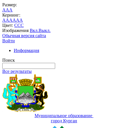
Размер:
A
A
A
Кернинг:
AA
AA
AA
Цвет:
C
C
C
Изображения
Вкл.
Выкл.
Обычная версия сайта
Войти
Информация
Поиск
Все результаты
Муниципальное образование
город Курган