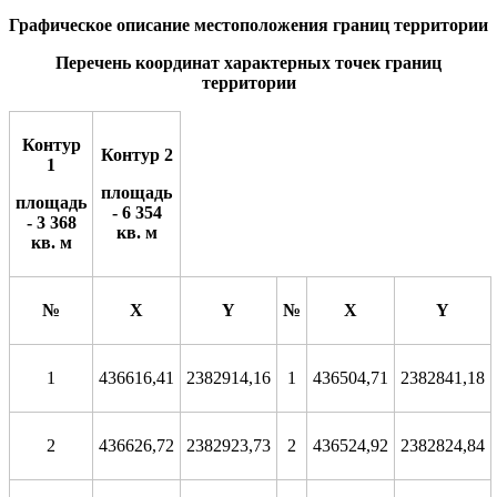
Графическое описание местоположения границ территории
Перечень координат характерных точек границ
территории
Контур
Контур 2
1
площадь
площадь
- 6 354
- 3 368
кв. м
кв. м
№
X
Y
№
X
Y
1
436616,41
2382914,16
1
436504,71
2382841,18
2
436626,72
2382923,73
2
436524,92
2382824,84