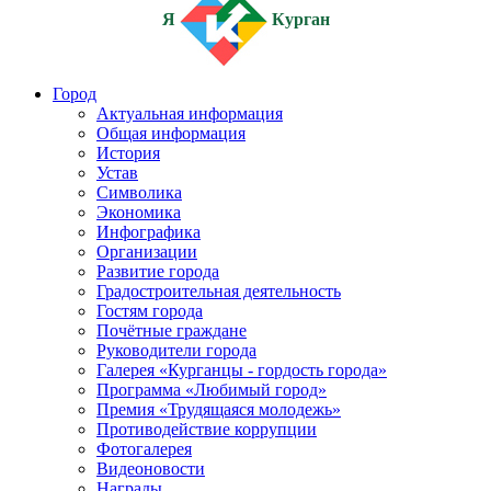
Я
Курган
Город
Актуальная информация
Общая информация
История
Устав
Символика
Экономика
Инфографика
Организации
Развитие города
Градостроительная деятельность
Гостям города
Почётные граждане
Руководители города
Галерея «Курганцы - гордость города»
Программа «Любимый город»
Премия «Трудящаяся молодежь»
Противодействие коррупции
Фотогалерея
Видеоновости
Награды