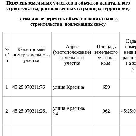
Перечень земельных участков и объектов капитального
строительства, расположенных в границах территории,
в том числе перечень объектов капитального
строительства, по
длежащих сносу
Кад
Адрес
Площадь
номе
№
Кадастровый
(местоположение)
земельного
недв
п/
номер земельного
земельного
участка,
распо
п
участка
участка
кв.м.
на з
у
1
45:25:070311:76
улица Красина
659
улица Красина,
2
45:25:070311:261
962
45:25:
34