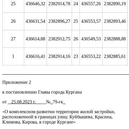
25
436646,32
2382914,78
24
436557,26
2382890,19
26
436631,54
2382896,27
25
436553,57
2382893,46
27
436614,88
2382912,75
26
436549,53
2382888,88
1
436616,41
2382914,16
23
436553,22
2382885,61
_______________________________________________________
Приложение 2
к постановлению Главы города Кургана
от
_­
­­
25.
08.2023 г.
____
№
_
79-гк
_
«О комплексном развитии территории жилой застройки,
расположенной в границах улиц: Куйбышева, Красина,
Климова, Кирова, в городе Кургане»