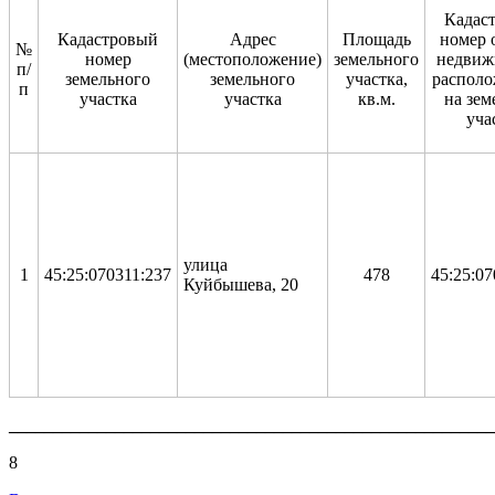
Кадас
Кадастровый
Адрес
Площадь
номер 
№
номер
(местоположение)
земельного
недвиж
п/
земельного
земельного
участка,
располо
п
участка
участка
кв.м.
на зем
уча
улица
1
45:25:070311:237
478
45:25:07
Куйбышева, 20
_______________________________________________________
8