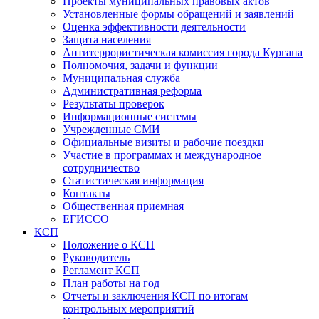
Проекты муниципальных правовых актов
Установленные формы обращений и заявлений
Оценка эффективности деятельности
Защита населения
Антитеррористическая комиссия города Кургана
Полномочия, задачи и функции
Муниципальная служба
Административная реформа
Результаты проверок
Информационные системы
Учрежденные СМИ
Официальные визиты и рабочие поездки
Участие в программах и международное
сотрудничество
Статистическая информация
Контакты
Общественная приемная
ЕГИССО
КСП
Положение о КСП
Руководитель
Регламент КСП
План работы на год
Отчеты и заключения КСП по итогам
контрольных мероприятий