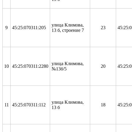
улица Климова,
9
45:25:070311:205
23
45:25:
13 б, строение 7
улица Климова,
10
45:25:070311:2280
20
45:25:
№13б/5
улица Климова,
11
45:25:070311:112
18
45:25:
13 б