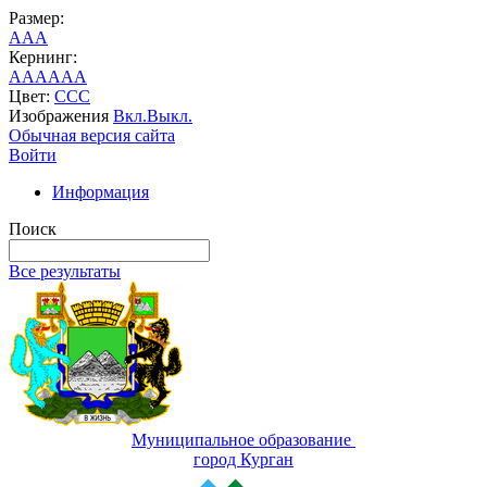
Размер:
A
A
A
Кернинг:
AA
AA
AA
Цвет:
C
C
C
Изображения
Вкл.
Выкл.
Обычная версия сайта
Войти
Информация
Поиск
Все результаты
Муниципальное образование
город Курган