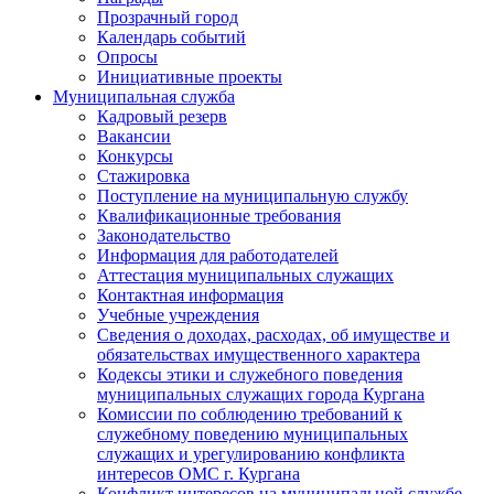
Прозрачный город
Календарь событий
Опросы
Инициативные проекты
Муниципальная служба
Кадровый резерв
Вакансии
Конкурсы
Стажировка
Поступление на муниципальную службу
Квалификационные требования
Законодательство
Информация для работодателей
Аттестация муниципальных служащих
Контактная информация
Учебные учреждения
Сведения о доходах, расходах, об имуществе и
обязательствах имущественного характера
Кодексы этики и служебного поведения
муниципальных служащих города Кургана
Комиссии по соблюдению требований к
служебному поведению муниципальных
служащих и урегулированию конфликта
интересов ОМС г. Кургана
Конфликт интересов на муниципальной службе