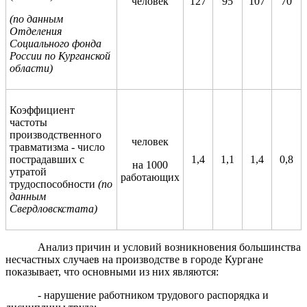
человек
127
95
107
70
(по данным
Отделения
Социального фонда
России по Курганской
области)
Коэффициент
частоты
производственного
человек
травматизма - число
пострадавших с
1,4
1,1
1,4
0,8
на 1000
утратой
работающих
трудоспособности
(по
данным
Свердловскстата)
Анализ причин и условий возникновения большинства
несчастных случаев на производстве в городе Кургане
показывает, что основными из них являются:
- нарушение работником трудового распорядка и