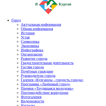
Я
Курган
Город
Актуальная информация
Общая информация
История
Устав
Символика
Экономика
Инфографика
Организации
Развитие города
Градостроительная деятельность
Гостям города
Почётные граждане
Руководители города
Галерея «Курганцы - гордость города»
Программа «Любимый город»
Премия «Трудящаяся молодежь»
Противодействие коррупции
Фотогалерея
Видеоновости
Награды