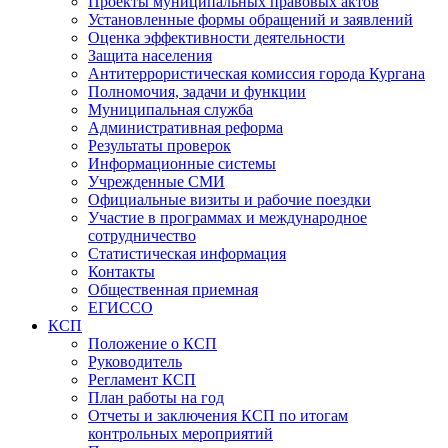
Проекты муниципальных правовых актов
Установленные формы обращений и заявлений
Оценка эффективности деятельности
Защита населения
Антитеррористическая комиссия города Кургана
Полномочия, задачи и функции
Муниципальная служба
Административная реформа
Результаты проверок
Информационные системы
Учрежденные СМИ
Официальные визиты и рабочие поездки
Участие в программах и международное
сотрудничество
Статистическая информация
Контакты
Общественная приемная
ЕГИССО
КСП
Положение о КСП
Руководитель
Регламент КСП
План работы на год
Отчеты и заключения КСП по итогам
контрольных мероприятий