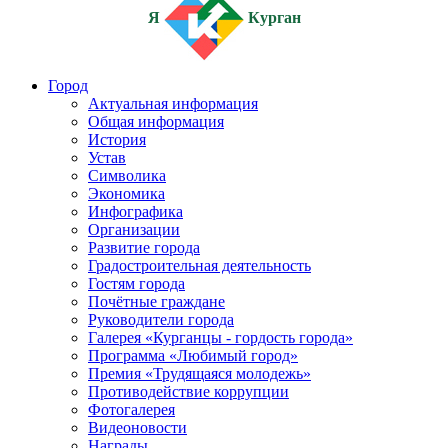
Я
Курган
Город
Актуальная информация
Общая информация
История
Устав
Символика
Экономика
Инфографика
Организации
Развитие города
Градостроительная деятельность
Гостям города
Почётные граждане
Руководители города
Галерея «Курганцы - гордость города»
Программа «Любимый город»
Премия «Трудящаяся молодежь»
Противодействие коррупции
Фотогалерея
Видеоновости
Награды