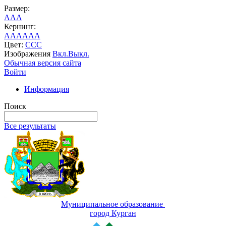
Размер:
A
A
A
Кернинг:
AA
AA
AA
Цвет:
C
C
C
Изображения
Вкл.
Выкл.
Обычная версия сайта
Войти
Информация
Поиск
Все результаты
Муниципальное образование
город Курган