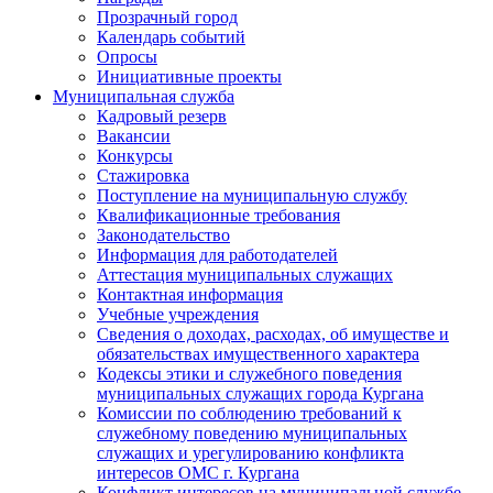
Прозрачный город
Календарь событий
Опросы
Инициативные проекты
Муниципальная служба
Кадровый резерв
Вакансии
Конкурсы
Стажировка
Поступление на муниципальную службу
Квалификационные требования
Законодательство
Информация для работодателей
Аттестация муниципальных служащих
Контактная информация
Учебные учреждения
Сведения о доходах, расходах, об имуществе и
обязательствах имущественного характера
Кодексы этики и служебного поведения
муниципальных служащих города Кургана
Комиссии по соблюдению требований к
служебному поведению муниципальных
служащих и урегулированию конфликта
интересов ОМС г. Кургана
Конфликт интересов на муниципальной службе