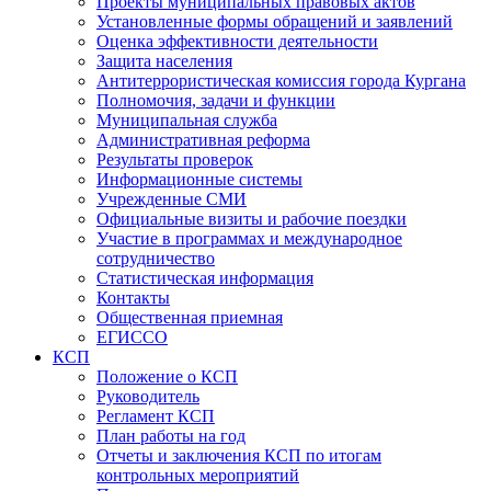
Проекты муниципальных правовых актов
Установленные формы обращений и заявлений
Оценка эффективности деятельности
Защита населения
Антитеррористическая комиссия города Кургана
Полномочия, задачи и функции
Муниципальная служба
Административная реформа
Результаты проверок
Информационные системы
Учрежденные СМИ
Официальные визиты и рабочие поездки
Участие в программах и международное
сотрудничество
Статистическая информация
Контакты
Общественная приемная
ЕГИССО
КСП
Положение о КСП
Руководитель
Регламент КСП
План работы на год
Отчеты и заключения КСП по итогам
контрольных мероприятий