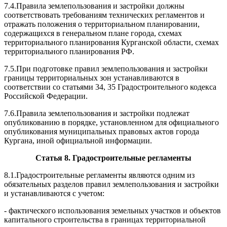
7.4.Правила землепользования и застройки должны
соответствовать требованиям
технических регламентов и
отражать положения о территор
и
альном планировании,
содержащихся в генеральном плане города, сх
е
мах
территориального планирования
Курганской области, схемах
территориал
ь
ного планирования РФ.
7.5.При подготовке правил землепользования и застройки
границы те
р
риториальных
зон устанавливаются в
соответствии со статьями 34, 35 Гр
а
достроител
ь
ного кодекса
Российской Федерации.
7.6.Правила землепользования и застройки подлежат
опубликованию в п
о
рядке,
установленном для официального
опубликования муниципальных прав
о
вых актов города
Кургана, иной официальной информации
.
Статья 8.
Градостроительные регламенты
8.1.Градостроительные регламенты являются одним из
обязател
ь
ных разделов
правил землепользования и застройки
и устанавливаются с уч
е
том:
- фактического использования земельных участков и объектов
кап
и
тального
строительства в границах территориальной