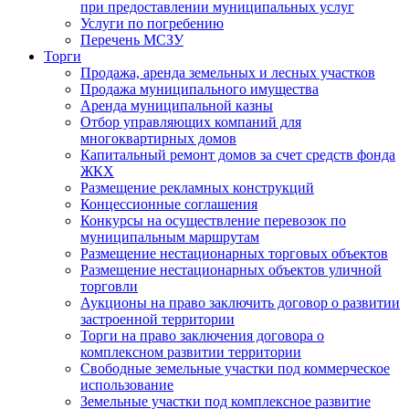
при предоставлении муниципальных услуг
Услуги по погребению
Перечень МСЗУ
Торги
Продажа, аренда земельных и лесных участков
Продажа муниципального имущества
Аренда муниципальной казны
Отбор управляющих компаний для
многоквартирных домов
Капитальный ремонт домов за счет средств фонда
ЖКХ
Размещение рекламных конструкций
Концессионные соглашения
Конкурсы на осуществление перевозок по
муниципальным маршрутам
Размещение нестационарных торговых объектов
Размещение нестационарных объектов уличной
торговли
Аукционы на право заключить договор о развитии
застроенной территории
Торги на право заключения договора о
комплексном развитии территории
Свободные земельные участки под коммерческое
использование
Земельные участки под комплексное развитие