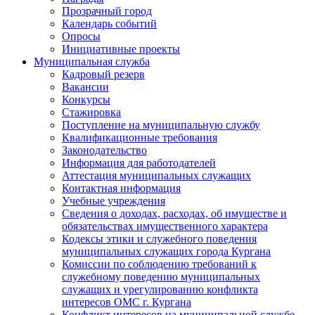
Прозрачный город
Календарь событий
Опросы
Инициативные проекты
Муниципальная служба
Кадровый резерв
Вакансии
Конкурсы
Стажировка
Поступление на муниципальную службу
Квалификационные требования
Законодательство
Информация для работодателей
Аттестация муниципальных служащих
Контактная информация
Учебные учреждения
Сведения о доходах, расходах, об имуществе и
обязательствах имущественного характера
Кодексы этики и служебного поведения
муниципальных служащих города Кургана
Комиссии по соблюдению требований к
служебному поведению муниципальных
служащих и урегулированию конфликта
интересов ОМС г. Кургана
Конфликт интересов на муниципальной службе