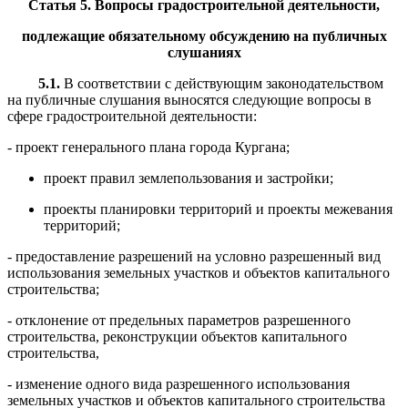
Статья 5.
Вопросы градостроительной деятельности,
подлежащие
обязательному обсуждению на публичных
слуш
а
ниях
5.1.
В соответствии с действующим законодательством
на публичные слушания
выносятся следующие вопросы в
сфере градостроительной де
я
тельности:
- проект генерального плана города Кургана;
проект правил землепользования и застройки;
проекты планировки территорий и проекты межевания
территорий;
-
предоставление разрешений на условно разрешенный вид
использов
а
ния
земельных участков и объектов капитального
строительства;
-
отклонение от предельных параметров разрешенного
строительства, реко
н
струкции объектов капитального
строительства,
-
изменение одного вида разрешенного использования
земельных учас
т
ков и
объектов капитального строительства