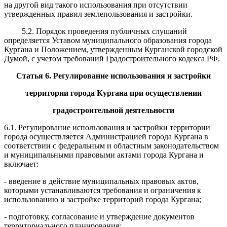
на другой вид такого использов
а
ния при отсутствии
утвержденных правил землепользования и з
а
стройки.
5.2.
Порядок проведения публичных слушаний
определяется Уст
а
вом
муниципального образования города
Кургана и Положением, утве
р
жденным Курганской
городской
Думой, с учетом требований Градостроительного к
о
декса Р
Ф.
Статья 6.
Регулирование использования и застройки
территории города
Кургана при осуществлении
градостроительной де
я
тельности
6.1. Регулирование использования и застройки территории
города ос
у
ществляется
Администрацией города Кургана в
соответствии с федерал
ь
ным и обл
а
стным
законодательством
и муниципальными правовыми актами города Ку
р
гана и
включает:
- введение в действие муниципальных правовых актов,
которыми
уст
а
навливаются требования и ограничения к
использованию и застройке терр
и
торий
города Кургана;
- подготовку, согласование и утверждение документов
территориальн
о
го
планирования;