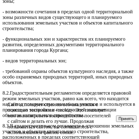
зоны;
- возможности сочетания в пределах одной территориальной
зоны разли
ч
ных
видов существующего и планируемого
использования земельных участков и объектов
капитального
строительства;
-
функциональных зон и характеристик их планируемого
развития,
о
п
ределенных документами территориального
планирования города Ку
р
гана;
- видов территориал
ь
ных зон;
- требований охраны объектов культурного наследия, а также
особо охр
а
няемых
природных территорий, иных природных
об
ъ
ектов.
8.2.
Градостроительным регламентом определяется правовой
р
е
жим земельных участков, равно как всего, что находится
над и под повер
х
ностью земельных участков и
используется в
Сайт использует сервисы веб-аналитики с
процессе их застройки и последу
ю
щей эксплуатации
помощью технологии «cookie». Это позволяет
объектов
капитального строительства.
нам анализировать взаимодействие посетителей
Принять
с сайтом и делать его лучше. Продолжая
8.3.В градостроительном регламенте в отношении земельных
пользоваться сайтом, вы соглашаетесь с
учас
т
ков и объектов
капитального строительства,
использованием файлов cookie.
расположенных в пределах соотве
т
ствующей