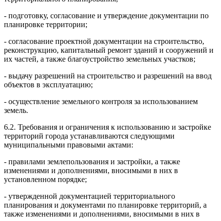
- подготовку, согласование и утверждение документации по
планиро
в
ке
территории;
- согласование проектной документации на строительство,
реконстру
к
цию,
капитальный ремонт зданий и сооружений и
их частей, а также благ
о
ус
т
ройство
земельных участков;
- выдачу разрешений на строительство и разрешений на ввод
объектов в
эк
с
плуатацию;
- осуществление земельного контроля за использованием
з
е
мель.
6.2. Требования и ограничения к использованию и застройке
террит
о
рий города
устанавливаются следующими
муниципальными правовыми акт
а
ми:
- правилами землепользования и застройки, а также
изменениями и
дополнениями, вносимыми в них в
установленном порядке;
-
утвержденной документацией территориального
планирования и док
у
ментами
по планировке территорий, а
также изменениями и дополнени
я
ми, вносимыми в них в