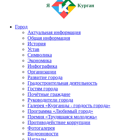
Я
Курган
Город
Актуальная информация
Общая информация
История
Устав
Символика
Экономика
Инфографика
Организации
Развитие города
Градостроительная деятельность
Гостям города
Почётные граждане
Руководители города
Галерея «Курганцы - гордость города»
Программа «Любимый город»
Премия «Трудящаяся молодежь»
Противодействие коррупции
Фотогалерея
Видеоновости
Награды