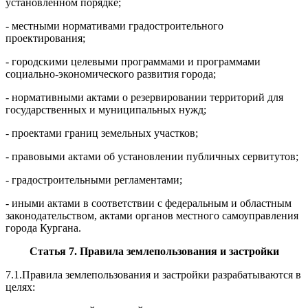
установленном поря
д
ке;
- местными нормативами градостроительного
проектиров
а
ния;
-
городскими целевыми программами и программами
социал
ь
но-
экономического развития гор
о
да;
- нормативными актами о резервировании территорий для
государс
т
венных и
муниципальных нужд;
- проектами границ земельных участков;
- правовыми актами об установлении публичных сервитутов;
- градостроительными регламентами;
- иными актами в соответствии с федеральным и областным
законод
а
тельс
т
вом, актами органов местного самоуправления
города Кургана
.
Статья 7.
Правила землепользования и застройки
7.1.
Правила землепользования и застройки разрабатываются в
целях: