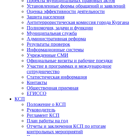
Проекты муниципальных правовых актов
Установленные формы обращений и заявлений
Оценка эффективности деятельности
Защита населения
Антитеррористическая комиссия города Кургана
Полномочия, задачи и функции
Муниципальная служба
Административная реформа
Результаты проверок
Информационные системы
Учрежденные СМИ
Официальные визиты и рабочие поездки
Участие в программах и международное
сотрудничество
Статистическая информация
Контакты
Общественная приемная
ЕГИССО
КСП
Положение о КСП
Руководитель
Регламент КСП
План работы на год
Отчеты и заключения КСП по итогам
контрольных мероприятий