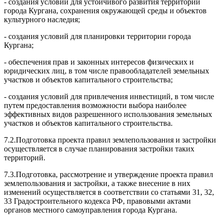
-
создания условий для устойчивого развития территории
города Кург
а
на,
сохранения окружающей среды и объектов
культурного наследия;
- создания условий для планировки территории города
Кургана;
- обеспечения прав и законных интересов физических и
юрид
и
ческих лиц, в том
числе правообладателей земельных
участков и объектов капитал
ь
ного строител
ь
ства;
- создания условий для привлечения инвестиций, в том числе
путем пр
е
доставления
возможности выбора наиболее
эффективных видов разрешенн
о
го использования
земельных
участков и объектов капитального строительс
т
ва.
7.2.Подготовка проекта правил землепользования и застройки
осущ
е
ствл
я
ется в
случае планирования застройки таких
территорий.
7.3.Подготовка, рассмотрение и утверждение проекта правил
земл
е
пользования и
застройки, а также внесение в них
изменений осуществляется в соответствии со статьями
31, 32,
33 Градостроительного кодекса РФ, прав
о
выми актами
органов местного самоуправления города Кург
а
на.