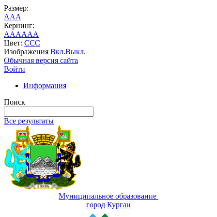
Размер:
A
A
A
Кернинг:
AA
AA
AA
Цвет:
C
C
C
Изображения
Вкл.
Выкл.
Обычная версия сайта
Войти
Информация
Поиск
Все результаты
Муниципальное образование
город Курган