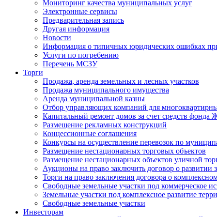
Мониторинг качества муниципальных услуг
Электронные сервисы
Предварительная запись
Другая информация
Новости
Информация о типичных юридических ошибках при
Услуги по погребению
Перечень МСЗУ
Торги
Продажа, аренда земельных и лесных участков
Продажа муниципального имущества
Аренда муниципальной казны
Отбор управляющих компаний для многоквартирн
Капитальный ремонт домов за счет средств фонда
Размещение рекламных конструкций
Концессионные соглашения
Конкурсы на осуществление перевозок по муници
Размещение нестационарных торговых объектов
Размещение нестационарных объектов уличной тор
Аукционы на право заключить договор о развитии 
Торги на право заключения договора о комплексно
Свободные земельные участки под коммерческое и
Земельные участки под комплексное развитие терр
Свободные земельные участки
Инвесторам