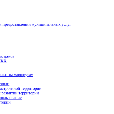
 предоставлении муниципальных услуг
ых домов
 ЖКХ
пальным маршрутам
говли
застроенной территории
м развитии территории
спользование
иторий