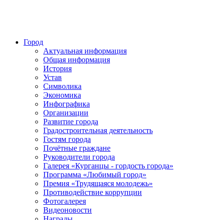
Город
Актуальная информация
Общая информация
История
Устав
Символика
Экономика
Инфографика
Организации
Развитие города
Градостроительная деятельность
Гостям города
Почётные граждане
Руководители города
Галерея «Курганцы - гордость города»
Программа «Любимый город»
Премия «Трудящаяся молодежь»
Противодействие коррупции
Фотогалерея
Видеоновости
Награды