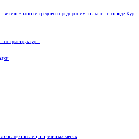
звитию малого и среднего предпринимательства в городе Курга
ов инфраструктуры
адки
ия обращений лиц и принятых мерах