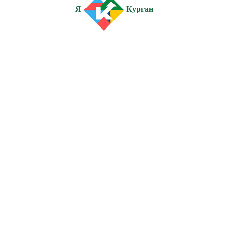
Я
Курган