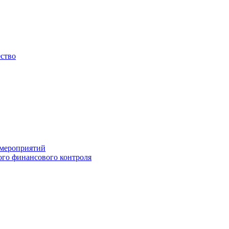
ество
 мероприятий
го финансового контроля