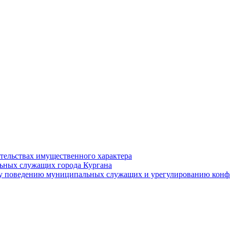
ательствах имущественного характера
ьных служащих города Кургана
у поведению муниципальных служащих и урегулированию конфл