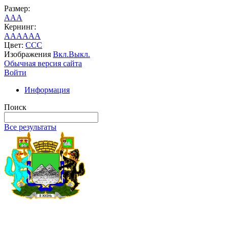
Размер:
A
A
A
Кернинг:
AA
AA
AA
Цвет:
C
C
C
Изображения
Вкл.
Выкл.
Обычная версия сайта
Войти
Информация
Поиск
Все результаты