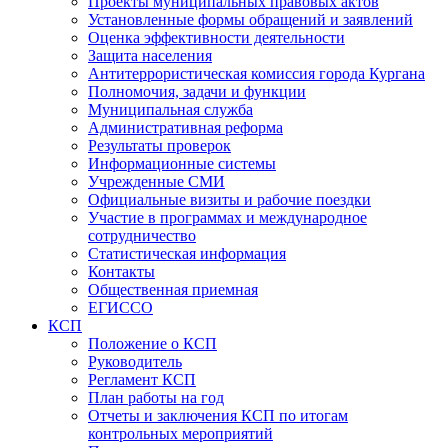
Проекты муниципальных правовых актов
Установленные формы обращений и заявлений
Оценка эффективности деятельности
Защита населения
Антитеррористическая комиссия города Кургана
Полномочия, задачи и функции
Муниципальная служба
Административная реформа
Результаты проверок
Информационные системы
Учрежденные СМИ
Официальные визиты и рабочие поездки
Участие в программах и международное
сотрудничество
Статистическая информация
Контакты
Общественная приемная
ЕГИССО
КСП
Положение о КСП
Руководитель
Регламент КСП
План работы на год
Отчеты и заключения КСП по итогам
контрольных мероприятий