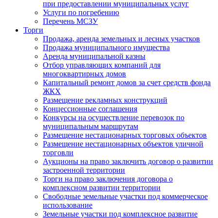
при предоставлении муниципальных услуг
Услуги по погребению
Перечень МСЗУ
Торги
Продажа, аренда земельных и лесных участков
Продажа муниципального имущества
Аренда муниципальной казны
Отбор управляющих компаний для
многоквартирных домов
Капитальный ремонт домов за счет средств фонда
ЖКХ
Размещение рекламных конструкций
Концессионные соглашения
Конкурсы на осуществление перевозок по
муниципальным маршрутам
Размещение нестационарных торговых объектов
Размещение нестационарных объектов уличной
торговли
Аукционы на право заключить договор о развитии
застроенной территории
Торги на право заключения договора о
комплексном развитии территории
Свободные земельные участки под коммерческое
использование
Земельные участки под комплексное развитие