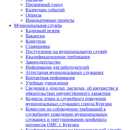
Прозрачный город
Календарь событий
Опросы
Инициативные проекты
Муниципальная служба
Кадровый резерв
Вакансии
Конкурсы
Стажировка
Поступление на муниципальную службу
Квалификационные требования
Законодательство
Информация для работодателей
Аттестация муниципальных служащих
Контактная информация
Учебные учреждения
Сведения о доходах, расходах, об имуществе и
обязательствах имущественного характера
Кодексы этики и служебного поведения
муниципальных служащих города Кургана
Комиссии по соблюдению требований к
служебному поведению муниципальных
служащих и урегулированию конфликта
интересов ОМС г. Кургана
Конфликт интересов на муниципальной службе