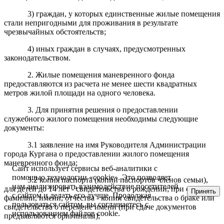
3) граждан, у которых единственные жилые помещения
стали непригодными для проживания в результате
чрезвычайных обстоятельств;
4) иных граждан в случаях, предусмотренных
законодательством.
2. Жилые помещения маневренного фонда
предоставляются из расчета не менее шести квадратных
метров жилой площади на одного человека.
3. Для принятия решения о предоставлении
служебного жилого помещения необходимы следующие
документы:
3.1 заявление на имя Руководителя Администрации
города Кургана о предоставлении жилого помещения
маневренного фонда;
Сайт использует сервисы веб-аналитики с
помощью технологии «cookie». Это позволяет
3.2 копия паспорта (копии паспортов членов семьи),
нам анализировать взаимодействие посетителей
для детей до 14 лет - свидетельства о рождении; при смене
Принять
с сайтом и делать его лучше. Продолжая
фамилии, имени, отчества - копии свидетельства о браке или
пользоваться сайтом, вы соглашаетесь с
свидетельства о перемене имени (при сдаче документов
использованием файлов cookie.
предъявляются оригиналы);