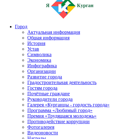
Я
Курган
Город
Актуальная информация
Общая информация
История
Устав
Символика
Экономика
Инфографика
Организации
Развитие города
Градостроительная деятельность
Гостям города
Почётные граждане
Руководители города
Галерея «Курганцы - гордость города»
Программа «Любимый город»
Премия «Трудящаяся молодежь»
Противодействие коррупции
Фотогалерея
Видеоновости
Награды