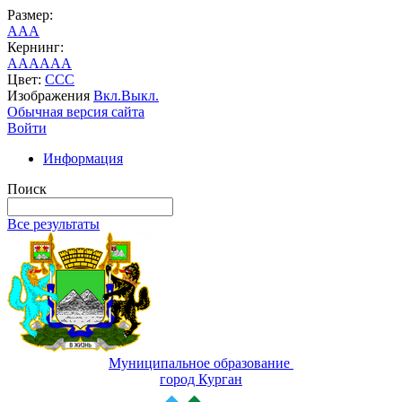
Размер:
A
A
A
Кернинг:
AA
AA
AA
Цвет:
C
C
C
Изображения
Вкл.
Выкл.
Обычная версия сайта
Войти
Информация
Поиск
Все результаты
Муниципальное образование
город Курган