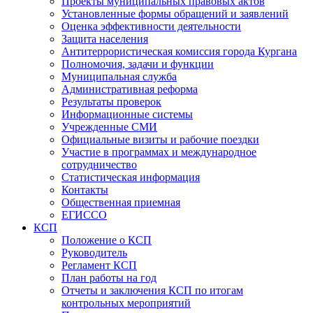
Проекты муниципальных правовых актов
Установленные формы обращений и заявлений
Оценка эффективности деятельности
Защита населения
Антитеррористическая комиссия города Кургана
Полномочия, задачи и функции
Муниципальная служба
Административная реформа
Результаты проверок
Информационные системы
Учрежденные СМИ
Официальные визиты и рабочие поездки
Участие в программах и международное
сотрудничество
Статистическая информация
Контакты
Общественная приемная
ЕГИССО
КСП
Положение о КСП
Руководитель
Регламент КСП
План работы на год
Отчеты и заключения КСП по итогам
контрольных мероприятий