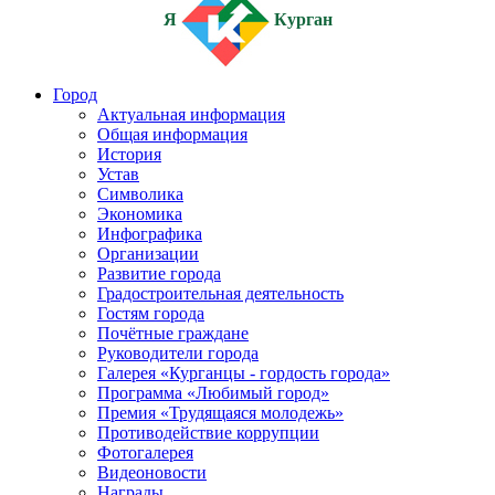
Я
Курган
Город
Актуальная информация
Общая информация
История
Устав
Символика
Экономика
Инфографика
Организации
Развитие города
Градостроительная деятельность
Гостям города
Почётные граждане
Руководители города
Галерея «Курганцы - гордость города»
Программа «Любимый город»
Премия «Трудящаяся молодежь»
Противодействие коррупции
Фотогалерея
Видеоновости
Награды