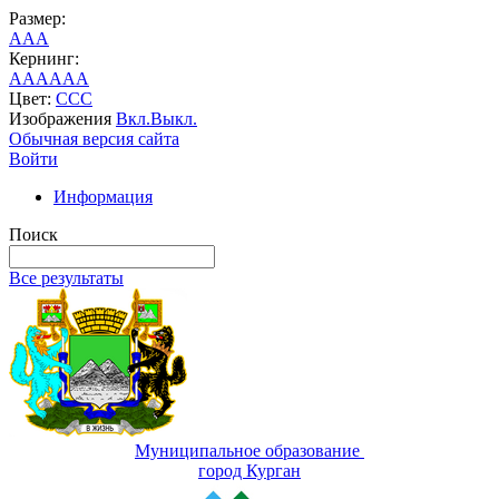
Размер:
A
A
A
Кернинг:
AA
AA
AA
Цвет:
C
C
C
Изображения
Вкл.
Выкл.
Обычная версия сайта
Войти
Информация
Поиск
Все результаты
Муниципальное образование
город Курган