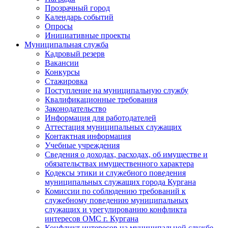
Прозрачный город
Календарь событий
Опросы
Инициативные проекты
Муниципальная служба
Кадровый резерв
Вакансии
Конкурсы
Стажировка
Поступление на муниципальную службу
Квалификационные требования
Законодательство
Информация для работодателей
Аттестация муниципальных служащих
Контактная информация
Учебные учреждения
Сведения о доходах, расходах, об имуществе и
обязательствах имущественного характера
Кодексы этики и служебного поведения
муниципальных служащих города Кургана
Комиссии по соблюдению требований к
служебному поведению муниципальных
служащих и урегулированию конфликта
интересов ОМС г. Кургана
Конфликт интересов на муниципальной службе