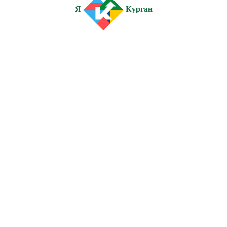
Я
Курган