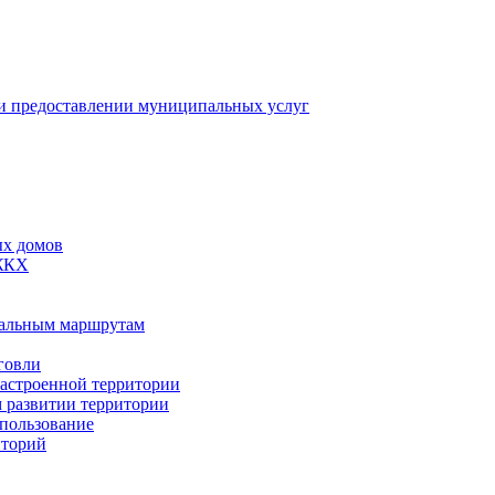
 предоставлении муниципальных услуг
ых домов
 ЖКХ
пальным маршрутам
говли
застроенной территории
м развитии территории
спользование
иторий