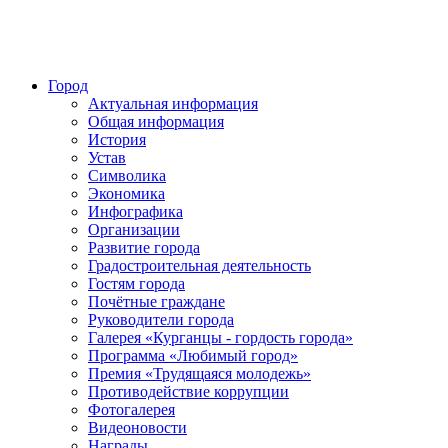
Город
Актуальная информация
Общая информация
История
Устав
Символика
Экономика
Инфографика
Организации
Развитие города
Градостроительная деятельность
Гостям города
Почётные граждане
Руководители города
Галерея «Курганцы - гордость города»
Программа «Любимый город»
Премия «Трудящаяся молодежь»
Противодействие коррупции
Фотогалерея
Видеоновости
Награды