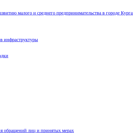
звитию малого и среднего предпринимательства в городе Курга
ов инфраструктуры
адки
ия обращений лиц и принятых мерах