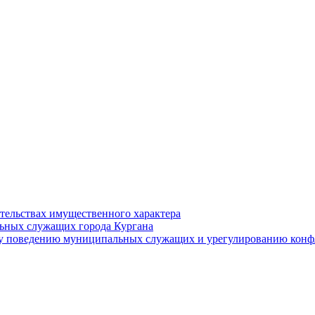
ательствах имущественного характера
ьных служащих города Кургана
у поведению муниципальных служащих и урегулированию конфл