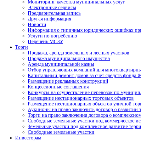
Мониторинг качества муниципальных услуг
Электронные сервисы
Предварительная запись
Другая информация
Новости
Информация о типичных юридических ошибках при
Услуги по погребению
Перечень МСЗУ
Торги
Продажа, аренда земельных и лесных участков
Продажа муниципального имущества
Аренда муниципальной казны
Отбор управляющих компаний для многоквартирн
Капитальный ремонт домов за счет средств фонда
Размещение рекламных конструкций
Концессионные соглашения
Конкурсы на осуществление перевозок по муници
Размещение нестационарных торговых объектов
Размещение нестационарных объектов уличной тор
Аукционы на право заключить договор о развитии 
Торги на право заключения договора о комплексно
Свободные земельные участки под коммерческое и
Земельные участки под комплексное развитие терр
Свободные земельные участки
Инвесторам