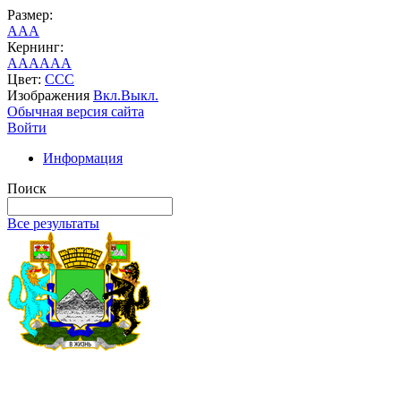
Размер:
A
A
A
Кернинг:
AA
AA
AA
Цвет:
C
C
C
Изображения
Вкл.
Выкл.
Обычная версия сайта
Войти
Информация
Поиск
Все результаты