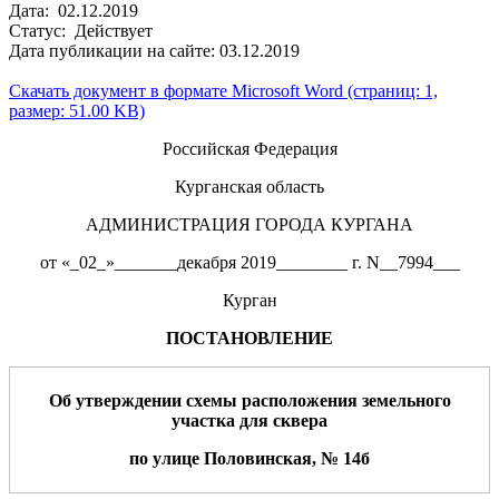
Дата: 02.12.2019
Статус: Действует
Дата публикации на сайте: 03.12.2019
Скачать документ в формате Microsoft Word (страниц: 1,
размер: 51.00 KB)
Российская Федерация
Курганская область
АДМИНИСТРАЦИЯ ГОРОДА КУРГАНА
от «_02_»_______декабря 2019________ г. N__7994___
Курган
ПОСТАНОВЛЕНИЕ
О
б
утверждении схем
ы
расположения земельн
ого
участк
а
для сквера
по
улице
Половинская
, №
14б