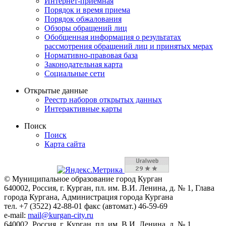
Интернет-приемная
Порядок и время приема
Порядок обжалования
Обзоры обращений лиц
Обобщенная информация о результатах
рассмотрения обращений лиц и принятых мерах
Нормативно-правовая база
Законодательная карта
Социальные сети
Открытые данные
Реестр наборов открытых данных
Интерактивные карты
Поиск
Поиск
Карта сайта
© Муниципальное образование город Курган
640002, Россия, г. Курган, пл. им. В.И. Ленина, д. № 1, Глава
города Кургана, Администрация города Кургана
тел. +7 (3522) 42-88-01 факс (автомат.) 46-59-69
e-mail:
mail@kurgan-city.ru
640002, Россия, г. Курган, пл. им. В.И. Ленина, д. № 1,