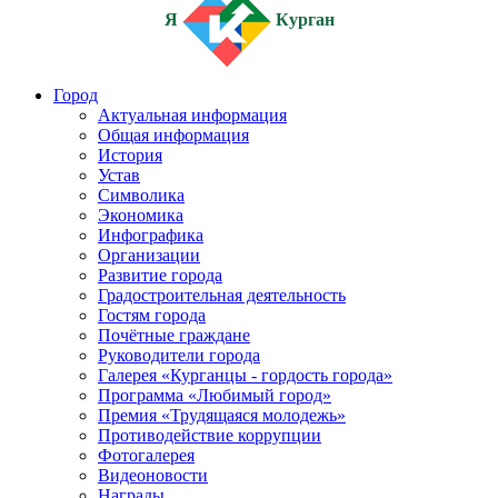
Я
Курган
Город
Актуальная информация
Общая информация
История
Устав
Символика
Экономика
Инфографика
Организации
Развитие города
Градостроительная деятельность
Гостям города
Почётные граждане
Руководители города
Галерея «Курганцы - гордость города»
Программа «Любимый город»
Премия «Трудящаяся молодежь»
Противодействие коррупции
Фотогалерея
Видеоновости
Награды