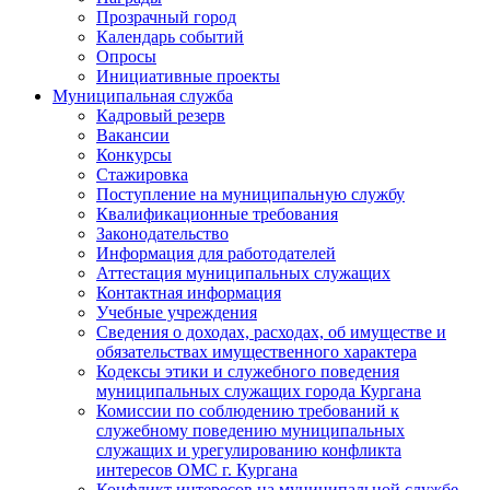
Прозрачный город
Календарь событий
Опросы
Инициативные проекты
Муниципальная служба
Кадровый резерв
Вакансии
Конкурсы
Стажировка
Поступление на муниципальную службу
Квалификационные требования
Законодательство
Информация для работодателей
Аттестация муниципальных служащих
Контактная информация
Учебные учреждения
Сведения о доходах, расходах, об имуществе и
обязательствах имущественного характера
Кодексы этики и служебного поведения
муниципальных служащих города Кургана
Комиссии по соблюдению требований к
служебному поведению муниципальных
служащих и урегулированию конфликта
интересов ОМС г. Кургана
Конфликт интересов на муниципальной службе