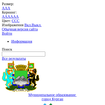
Размер:
A
A
A
Кернинг:
AA
AA
AA
Цвет:
C
C
C
Изображения
Вкл.
Выкл.
Обычная версия сайта
Войти
Информация
Поиск
Все результаты
Муниципальное образование
город Курган