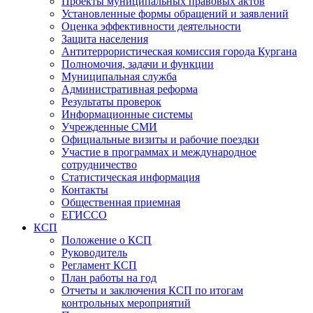
Проекты муниципальных правовых актов
Установленные формы обращений и заявлений
Оценка эффективности деятельности
Защита населения
Антитеррористическая комиссия города Кургана
Полномочия, задачи и функции
Муниципальная служба
Административная реформа
Результаты проверок
Информационные системы
Учрежденные СМИ
Официальные визиты и рабочие поездки
Участие в программах и международное
сотрудничество
Статистическая информация
Контакты
Общественная приемная
ЕГИССО
КСП
Положение о КСП
Руководитель
Регламент КСП
План работы на год
Отчеты и заключения КСП по итогам
контрольных мероприятий