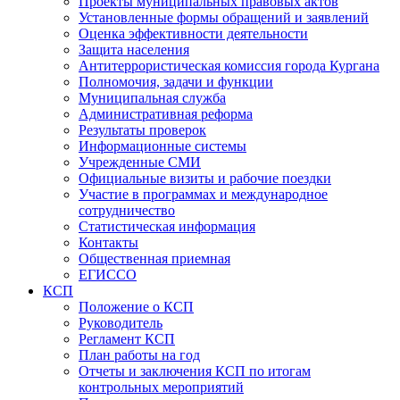
Проекты муниципальных правовых актов
Установленные формы обращений и заявлений
Оценка эффективности деятельности
Защита населения
Антитеррористическая комиссия города Кургана
Полномочия, задачи и функции
Муниципальная служба
Административная реформа
Результаты проверок
Информационные системы
Учрежденные СМИ
Официальные визиты и рабочие поездки
Участие в программах и международное
сотрудничество
Статистическая информация
Контакты
Общественная приемная
ЕГИССО
КСП
Положение о КСП
Руководитель
Регламент КСП
План работы на год
Отчеты и заключения КСП по итогам
контрольных мероприятий