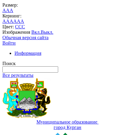
Размер:
A
A
A
Кернинг:
AA
AA
AA
Цвет:
C
C
C
Изображения
Вкл.
Выкл.
Обычная версия сайта
Войти
Информация
Поиск
Все результаты
Муниципальное образование
город Курган