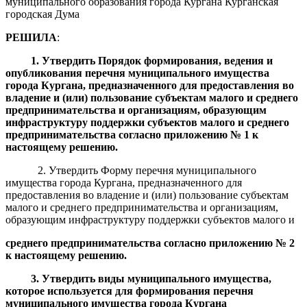
муниципального образования города Кургана Курганская
городская Дума
РЕШИЛА
:
1.
Утвердить
П
орядок формирования, ведения
и
опубликования
п
еречня муниципального имущества
города Кургана
,
предназначенного для предоставления во
владение и (или) пользование субъектам малого и среднего
предпринимательства и организациям, образующим
инфраструктуру поддержки субъектов малого и среднего
предпринимательства
согласно
приложени
ю
№ 1
к
настоящему решению
.
2. Утвердить Форму перечня муниципального
имущества города Кургана, предназначенного для
предоставления во владение и (или) пользование субъектам
малого и среднего предпринимательства и организациям,
образующим инфраструктуру поддержки субъектов малого и
среднего предпринимательства
согласно
приложени
ю
№
2
к настоящему решению
.
3. Утвердить виды муниципального имущества,
которое используется для формирования перечня
муниципального имущества города Кургана