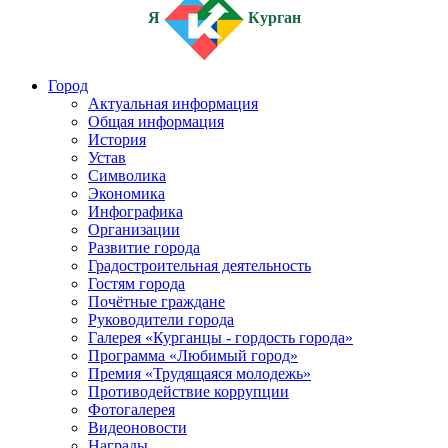
Я
Курган
Город
Актуальная информация
Общая информация
История
Устав
Символика
Экономика
Инфографика
Организации
Развитие города
Градостроительная деятельность
Гостям города
Почётные граждане
Руководители города
Галерея «Курганцы - гордость города»
Программа «Любимый город»
Премия «Трудящаяся молодежь»
Противодействие коррупции
Фотогалерея
Видеоновости
Награды