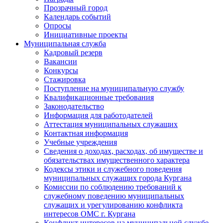
Прозрачный город
Календарь событий
Опросы
Инициативные проекты
Муниципальная служба
Кадровый резерв
Вакансии
Конкурсы
Стажировка
Поступление на муниципальную службу
Квалификационные требования
Законодательство
Информация для работодателей
Аттестация муниципальных служащих
Контактная информация
Учебные учреждения
Сведения о доходах, расходах, об имуществе и
обязательствах имущественного характера
Кодексы этики и служебного поведения
муниципальных служащих города Кургана
Комиссии по соблюдению требований к
служебному поведению муниципальных
служащих и урегулированию конфликта
интересов ОМС г. Кургана
Конфликт интересов на муниципальной службе