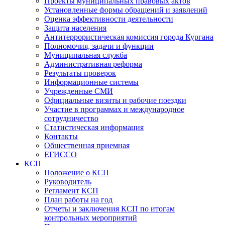
Проекты муниципальных правовых актов
Установленные формы обращений и заявлений
Оценка эффективности деятельности
Защита населения
Антитеррористическая комиссия города Кургана
Полномочия, задачи и функции
Муниципальная служба
Административная реформа
Результаты проверок
Информационные системы
Учрежденные СМИ
Официальные визиты и рабочие поездки
Участие в программах и международное
сотрудничество
Статистическая информация
Контакты
Общественная приемная
ЕГИССО
КСП
Положение о КСП
Руководитель
Регламент КСП
План работы на год
Отчеты и заключения КСП по итогам
контрольных мероприятий