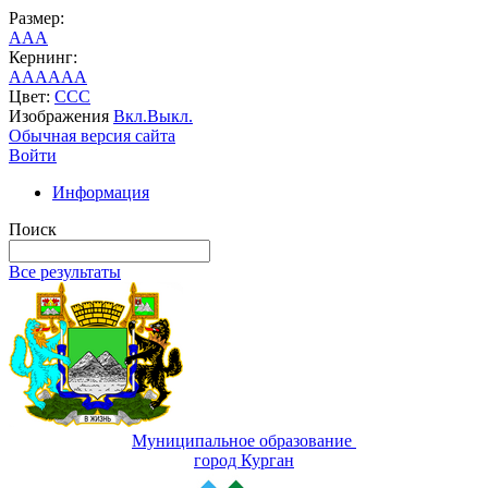
Размер:
A
A
A
Кернинг:
AA
AA
AA
Цвет:
C
C
C
Изображения
Вкл.
Выкл.
Обычная версия сайта
Войти
Информация
Поиск
Все результаты
Муниципальное образование
город Курган