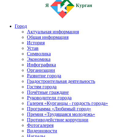
Я
Курган
Город
Актуальная информация
Общая информация
История
Устав
Символика
Экономика
Инфографика
Организации
Развитие города
Градостроительная деятельность
Гостям города
Почётные граждане
Руководители города
Галерея «Курганцы - гордость города»
Программа «Любимый город»
Премия «Трудящаяся молодежь»
Противодействие коррупции
Фотогалерея
Видеоновости
Награды