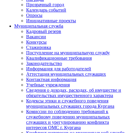
Прозрачный город
Календарь событий
Опросы
Инициативные проекты
Муниципальная служба
Кадровый резерв
Вакансии
Конкурсы
Стажировка
Поступление на муниципальную службу
Квалификационные требования
Законодательство
Информация для работодателей
Аттестация муниципальных служащих
Контактная информация
Учебные учреждения
Сведения о доходах, расходах, об имуществе и
обязательствах имущественного характера
Кодексы этики и служебного поведения
муниципальных служащих города Кургана
Комиссии по соблюдению требований к
служебному поведению муниципальных
служащих и урегулированию конфликта
интересов ОМС г. Кургана
Конфликт интересов на муниципальной службе