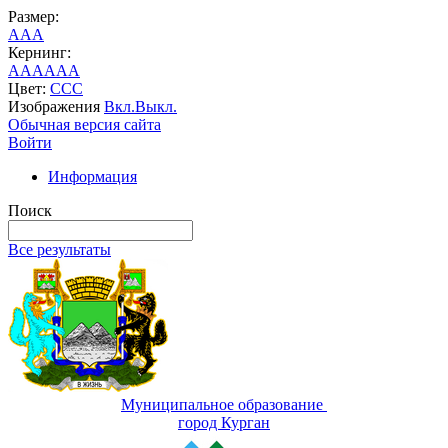
Размер:
A
A
A
Кернинг:
AA
AA
AA
Цвет:
C
C
C
Изображения
Вкл.
Выкл.
Обычная версия сайта
Войти
Информация
Поиск
Все результаты
Муниципальное образование
город Курган