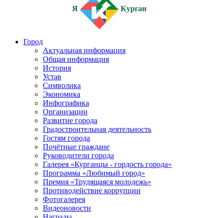
Я
Курган
Город
Актуальная информация
Общая информация
История
Устав
Символика
Экономика
Инфографика
Организации
Развитие города
Градостроительная деятельность
Гостям города
Почётные граждане
Руководители города
Галерея «Курганцы - гордость города»
Программа «Любимый город»
Премия «Трудящаяся молодежь»
Противодействие коррупции
Фотогалерея
Видеоновости
Награды