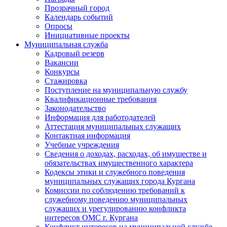
Прозрачный город
Календарь событий
Опросы
Инициативные проекты
Муниципальная служба
Кадровый резерв
Вакансии
Конкурсы
Стажировка
Поступление на муниципальную службу
Квалификационные требования
Законодательство
Информация для работодателей
Аттестация муниципальных служащих
Контактная информация
Учебные учреждения
Сведения о доходах, расходах, об имуществе и
обязательствах имущественного характера
Кодексы этики и служебного поведения
муниципальных служащих города Кургана
Комиссии по соблюдению требований к
служебному поведению муниципальных
служащих и урегулированию конфликта
интересов ОМС г. Кургана
Конфликт интересов на муниципальной службе