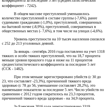
коэффициента за последние 5 лет (
среднестатистический
коэффициент
- 7242).
В общем массиве преступлений уменьшилось
количество преступлений в составе группы (-7,6%), ранее
судимыми гражданами (-1,0%), преступлений
,
совершенных
на бытовой почве (-8,9%), преступлений
,
совершенных в
общественных местах
(- 7,6%),
в том числе на улицах
(-4,6%).
Уровень преступности на 10 тысяч населения снизился
с 252 до 213 уголовных деяни
й
.
За январь - сентябрь 2016 года
поставлено на у
чет 1
318
тяжких и особо тяжких преступлени
й
, что на 18,7 процента
меньше уровня прошлого года и ниже на 11 процентов
среднестатистического коэффициента за последние 5 лет
(С
СК - 1482
).
При этом меньше зарегистрировано
убийств
(с 30 до
23, что составляет -23,3%), причинений
тяжкого вреда
здоровью (с 78 до 56, уменьшение составляет 28,2%),
это
наименьшие показатели за последние
5
лет. Число убийств по
сравнению с 2012 годом сократилось на 23,3 процентов,
причинений
тяжкого вреда
здоровью -
на 34,9 процента.
За 9 месяцев 2016 года зарегистрировано
3319