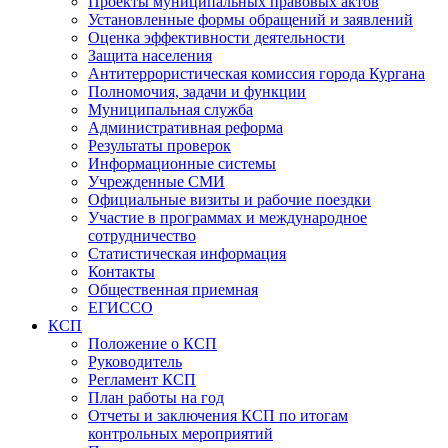
Проекты муниципальных правовых актов
Установленные формы обращений и заявлений
Оценка эффективности деятельности
Защита населения
Антитеррористическая комиссия города Кургана
Полномочия, задачи и функции
Муниципальная служба
Административная реформа
Результаты проверок
Информационные системы
Учрежденные СМИ
Официальные визиты и рабочие поездки
Участие в программах и международное
сотрудничество
Статистическая информация
Контакты
Общественная приемная
ЕГИССО
КСП
Положение о КСП
Руководитель
Регламент КСП
План работы на год
Отчеты и заключения КСП по итогам
контрольных мероприятий