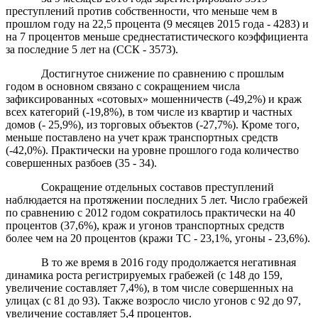
преступлений против собственности
, ч
то меньше чем в
прошлом году на 22,5 процента (
9 месяцев 2015 года
- 4283) и
на
7
процентов меньше среднестатистического коэффициента
за последние 5 лет на (ССК - 3573).
Достигнутое снижение по сравнению с прошлым
годом в основном связано с сокращением числа
зафиксированных «сотовых» мошенничеств (-49,2%) и краж
всех категорий (-19,8%), в том числе из квартир и частных
домов (- 25,9%), из торговых объектов (
-
27,7%). Кроме того,
меньше поставлено на учет краж транспортных средств
(-42,0%). Практически на уровне прошлого года количество
совершенных разбоев (35 - 34).
Сокращение отдельных составов преступлений
наблюдается на протяжени
и
последних
5
лет. Число грабежей
по сравнению с 2012 годом сократилось практически на 40
процентов (37,6%), краж и угонов транспортных средств
более чем на 20 процентов (кражи ТС - 23,1%, угоны - 23,6%).
В то же время в 2016 году продолжается негативная
динамика роста регистрируемых грабежей (с 148 до 15
9,
увеличение составляет
7,4%), в том числе совершенных на
улицах (с 81 до 93).
Также возросло число угонов с 92 до 97,
увеличение составляет 5,4 процентов.