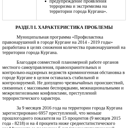
предупреждение проявления
терроризма и экстремизма на
территории города Кургана».
РАЗДЕЛ
I
.
Х
АРАКТЕРИСТИКА ПРОБЛЕМЫ
Муниципальная программа «Профилактика
правонарушений в городе Кургане на 2014 - 2019 годы»
разработана в целях снижения количества правонарушений на
территории города Кургана.
Благодаря совместной планомерной работе органов
местного самоуправления, правоохранительных и
контрольно-надзорных ведомств криминогенная обстановка в
городе Кургане в целом оставалась стабильной и
контролируемой.
Не допущено чрезвычайных происшествий,
связанных с массовы
ми беспорядками, межнациональными и
межрелигиозными
конфлик
тами
, преступлений
террористического характера.
За 9 месяцев 2016 года
на территории города Кургана
зарегистрировано 6957 преступлений, что меньше
прошлогоднего показателя на 15 процентов (9 мес
яцев
2015
г
ода
- 8218) и на 4 процента ниже среднестатистического