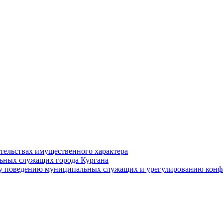
ательствах имущественного характера
ьных служащих города Кургана
у поведению муниципальных служащих и урегулированию конфл