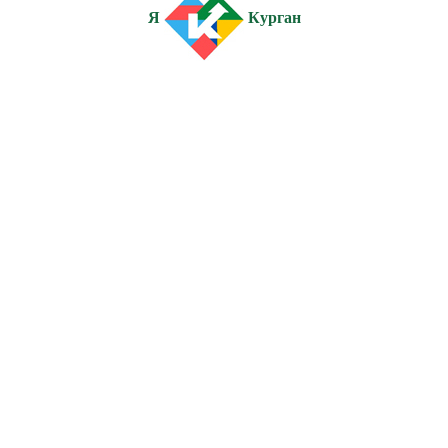
Я
Курган