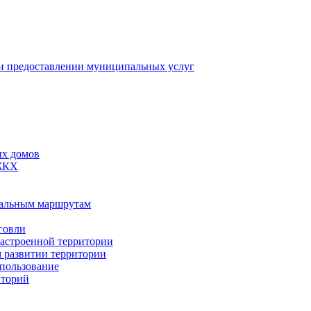
 предоставлении муниципальных услуг
ых домов
 ЖКХ
пальным маршрутам
говли
застроенной территории
м развитии территории
спользование
иторий