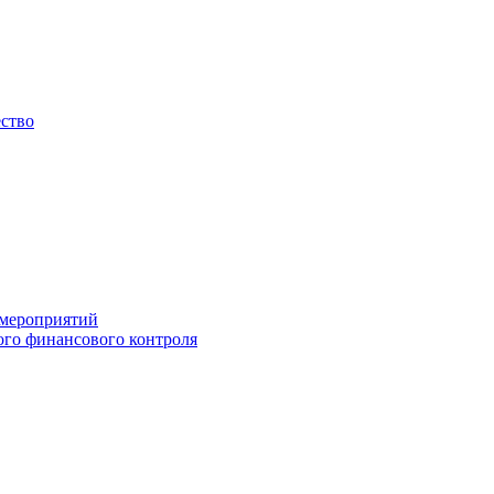
ество
 мероприятий
го финансового контроля