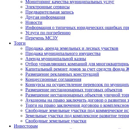
Мониторинг качества муниципальных услуг
Электронные сервисы
Предварительная запись
Другая информация
Новости
Информация о типичных юридических ошибках при
Услуги по погребению
Перечень МСЗУ
Торги
Продажа, аренда земельных и лесных участков
Продажа муниципального имущества
Аренда муниципальной казны
Отбор управляющих компаний для многоквартирн
Капитальный ремонт домов за счет средств фонда
Размещение рекламных конструкций
Концессионные соглашения
Конкурсы на осуществление перевозок по муници
Размещение нестационарных торговых объектов
Размещение нестационарных объектов уличной тор
Аукционы на право заключить договор о развитии 
Торги на право заключения договора о комплексно
Свободные земельные участки под коммерческое и
Земельные участки под комплексное развитие терр
Свободные земельные участки
Инвесторам