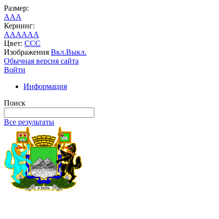
Размер:
A
A
A
Кернинг:
AA
AA
AA
Цвет:
C
C
C
Изображения
Вкл.
Выкл.
Обычная версия сайта
Войти
Информация
Поиск
Все результаты