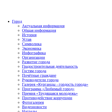
Город
Актуальная информация
Общая информация
История
Устав
Символика
Экономика
Инфографика
Организации
Развитие города
Градостроительная деятельность
Гостям города
Почётные граждане
Руководители города
Галерея «Курганцы - гордость города»
Программа «Любимый город»
Премия «Трудящаяся молодежь»
Противодействие коррупции
Фотогалерея
Видеоновости
Награды