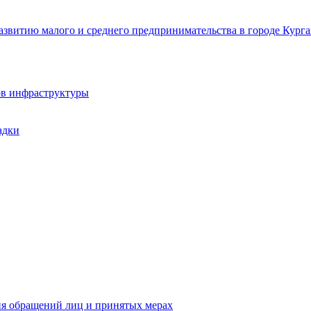
звитию малого и среднего предпринимательства в городе Курга
ов инфраструктуры
адки
ия обращений лиц и принятых мерах