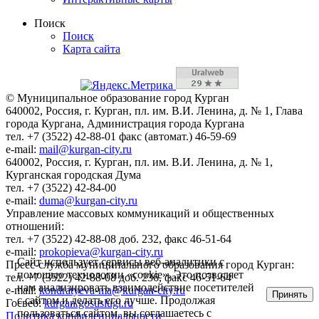
Поиск
Поиск
Карта сайта
© Муниципальное образование город Курган
640002, Россия, г. Курган, пл. им. В.И. Ленина, д. № 1, Глава
города Кургана, Администрация города Кургана
тел. +7 (3522) 42-88-01 факс (автомат.) 46-59-69
e-mail:
mail@kurgan-city.ru
640002, Россия, г. Курган, пл. им. В.И. Ленина, д. № 1,
Курганская городская Дума
тел. +7 (3522) 42-84-00
e-mail:
duma@kurgan-city.ru
Управление массовых коммуникаций и общественных
отношений:
тел. +7 (3522) 42-88-08 доб. 232, факс 46-51-64
e-mail:
prokopieva@kurgan-city.ru
Сайт использует сервисы веб-аналитики с
Пресс-служба муниципального образования город Курган:
помощью технологии «cookie». Это позволяет
тел. +7 (3522) 42-88-08 доб. 236, факс 46-51-64
нам анализировать взаимодействие посетителей
e-mail:
kondratyeva-ma@kurgan-city.ru
Принять
с сайтом и делать его лучше. Продолжая
Госвеб:
kurgan.gosuslugi.ru
пользоваться сайтом, вы соглашаетесь с
Политика конфиденциальности