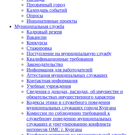
Прозрачный город
Календарь событий
Опросы
Инициативные проекты
Муниципальная служба
Кадровый резерв
Вакансии
Конкурсы
Стажировка
Поступление на муниципальную службу
Квалификационные требования
Законодательство
Информация для работодателей
Аттестация муниципальных служащих
Контактная информация
Учебные учреждения
Сведения о доходах, расходах, об имуществе и
обязательствах имущественного характера
Кодексы этики и служебного поведения
муниципальных служащих города Кургана
Комиссии по соблюдению требований к
служебному поведению муниципальных
служащих и урегулированию конфликта
интересов ОМС г. Кургана
Конфликт интересов на муниципальной службе