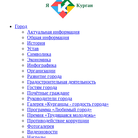
Я
Курган
Город
Актуальная информация
Общая информация
История
Устав
Символика
Экономика
Инфографика
Организации
Развитие города
Градостроительная деятельность
Гостям города
Почётные граждане
Руководители города
Галерея «Курганцы - гордость города»
Программа «Любимый город»
Премия «Трудящаяся молодежь»
Противодействие коррупции
Фотогалерея
Видеоновости
Награды