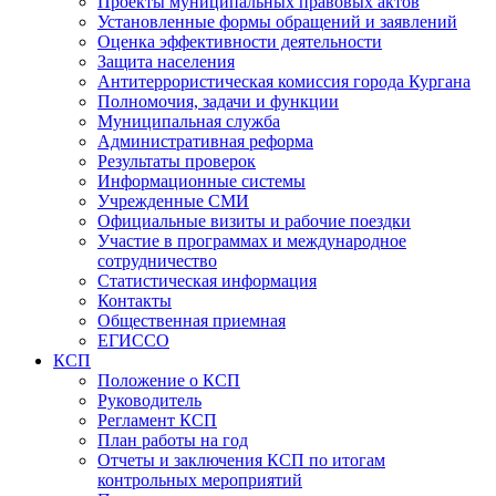
Проекты муниципальных правовых актов
Установленные формы обращений и заявлений
Оценка эффективности деятельности
Защита населения
Антитеррористическая комиссия города Кургана
Полномочия, задачи и функции
Муниципальная служба
Административная реформа
Результаты проверок
Информационные системы
Учрежденные СМИ
Официальные визиты и рабочие поездки
Участие в программах и международное
сотрудничество
Статистическая информация
Контакты
Общественная приемная
ЕГИССО
КСП
Положение о КСП
Руководитель
Регламент КСП
План работы на год
Отчеты и заключения КСП по итогам
контрольных мероприятий