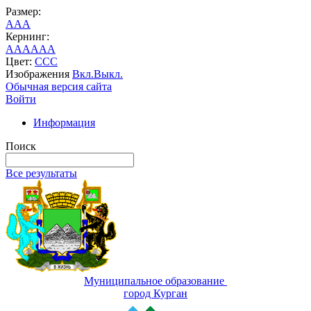
Размер:
A
A
A
Кернинг:
AA
AA
AA
Цвет:
C
C
C
Изображения
Вкл.
Выкл.
Обычная версия сайта
Войти
Информация
Поиск
Все результаты
Муниципальное образование
город Курган