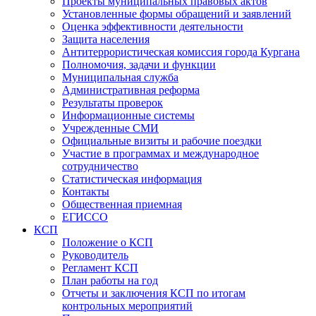
Проекты муниципальных правовых актов
Установленные формы обращений и заявлений
Оценка эффективности деятельности
Защита населения
Антитеррористическая комиссия города Кургана
Полномочия, задачи и функции
Муниципальная служба
Административная реформа
Результаты проверок
Информационные системы
Учрежденные СМИ
Официальные визиты и рабочие поездки
Участие в программах и международное
сотрудничество
Статистическая информация
Контакты
Общественная приемная
ЕГИССО
КСП
Положение о КСП
Руководитель
Регламент КСП
План работы на год
Отчеты и заключения КСП по итогам
контрольных мероприятий