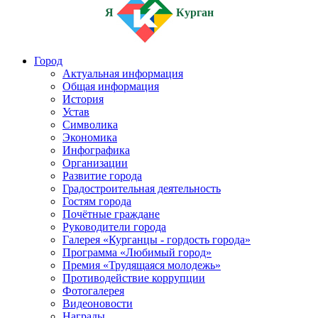
Я
Курган
Город
Актуальная информация
Общая информация
История
Устав
Символика
Экономика
Инфографика
Организации
Развитие города
Градостроительная деятельность
Гостям города
Почётные граждане
Руководители города
Галерея «Курганцы - гордость города»
Программа «Любимый город»
Премия «Трудящаяся молодежь»
Противодействие коррупции
Фотогалерея
Видеоновости
Награды