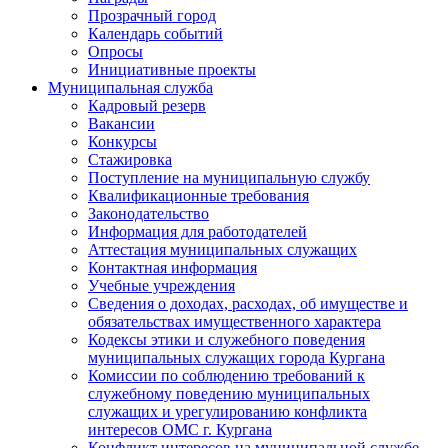
Прозрачный город
Календарь событий
Опросы
Инициативные проекты
Муниципальная служба
Кадровый резерв
Вакансии
Конкурсы
Стажировка
Поступление на муниципальную службу
Квалификационные требования
Законодательство
Информация для работодателей
Аттестация муниципальных служащих
Контактная информация
Учебные учреждения
Сведения о доходах, расходах, об имуществе и
обязательствах имущественного характера
Кодексы этики и служебного поведения
муниципальных служащих города Кургана
Комиссии по соблюдению требований к
служебному поведению муниципальных
служащих и урегулированию конфликта
интересов ОМС г. Кургана
Конфликт интересов на муниципальной службе