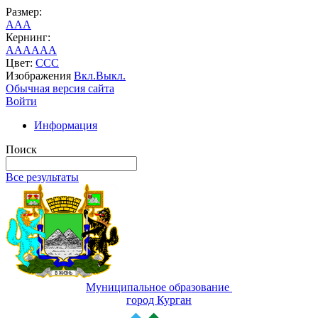
Размер:
A
A
A
Кернинг:
AA
AA
AA
Цвет:
C
C
C
Изображения
Вкл.
Выкл.
Обычная версия сайта
Войти
Информация
Поиск
Все результаты
Муниципальное образование
город Курган