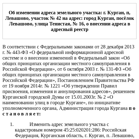
О
б изменении а
дреса
земельно
го
участк
а
:
г. Курган, п,
Левашово, участок № 42
на адрес:
город Курган,
посёлок
Левашово
,
улица
Тенистая, № 16
,
о внесении адреса в
адресный реестр
В соответствии с Федеральными законами от 28 декабря 2013
г.
№ 443-ФЗ «О федеральной информационной адресной
системе и о внесении изменений в Федеральный закон «Об
общих принципах организации местного самоуправления в
Российской Федерации», от 6 октября 2003 г.
№
131-ФЗ «Об
общих
принципах организации местного
самоуправления в
Российской Федерации»
, Постановлением Правительства РФ
от 19 ноября 2014г. № 1221 «Об утверждении Правил
присвоения, изменения и аннулирования адресов», решением
Курганской городской Думы от 15.01.2003г. № 2 «О
наименовании улиц в городе Кургане», по инициативе
уполномоченного органа,
Администрация
города Курга
на
п о
с т а н о в л я е т:
Изменить адрес земельного участка с
кадастровым номером 45:25:020201:286: Российская
Федерация, Курганская область, г. Курган, п. Левашово,