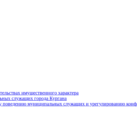
ательствах имущественного характера
ьных служащих города Кургана
у поведению муниципальных служащих и урегулированию конфл