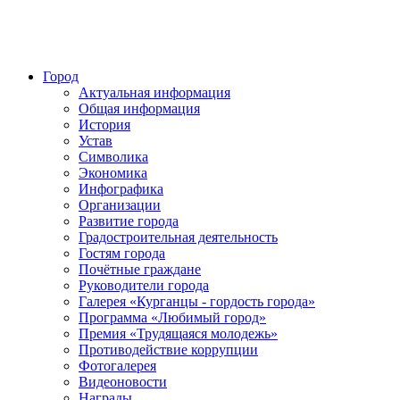
Город
Актуальная информация
Общая информация
История
Устав
Символика
Экономика
Инфографика
Организации
Развитие города
Градостроительная деятельность
Гостям города
Почётные граждане
Руководители города
Галерея «Курганцы - гордость города»
Программа «Любимый город»
Премия «Трудящаяся молодежь»
Противодействие коррупции
Фотогалерея
Видеоновости
Награды