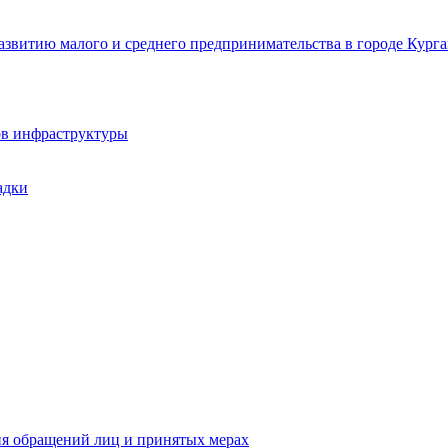
звитию малого и среднего предпринимательства в городе Курга
ов инфраструктуры
адки
ия обращений лиц и принятых мерах