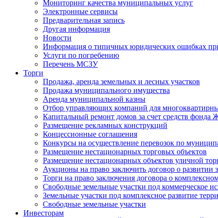
Мониторинг качества муниципальных услуг
Электронные сервисы
Предварительная запись
Другая информация
Новости
Информация о типичных юридических ошибках при
Услуги по погребению
Перечень МСЗУ
Торги
Продажа, аренда земельных и лесных участков
Продажа муниципального имущества
Аренда муниципальной казны
Отбор управляющих компаний для многоквартирн
Капитальный ремонт домов за счет средств фонда
Размещение рекламных конструкций
Концессионные соглашения
Конкурсы на осуществление перевозок по муници
Размещение нестационарных торговых объектов
Размещение нестационарных объектов уличной тор
Аукционы на право заключить договор о развитии 
Торги на право заключения договора о комплексно
Свободные земельные участки под коммерческое и
Земельные участки под комплексное развитие терр
Свободные земельные участки
Инвесторам