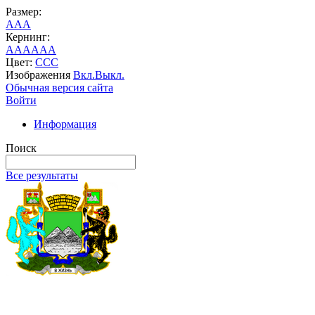
Размер:
A
A
A
Кернинг:
AA
AA
AA
Цвет:
C
C
C
Изображения
Вкл.
Выкл.
Обычная версия сайта
Войти
Информация
Поиск
Все результаты