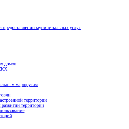
 предоставлении муниципальных услуг
ых домов
 ЖКХ
пальным маршрутам
говли
застроенной территории
м развитии территории
спользование
иторий