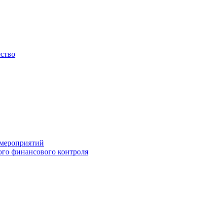
ество
 мероприятий
го финансового контроля