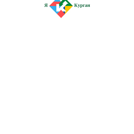
Я
Курган