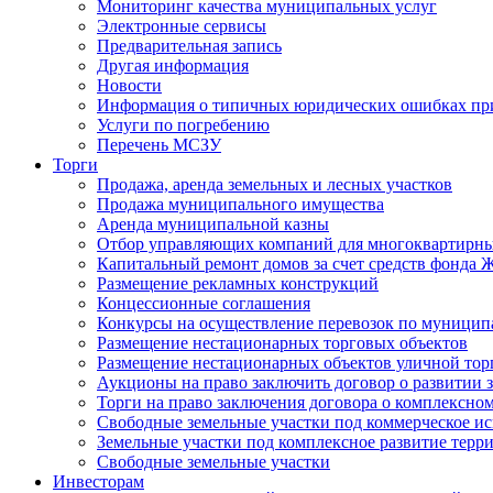
Мониторинг качества муниципальных услуг
Электронные сервисы
Предварительная запись
Другая информация
Новости
Информация о типичных юридических ошибках при
Услуги по погребению
Перечень МСЗУ
Торги
Продажа, аренда земельных и лесных участков
Продажа муниципального имущества
Аренда муниципальной казны
Отбор управляющих компаний для многоквартирн
Капитальный ремонт домов за счет средств фонда
Размещение рекламных конструкций
Концессионные соглашения
Конкурсы на осуществление перевозок по муници
Размещение нестационарных торговых объектов
Размещение нестационарных объектов уличной тор
Аукционы на право заключить договор о развитии 
Торги на право заключения договора о комплексно
Свободные земельные участки под коммерческое и
Земельные участки под комплексное развитие терр
Свободные земельные участки
Инвесторам