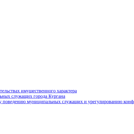
ательствах имущественного характера
ьных служащих города Кургана
у поведению муниципальных служащих и урегулированию конфл