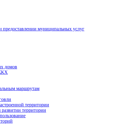
 предоставлении муниципальных услуг
ых домов
 ЖКХ
пальным маршрутам
говли
застроенной территории
м развитии территории
спользование
иторий