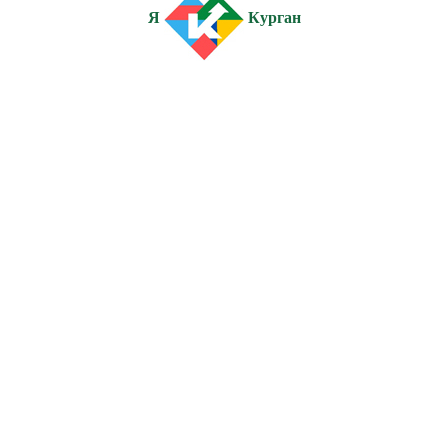
Я
Курган