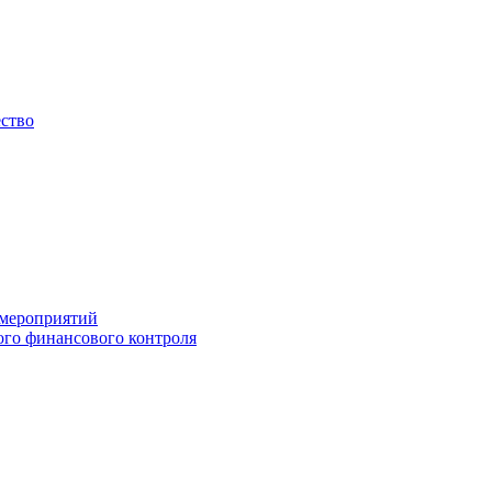
ество
 мероприятий
го финансового контроля