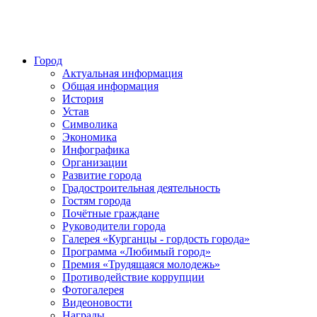
Город
Актуальная информация
Общая информация
История
Устав
Символика
Экономика
Инфографика
Организации
Развитие города
Градостроительная деятельность
Гостям города
Почётные граждане
Руководители города
Галерея «Курганцы - гордость города»
Программа «Любимый город»
Премия «Трудящаяся молодежь»
Противодействие коррупции
Фотогалерея
Видеоновости
Награды