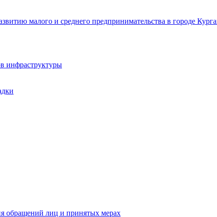
звитию малого и среднего предпринимательства в городе Курга
ов инфраструктуры
адки
ия обращений лиц и принятых мерах