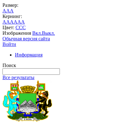
Размер:
A
A
A
Кернинг:
AA
AA
AA
Цвет:
C
C
C
Изображения
Вкл.
Выкл.
Обычная версия сайта
Войти
Информация
Поиск
Все результаты