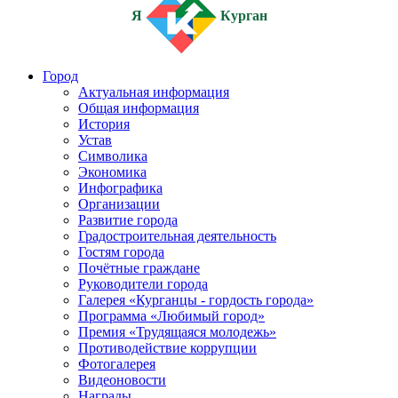
Я
Курган
Город
Актуальная информация
Общая информация
История
Устав
Символика
Экономика
Инфографика
Организации
Развитие города
Градостроительная деятельность
Гостям города
Почётные граждане
Руководители города
Галерея «Курганцы - гордость города»
Программа «Любимый город»
Премия «Трудящаяся молодежь»
Противодействие коррупции
Фотогалерея
Видеоновости
Награды