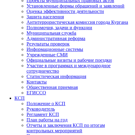
Проекты муниципальных правовых актов
Установленные формы обращений и заявлений
Оценка эффективности деятельности
Защита населения
Антитеррористическая комиссия города Кургана
Полномочия, задачи и функции
Муниципальная служба
Административная реформа
Результаты проверок
Информационные системы
Учрежденные СМИ
Официальные визиты и рабочие поездки
Участие в программах и международное
сотрудничество
Статистическая информация
Контакты
Общественная приемная
ЕГИССО
КСП
Положение о КСП
Руководитель
Регламент КСП
План работы на год
Отчеты и заключения КСП по итогам
контрольных мероприятий