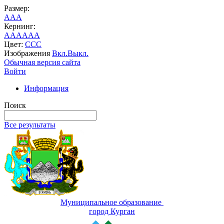
Размер:
A
A
A
Кернинг:
AA
AA
AA
Цвет:
C
C
C
Изображения
Вкл.
Выкл.
Обычная версия сайта
Войти
Информация
Поиск
Все результаты
Муниципальное образование
город Курган