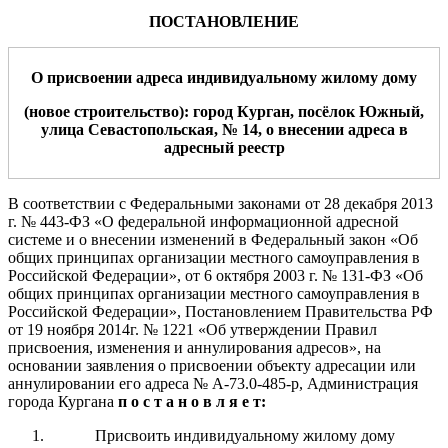
ПОСТАНОВЛЕНИЕ
О
присвоении
а
дреса
индивидуальному жилому дому
(новое строительство): гор
од Курган,
посёлок Южный
,
улица
Севастопольская, № 14
,
о внесении адреса в
адресный реестр
В соответствии с Федеральными законами от 28 декабря 2013
г.
№ 443-ФЗ «О федеральной информационной адресной
системе и о внесении изменений в Федеральный закон «Об
общих принципах организации местного самоуправления в
Российской Федерации», от 6 октября 2003 г.
№
131-ФЗ «Об
общих
принципах организации местного
самоуправления в
Российской Федерации»
, Постановлением Правительства РФ
от 19 ноября 2014г. № 1221 «Об утверждении Правил
присвоения, изменения и аннулирования адресов»,
на
основании заявления о присвоении объекту адресации
или
аннулировании его адреса № А-73.0-485
-р
,
Администрация
города Курга
на
п о с т а н о в л я е т:
Присвоить индивидуальному жилому дому