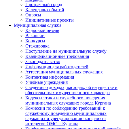
Прозрачный город
Календарь событий
Опросы
Инициативные проекты
Муниципальная служба
Кадровый резерв
Вакансии
Конкурсы
Стажировка
Поступление на муниципальную службу
Квалификационные требования
Законодательство
Информация для работодателей
Аттестация муниципальных служащих
Контактная информация
Учебные учреждения
Сведения о доходах, расходах, об имуществе и
обязательствах имущественного характера
Кодексы этики и служебного поведения
муниципальных служащих города Кургана
Комиссии по соблюдению требований к
служебному поведению муниципальных
служащих и урегулированию конфликта
интересов ОМС г. Кургана
Конфликт интересов на муниципальной службе